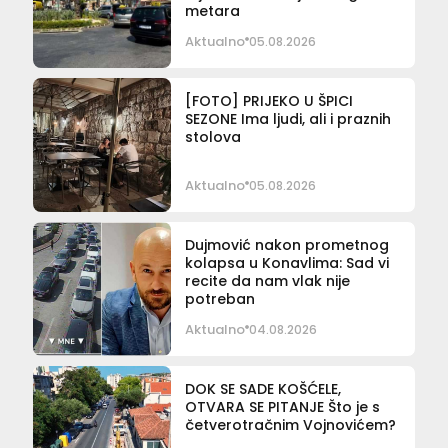
metara
Aktualno
05.08.2026
[FOTO] PRIJEKO U ŠPICI
SEZONE Ima ljudi, ali i praznih
stolova
Aktualno
05.08.2026
Dujmović nakon prometnog
kolapsa u Konavlima: Sad vi
recite da nam vlak nije
potreban
Aktualno
04.08.2026
DOK SE SADE KOŠĆELE,
OTVARA SE PITANJE Što je s
četverotračnim Vojnovićem?