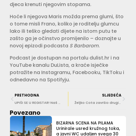
djeca krenuti njegovim stopama.
Hoće li njegova Maris možda prema glumi, što
o tome misli Frano, koliko je roditelju glumcu
lako ili teško gledati dijete na istom putu te
zašto ga je očinstvo promijenilo – doznajte u
novoj epizodi podcasta
S Barbarom
.
Podcast je dostupan na portalu dulist.hr i na
YouTube kanalu DuLista, a kraće isječke
potražite na Instagramu, Facebooku, TikToku i
odnedavno na Spotifyju.
PRETHODNA
SLJEDEĆA
UPIŠI SE U REGISTAR! Naš sugrađanin obolio je od leukemije – možda baš ti možeš spasiti njegov život
Željko Cota završio drugi na Ironman-u u Švicarskoj i izborio plasman na Svjetsko prvenstvo u Koni
Povezano
BIZARNA SCENA NA PILAMA
Urinirale usred kružnog toka,
a javni WC udaljen svega 30