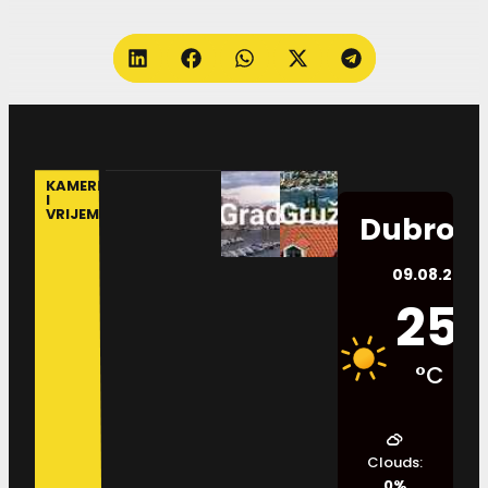
KAMERE
I
VRIJEME
Dubrovn
09.08.2026.
25
°C
Clouds:
0%