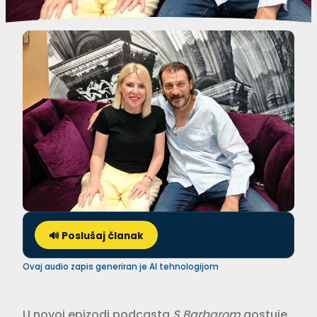
🔊 Poslušaj članak
Ovaj audio zapis generiran je AI tehnologijom
U novoj epizodi podcasta
S Barbarom
gostuje