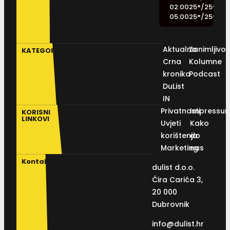
02:00
25
°
/
25
°
05:00
25
°
/
25
°
Aktualno
Zanimljivos
KATEGORIJE
Crna
Kolumne
kronika
Podcast
DuList
IN
Privatnosti
Impressu
KORISNI
LINKOVI
Uvjeti
Kako
korištenja
do
Marketing
nas
Kontakt
dulist d.o.o.
Ćira Carića 3,
20 000
Dubrovnik
info@dulist.hr