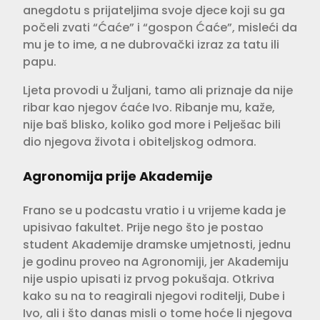
anegdotu s prijateljima svoje djece koji su ga
počeli zvati “Ćaće” i “gospon Ćaće”, misleći da
mu je to ime, a ne dubrovački izraz za tatu ili
papu.
Ljeta provodi u Žuljani, tamo ali priznaje da nije
ribar kao njegov ćaće Ivo. Ribanje mu, kaže,
nije baš blisko, koliko god more i Pelješac bili
dio njegova života i obiteljskog odmora.
Agronomija prije Akademije
Frano se u podcastu vratio i u vrijeme kada je
upisivao fakultet. Prije nego što je postao
student Akademije dramske umjetnosti, jednu
je godinu proveo na Agronomiji, jer Akademiju
nije uspio upisati iz prvog pokušaja. Otkriva
kako su na to reagirali njegovi roditelji, Dube i
Ivo, ali i što danas misli o tome hoće li njegova