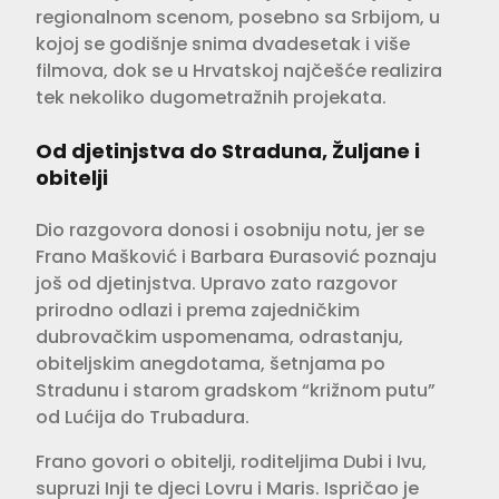
regionalnom scenom, posebno sa Srbijom, u
kojoj se godišnje snima dvadesetak i više
filmova, dok se u Hrvatskoj najčešće realizira
tek nekoliko dugometražnih projekata.
Od djetinjstva do Straduna, Žuljane i
obitelji
Dio razgovora donosi i osobniju notu, jer se
Frano Mašković i Barbara Đurasović poznaju
još od djetinjstva. Upravo zato razgovor
prirodno odlazi i prema zajedničkim
dubrovačkim uspomenama, odrastanju,
obiteljskim anegdotama, šetnjama po
Stradunu i starom gradskom “križnom putu”
od Lućija do Trubadura.
Frano govori o obitelji, roditeljima Dubi i Ivu,
supruzi Inji te djeci Lovru i Maris. Ispričao je