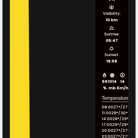
Visibility:
10 km
Sunrise:
05:47
Sunset:
19:58
59
1014
14
%
mb
Km/h
08:00
27
°
/
27
°
11:00
28
°
/
30
°
14:00
28
°
/
29
°
17:00
29
°
/
29
°
20:00
27
°
/
27
°
23:00
27
°
/
27
°