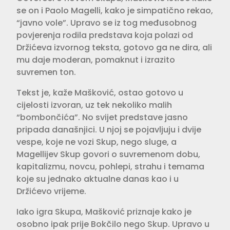
se on i Paolo Magelli, kako je simpatično rekao,
“javno vole”. Upravo se iz tog međusobnog
povjerenja rodila predstava koja polazi od
Držićeva izvornog teksta, gotovo ga ne dira, ali
mu daje moderan, pomaknut i izrazito
suvremen ton.
Tekst je, kaže Mašković, ostao gotovo u
cijelosti izvoran, uz tek nekoliko malih
“bombončića”. No svijet predstave jasno
pripada današnjici. U njoj se pojavljuju i dvije
vespe, koje ne vozi Skup, nego sluge, a
Magellijev Skup govori o suvremenom dobu,
kapitalizmu, novcu, pohlepi, strahu i temama
koje su jednako aktualne danas kao i u
Držićevo vrijeme.
Iako igra Skupa, Mašković priznaje kako je
osobno ipak prije Bokčilo nego Skup. Upravo u