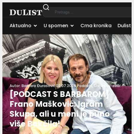
Aktualno
U spomen
Crna kronika
Dulist 
Autor:
Barbara Đurasović
02.07.2026.
Podcast
,
Urednički izbor
[PODCAST S BARBAROM]
Frano Mašković: Igram
Skupa, ali u meni je puno
više Bokčila!