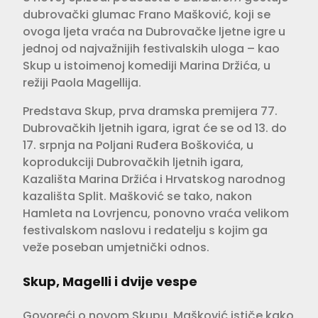
dubrovački glumac Frano Mašković, koji se
ovoga ljeta vraća na Dubrovačke ljetne igre u
jednoj od najvažnijih festivalskih uloga – kao
Skup u istoimenoj komediji Marina Držića, u
režiji Paola Magellija.
Predstava Skup, prva dramska premijera 77.
Dubrovačkih ljetnih igara, igrat će se od 13. do
17. srpnja na Poljani Ruđera Boškovića, u
koprodukciji Dubrovačkih ljetnih igara,
Kazališta Marina Držića i Hrvatskog narodnog
kazališta Split. Mašković se tako, nakon
Hamleta na Lovrjencu, ponovno vraća velikom
festivalskom naslovu i redatelju s kojim ga
veže poseban umjetnički odnos.
Skup, Magelli i dvije vespe
Govoreći o novom Skupu, Mašković ističe kako