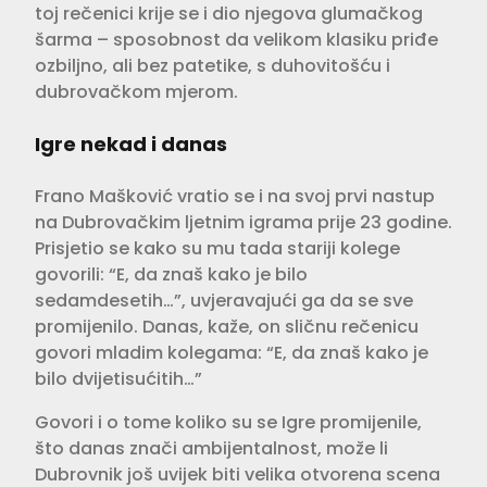
toj rečenici krije se i dio njegova glumačkog
šarma – sposobnost da velikom klasiku priđe
ozbiljno, ali bez patetike, s duhovitošću i
dubrovačkom mjerom.
Igre nekad i danas
Frano Mašković vratio se i na svoj prvi nastup
na Dubrovačkim ljetnim igrama prije 23 godine.
Prisjetio se kako su mu tada stariji kolege
govorili: “E, da znaš kako je bilo
sedamdesetih…”, uvjeravajući ga da se sve
promijenilo. Danas, kaže, on sličnu rečenicu
govori mladim kolegama: “E, da znaš kako je
bilo dvijetisućitih…”
Govori i o tome koliko su se Igre promijenile,
što danas znači ambijentalnost, može li
Dubrovnik još uvijek biti velika otvorena scena