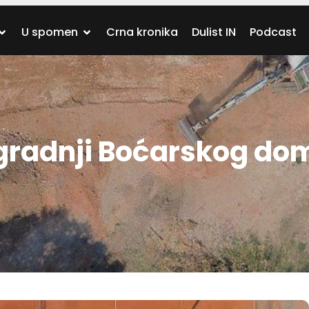
U spomen
Crna kronika
Dulist IN
Podcast
izgradnji Boćarskog do