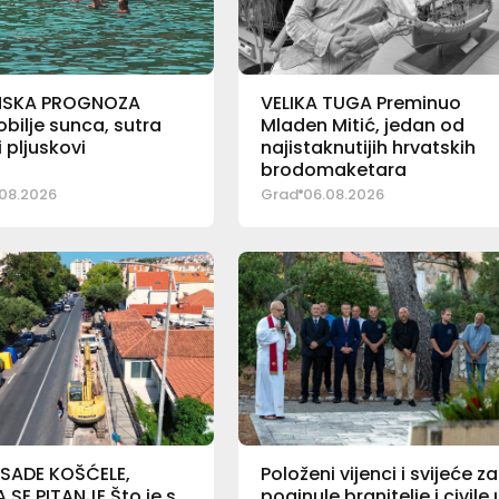
NSKA PROGNOZA
VELIKA TUGA Preminuo
bilje sunca, sutra
Mladen Mitić, jedan od
pljuskovi
najistaknutijih hrvatskih
brodomaketara
08.2026
Grad
06.08.2026
 SADE KOŠĆELE,
Položeni vijenci i svijeće za
SE PITANJE Što je s
poginule branitelje i civile 