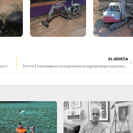
SLJEDEĆA
Od ponedjeljka se pojačava vozni red ‘petice’, 24 umjesto 13 polazaka
[FOTO] Postavljena nova prometna signalizacija na potezu od Boninova do Pila