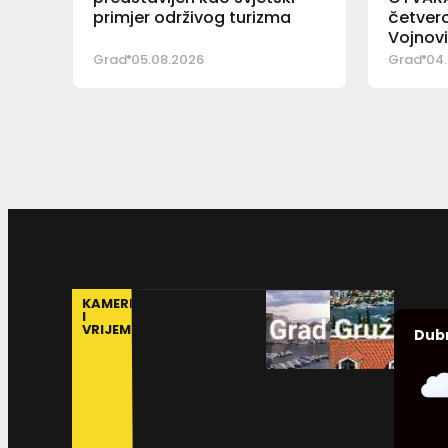
primjer održivog turizma
četver
Vojnov
Grad
05.08.2026
Grad
04.
KAMERE
I
VRIJEME
Dub