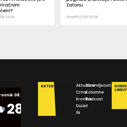
otračnim
Zatonu
ićem?
08.2026
Grad
03.08.2026
Aktualno
Zanimljivosti
KATEGORIJE
KORIS
LINKO
Crna
Kolumne
08.08.2026.
rovnik
kronika
Podcast
Humidity:
28
°C
DuList
55 %
IN
Pressure:
1013 mb