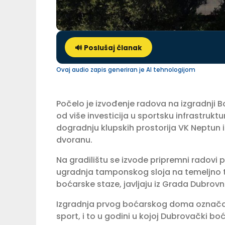
🔊 Poslušaj članak
Ovaj audio zapis generiran je AI tehnologijom
Počelo je izvođenje radova na izgradnji 
od više investicija u sportsku infrastruktu
dogradnju klupskih prostorija VK Neptun i
dvoranu.
Na gradilištu se izvode pripremni radovi p
ugradnja tamponskog sloja na temeljno tlo
boćarske staze, javljaju iz Grada Dubrovn
Izgradnja prvog boćarskog doma označava
sport, i to u godini u kojoj Dubrovački b