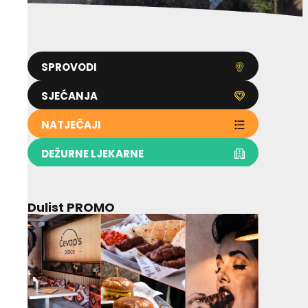
SPROVODI
SJEĆANJA
NATJEČAJI
DEŽURNE LJEKARNE
Dulist PROMO