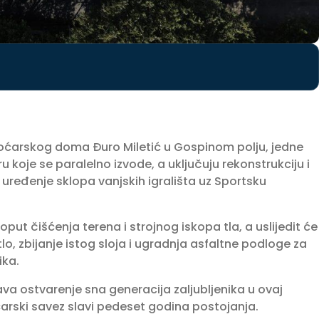
Boćarskog doma Đuro Miletić u Gospinom polju, jedne
ru koje se paralelno izvode, a uključuju rekonstrukciju i
 uređenje sklopa vanjskih igrališta uz Sportsku
oput čišćenja terena i strojnog iskopa tla, a uslijedit će
, zbijanje istog sloja i ugradnja asfaltne podloge za
ika.
 ostvarenje sna generacija zaljubljenika u ovaj
oćarski savez slavi pedeset godina postojanja.