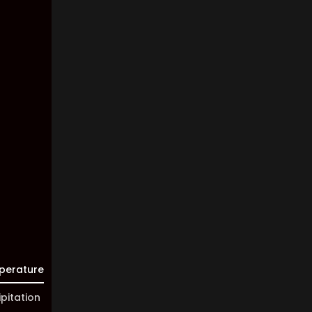
Wind:
6
Km/h
Clouds:
84%
Visibility:
10 km
Sunrise:
05:46
Sunset:
20:00
perature
ipitation