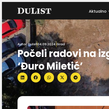
Aktualno
Autor:
Dulist
04.09.2024.
Grad
Počeli radovi na 
‘Đuro Miletić’