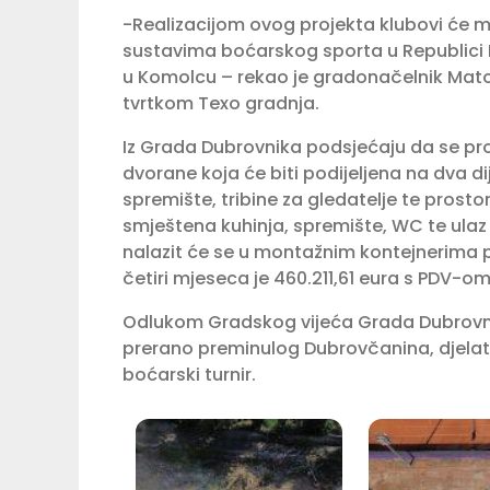
-Realizacijom ovog projekta klubovi će mo
sustavima boćarskog sporta u Republici 
u Komolcu – rekao je gradonačelnik Mato
tvrtkom Texo gradnja.
Iz Grada Dubrovnika podsjećaju da se pr
dvorane koja će biti podijeljena na dva dij
spremište, tribine za gledatelje te prostor
smještena kuhinja, spremište, WC te ulaz z
nalazit će se u montažnim kontejnerima 
četiri mjeseca je 460.211,61 eura s PDV-om
Odlukom Gradskog vijeća Grada Dubrovnik
prerano preminulog Dubrovčanina, djelat
boćarski turnir.