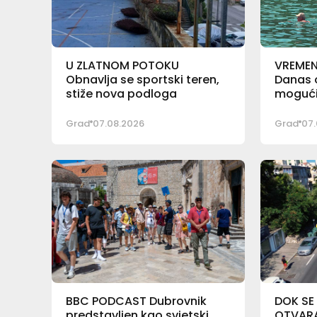
U ZLATNOM POTOKU
VREME
Obnavlja se sportski teren,
Danas o
stiže nova podloga
mogući 
Grad
07.08.2026
Grad
07.
BBC PODCAST Dubrovnik
DOK SE
predstavljen kao svjetski
OTVARA 