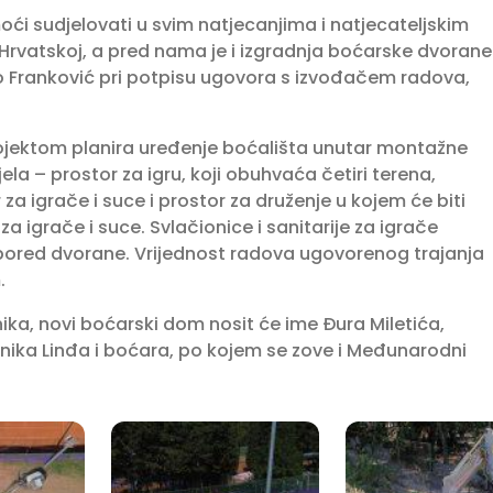
ći sudjelovati u svim natjecanjima i natjecateljskim
Hrvatskoj, a pred nama je i izgradnja boćarske dvorane
 Franković pri potpisu ugovora s izvođačem radova,
ojektom planira uređenje boćališta unutar montažne
ela – prostor za igru, koji obuhvaća četiri terena,
 za igrače i suce i prostor za druženje u kojem će biti
a igrače i suce. Svlačionice i sanitarije za igrače
pored dvorane. Vrijednost radova ugovorenog trajanja
.
a, novi boćarski dom nosit će ime Đura Miletića,
nika Linđa i boćara, po kojem se zove i Međunarodni