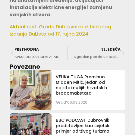
na unutarnjem uređenju, uključujući
instalacije električne energije i zamjenu
vanjskih otvora.
Aktualnosti Grada Dubrovnika iz tiskanog
izdanja DuLista od 17. rujna 2024.
PRETHODNA
SLJEDEĆA
APSURDNI ZAHTJEVI APARTMANSKIH GOSTIJU Šugamana za plažu, regenerator, uloške, začina, papir za pečenje!
Izgrađen podzid u naselju Dubravica u sklopu participativnog budžetiranja
Povezano
VELIKA TUGA Preminuo
Mladen Mitić, jedan od
najistaknutijih hrvatskih
brodomaketara
Grad
06.08.2026
BBC PODCAST Dubrovnik
predstavljen kao svjetski
primjer održivog turizma