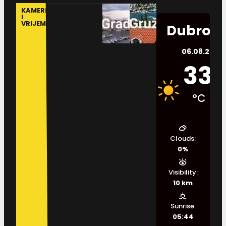
KAMERE
I
VRIJEME
Dubrovn
06.08.2026.
33
°C
Clouds:
0%
Visibility:
10 km
Sunrise:
05:44