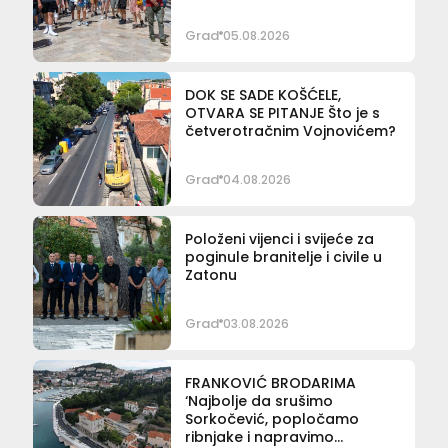
Grad
05.08.2026
DOK SE SADE KOŠĆELE,
OTVARA SE PITANJE Što je s
četverotračnim Vojnovićem?
Grad
04.08.2026
Položeni vijenci i svijeće za
poginule branitelje i civile u
Zatonu
Grad
03.08.2026
FRANKOVIĆ BRODARIMA
‘Najbolje da srušimo
Sorkočević, popločamo
ribnjake i napravimo