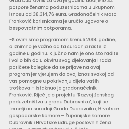
Grad Dubrovnik za ovu je godinu dodijelio 32
potpore ženama poduzetnicama u ukupnom
iznosu od 38.314,76 eura. Gradonačelnik Mato
Franković korisnicama je uručio ugovore o
bespovratnim potporama.
-S ovim smo programom krenuli 2018. godine,
a iznimno je važno da ta suradnja raste iz
godine u godinu. Ključno nam je ono što radite
i volio bih da u okviru svog djelovanja i rada
potičete kolegice da se prijave na ovaj
program jer vjerujem da ovaj iznos svakoj od
vas pomogne u pokrivanju dijela vaših
troškova – istaknuo je gradonačelnik
Franković. Riječ je o projektu ‘Razvoj ženskog
poduzetništva u gradu Dubrovniku’, koji se
temelji na suradnji Grada Dubrovnika, Hrvatske
gospodarske komore – Županijske komore
Dubrovnik i Hrvatske udruge poslovnih žena