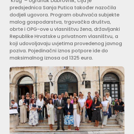
‘Krug’ – ogranak Dubrovnik, čija je
predsjednica Sanja Putica također nazočila
dodjeli ugovora. Program obuhvaća subjekte
malog gospodarstva, trgovačka društva,
obrte i OPG-ove u vlasništvu žena, državljanki
Republike Hrvatske u privatnom vlasništvu, a
koji udovoljavaju uvjetima provedenog javnog
poziva. Pojedinačni iznos potpore ide do
maksimalnog iznosa od 1325 eura.