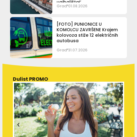
ugibališta!’
Grad
01.08.2026
[FOTO] PUNIONICE U
KOMOLCU ZAVRŠENE Krajem
kolovoza stiže 12 električnih
autobusa
Grad
31.07.2026
Dulist PROMO