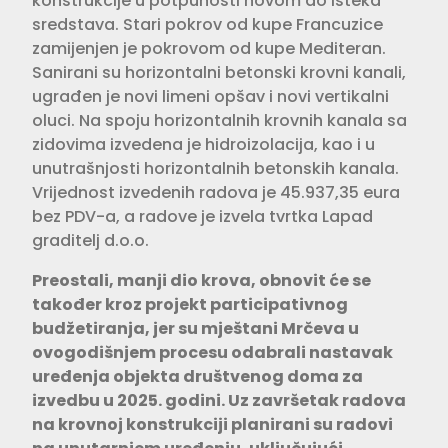
konstrukcije u potpunosti novom do isteka
sredstava. Stari pokrov od kupe Francuzice
zamijenjen je pokrovom od kupe Mediteran.
Sanirani su horizontalni betonski krovni kanali,
ugrađen je novi limeni opšav i novi vertikalni
oluci. Na spoju horizontalnih krovnih kanala sa
zidovima izvedena je hidroizolacija, kao i u
unutrašnjosti horizontalnih betonskih kanala.
Vrijednost izvedenih radova je 45.937,35 eura
bez PDV-a, a radove je izvela tvrtka Lapad
graditelj d.o.o.
Preostali, manji dio krova, obnovit će se
također kroz projekt participativnog
budžetiranja, jer su mještani Mrčeva u
ovogodišnjem procesu odabrali nastavak
uređenja objekta društvenog doma za
izvedbu u 2025. godini. Uz završetak radova
na krovnoj konstrukciji planirani su radovi