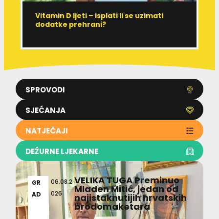
Vitamin D ljeti – isplati li se uzimati
I
dodatke prehrani?
J
p
SPROVODI
SJEĆANJA
NATJEČAJI
DEŽURNE LJEKARNE
VELIKA TUGA Preminuo
06.08.2
GR
Mladen Mitić, jedan od
026
AD
najistaknutijih hrvatskih
brodomaketara