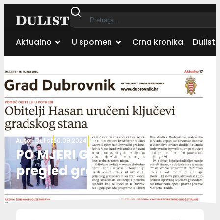
Aktualno
U spomen
Crna kronika
Dulist 
Autor:
Dulist
20.09.2024.
Grad
PO MJERI GRAĐANA Tjedni
pregled gradskih projekata