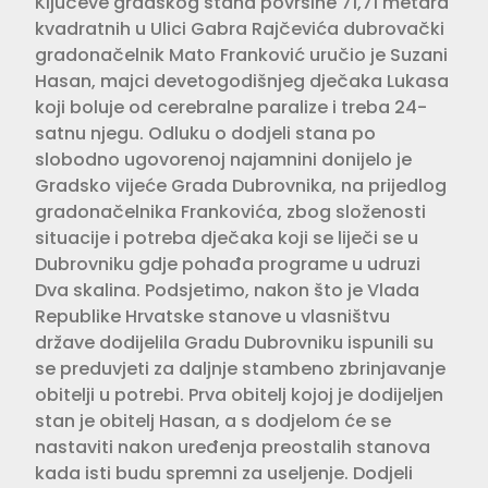
Ključeve gradskog stana površine 71,71 metara
kvadratnih u Ulici Gabra Rajčevića dubrovački
gradonačelnik Mato Franković uručio je Suzani
Hasan, majci devetogodišnjeg dječaka Lukasa
koji boluje od cerebralne paralize i treba 24-
satnu njegu. Odluku o dodjeli stana po
slobodno ugovorenoj najamnini donijelo je
Gradsko vijeće Grada Dubrovnika, na prijedlog
gradonačelnika Frankovića, zbog složenosti
situacije i potreba dječaka koji se liječi se u
Dubrovniku gdje pohađa programe u udruzi
Dva skalina. Podsjetimo, nakon što je Vlada
Republike Hrvatske stanove u vlasništvu
države dodijelila Gradu Dubrovniku ispunili su
se preduvjeti za daljnje stambeno zbrinjavanje
obitelji u potrebi. Prva obitelj kojoj je dodijeljen
stan je obitelj Hasan, a s dodjelom će se
nastaviti nakon uređenja preostalih stanova
kada isti budu spremni za useljenje. Dodjeli