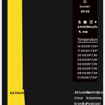
Sunset:
20:02
8
44
1013
Km/h
%
mb
14:00
33
°
/
33
°
17:00
32
°
/
33
°
20:00
29
°
/
30
°
23:00
26
°
/
26
°
02:00
25
°
/
25
°
05:00
25
°
/
25
°
08:00
28
°
/
28
°
11:00
34
°
/
34
°
Aktualno
Zanimljivos
KATEGORIJE
Crna
Kolumne
kronika
Podcast