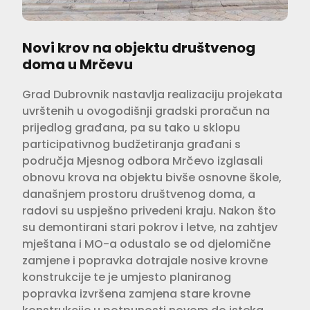
Novi krov na objektu društvenog
doma u Mrčevu
Grad Dubrovnik nastavlja realizaciju projekata
uvrštenih u ovogodišnji gradski proračun na
prijedlog građana, pa su tako u sklopu
participativnog budžetiranja građani s
područja Mjesnog odbora Mrčevo izglasali
obnovu krova na objektu bivše osnovne škole,
današnjem prostoru društvenog doma, a
radovi su uspješno privedeni kraju. Nakon što
su demontirani stari pokrov i letve, na zahtjev
mještana i MO-a odustalo se od djelomične
zamjene i popravka dotrajale nosive krovne
konstrukcije te je umjesto planiranog
popravka izvršena zamjena stare krovne