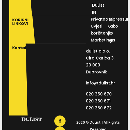
DuList
IN
Privatnosti
Impressu
KORISNI
LINKOVI
Uvjeti
Kako
korištenja
do
Marketing
nas
Kontakt
dulist d.o.o.
Ćira Carića 3,
20 000
Dubrovnik
info@dulist.hr
020 350 670
020 350 671
020 350 672
2026 © DuList | All Rights
Reserved