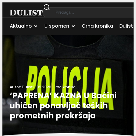
Aktualno
U spomen
Crna kronika
Dulist 
Autor:
Dulist
11.05.2026.
Crna kronika
‘PAPRENA’ KAZNA U Baćini
uhićen ponavljač teških
prometnih prekršaja