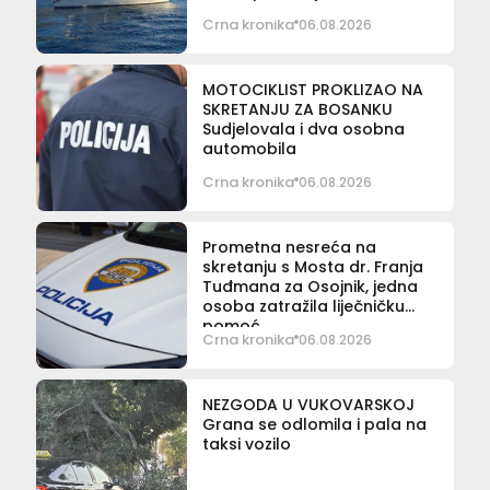
Crna kronika
06.08.2026
MOTOCIKLIST PROKLIZAO NA
SKRETANJU ZA BOSANKU
Sudjelovala i dva osobna
automobila
Crna kronika
06.08.2026
Prometna nesreća na
skretanju s Mosta dr. Franja
Tuđmana za Osojnik, jedna
osoba zatražila liječničku
pomoć
Crna kronika
06.08.2026
NEZGODA U VUKOVARSKOJ
Grana se odlomila i pala na
taksi vozilo