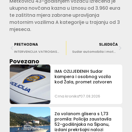
Metkoviću 43-godišnjem vozaču izrečena je
ukupna novčana kazna u iznosu od 3.960 eura
te zaštitna mjera zabrane upravljanja
motornim vozilima A kategorije u trajanju od 3
mjeseca.
PRETHODNA
SLJEDEĆA
INTERVENCIJA VATROGASACA Planulo u tehničkom tunelu hotela Argentina
Sudar automobila i motocikla na magistrali
Povezano
IMA OZLIJEĐENIH Sudar
kampera i osobnog vozila
kod Žala, promet zatvoren
Crna kronika
07.08.2026
Za volanom glisera s 1,73
promila: Policija zaustavila
52-godišnjaka na Šipanu,
izdani prekršajni nalozi