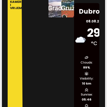
KAMERE
I
VRIJEME
Dubrovn
08.08.2026.
29
°C
Clouds:
89%
Visibility:
10 km
Sunrise:
05:46