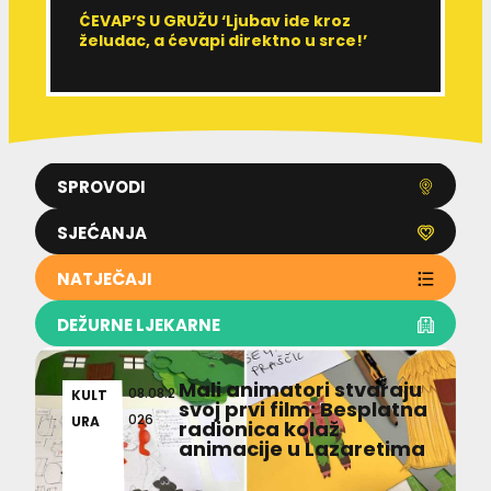
ĆEVAP’S U GRUŽU ‘Ljubav ide kroz
V
želudac, a ćevapi direktno u srce!’
d
SPROVODI
SJEĆANJA
NATJEČAJI
DEŽURNE LJEKARNE
Mali animatori stvaraju
08.08.2
KULT
svoj prvi film: Besplatna
026
URA
radionica kolaž
animacije u Lazaretima