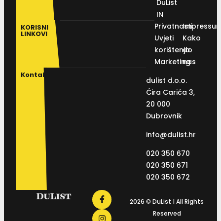
DuList
IN
Privatnosti
Impressu
KORISNI
LINKOVI
Uvjeti
Kako
korištenja
do
Marketing
nas
Kontakt
dulist d.o.o.
Ćira Carića 3,
20 000
Dubrovnik
info@dulist.hr
020 350 670
020 350 671
020 350 672
2026 © DuList | All Rights
Reserved