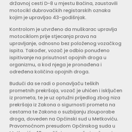
državnoj cesti D-8 u mjestu Baćina, zaustavili
motocikl dubrovačkih registarskih oznaka
kojim je upravljao 43-godišnjak.
Kontrolom je utvrđeno da muškarac upravlja
motociklom prije stjecanja prava na
upravljanje, odnosno bez položenog vozačkog
ispita. Također, vozač je odbio ponuđeno
ispitivanje na prisutnost opojnih droga u
organizmu, a kod njega je pronađena i
određena količina opojnih droga.
Budući da se radi o ponavljaču teških
prometnih prekršaja, vozač je uhićen i isključen
iz prometa, te je uz optužni prijedlog zbog niza
prekršaja iz Zakona o sigurnosti prometa na
cestama te Zakona o suzbijanju zlouporabe
droga, doveden na Općinski sud u Metkoviću.
Pravomoćnom presudom Općinskog suda u