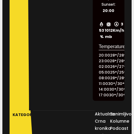
Sunset:
20:00
3
53
1012
Km/h
%
mb
20:00
28
°
/
28
°
23:00
28
°
/
28
°
02:00
26
°
/
27
°
05:00
25
°
/
25
°
08:00
28
°
/
28
°
11:00
30
°
/
30
°
14:00
30
°
/
30
°
17:00
30
°
/
30
°
Aktualno
Zanimljivos
KATEGORIJE
Crna
Kolumne
kronika
Podcast