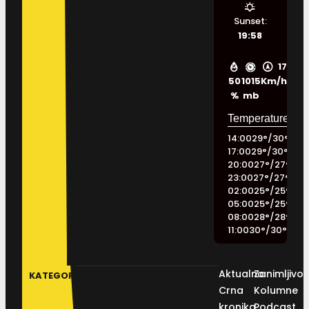
Sunset:
19:58
17
50
1015
Km/h
%
mb
14:00
29
°
/
30
°
17:00
29
°
/
30
°
20:00
27
°
/
27
°
23:00
27
°
/
27
°
02:00
25
°
/
25
°
05:00
25
°
/
25
°
08:00
28
°
/
28
°
11:00
30
°
/
30
°
Aktualno
Zanimljivos
KATEGORIJE
Crna
Kolumne
kronika
Podcast