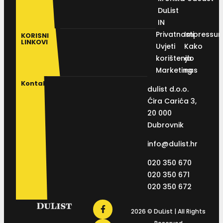
DuList
IN
Privatnosti
Impressu
KORISNI
LINKOVI
Uvjeti
Kako
korištenja
do
Marketing
nas
Kontakt
dulist d.o.o.
Ćira Carića 3,
20 000
Dubrovnik
info@dulist.hr
020 350 670
020 350 671
020 350 672
2026 © DuList | All Rights