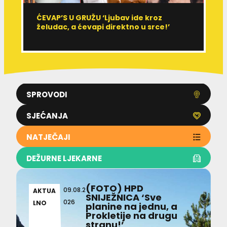
ĆEVAP’S U GRUŽU ‘Ljubav ide kroz
V
želudac, a ćevapi direktno u srce!’
d
SPROVODI
SJEĆANJA
NATJEČAJI
DEŽURNE LJEKARNE
(FOTO) HPD
09.08.2
AKTUA
SNIJEŽNICA ‘Sve
026
LNO
planine na jednu, a
Prokletije na drugu
stranu!’