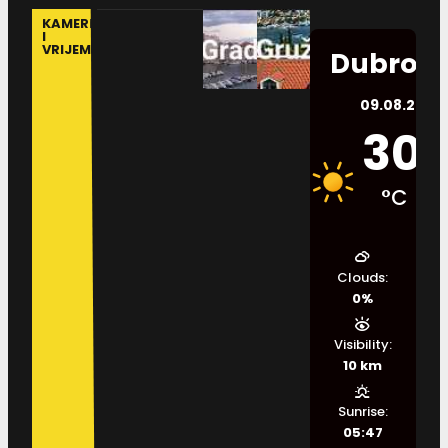
KAMERE
I
VRIJEME
Dubrovn
09.08.2026.
30
°C
Clouds:
0%
Visibility:
10 km
Sunrise:
05:47