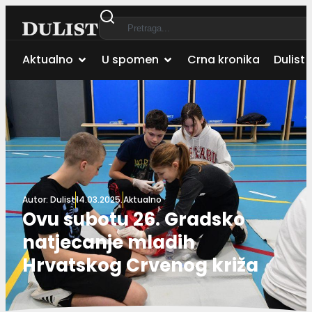
Aktualno
U spomen
Crna kronika
Dulist 
Autor:
Dulist
14.03.2025.
Aktualno
Ovu subotu 26. Gradsko
natjecanje mladih
Hrvatskog Crvenog križa