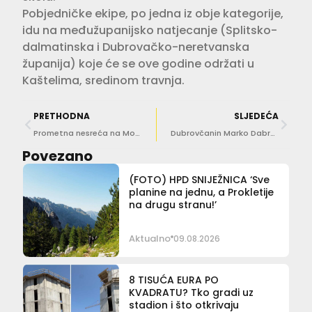
Pobjedničke ekipe, po jedna iz obje kategorije,
idu na međužupanijsko natjecanje (Splitsko-
dalmatinska i Dubrovačko-neretvanska
županija) koje će se ove godine održati u
Kaštelima, sredinom travnja.
PRETHODNA
SLJEDEĆA
Prometna nesreća na Mostu Franjo Tuđman, policija regulira promet
Dubrovčanin Marko Dabrović i njegov studio 3LHD u utrci za najprestižniju arhitektonsku nagradu u Hrvatskoj
Povezano
(FOTO) HPD SNIJEŽNICA ‘Sve
planine na jednu, a Prokletije
na drugu stranu!’
Aktualno
09.08.2026
8 TISUĆA EURA PO
KVADRATU? Tko gradi uz
stadion i što otkrivaju