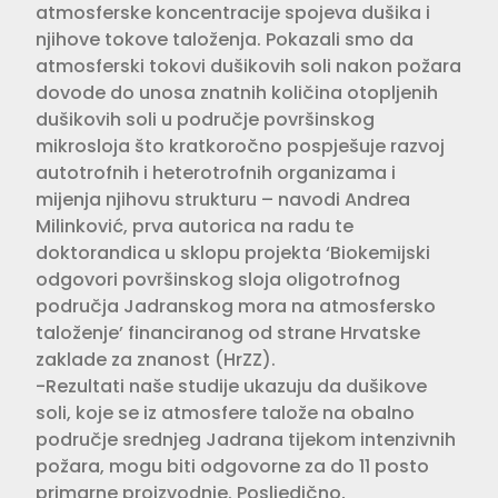
atmosferske koncentracije spojeva dušika i
njihove tokove taloženja. Pokazali smo da
atmosferski tokovi dušikovih soli nakon požara
dovode do unosa znatnih količina otopljenih
dušikovih soli u područje površinskog
mikrosloja što kratkoročno pospješuje razvoj
autotrofnih i heterotrofnih organizama i
mijenja njihovu strukturu – navodi Andrea
Milinković, prva autorica na radu te
doktorandica u sklopu projekta ‘Biokemijski
odgovori površinskog sloja oligotrofnog
područja Jadranskog mora na atmosfersko
taloženje’ financiranog od strane Hrvatske
zaklade za znanost (HrZZ).
-Rezultati naše studije ukazuju da dušikove
soli, koje se iz atmosfere talože na obalno
područje srednjeg Jadrana tijekom intenzivnih
požara, mogu biti odgovorne za do 11 posto
primarne proizvodnje. Posljedično,