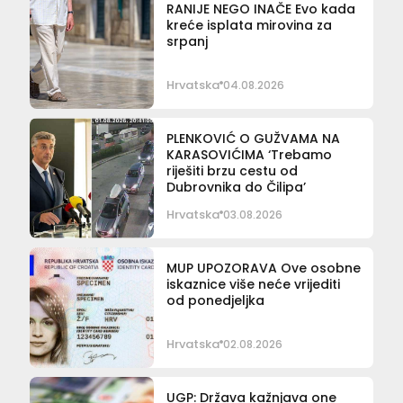
RANIJE NEGO INAČE Evo kada
kreće isplata mirovina za
srpanj
Hrvatska
04.08.2026
PLENKOVIĆ O GUŽVAMA NA
KARASOVIĆIMA ‘Trebamo
riješiti brzu cestu od
Dubrovnika do Čilipa’
Hrvatska
03.08.2026
MUP UPOZORAVA Ove osobne
iskaznice više neće vrijediti
od ponedjeljka
Hrvatska
02.08.2026
UGP: Država kažnjava one