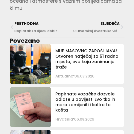
oceana i atmosfere s važnim posljedicama za
klimu.
PRETHODNA
SLJEDEĆA
Doplatak za djecu dobit će 124 875 korisnika
U Hrvatskoj dvostruko više Talijana nego lani
Povezano
MUP MASOVNO ZAPOŠLJAVA!
Otvoren natječaj za 61 radno
mjesto, evo koja zanimanja
traže
Aktualno
06.08.2026
Papirnate vozačke dozvole
odlaze u povijest: Evo tko ih
mora zamijeniti i koliko to
košta
Hrvatska
06.08.2026