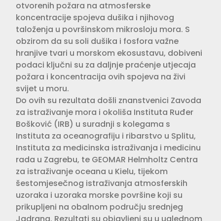
otvorenih požara na atmosferske
koncentracije spojeva dušika i njihovog
taloženja u površinskom mikrosloju mora. S
obzirom da su soli dušika i fosfora važne
hranjive tvari u morskom ekosustavu, dobiveni
podaci ključni su za daljnje praćenje utjecaja
požara i koncentracija ovih spojeva na živi
svijet u moru.
Do ovih su rezultata došli znanstvenici Zavoda
za istraživanje mora i okoliša Instituta Ruđer
Bošković (IRB) u suradnji s kolegama s
Instituta za oceanografiju i ribarstvo u Splitu,
Instituta za medicinska istraživanja i medicinu
rada u Zagrebu, te GEOMAR Helmholtz Centra
za istraživanje oceana u Kielu, tijekom
šestomjesečnog istraživanja atmosferskih
uzoraka i uzoraka morske površine koji su
prikupljeni na obalnom području srednjeg
Jadrana. Rezultati su objavljeni su u uglednom