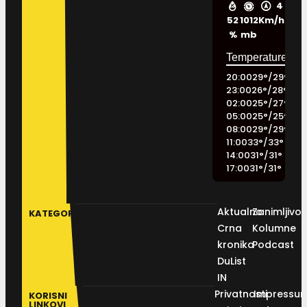
4
52
1012
Km/h
%
mb
20:00
29
°
/
29
°
23:00
26
°
/
28
°
02:00
25
°
/
27
°
05:00
25
°
/
25
°
08:00
29
°
/
29
°
11:00
33
°
/
33
°
14:00
31
°
/
31
°
17:00
31
°
/
31
°
Aktualno
Zanimljivos
KATEGORIJE
Crna
Kolumne
kronika
Podcast
DuList
IN
Privatnosti
Impressu
KORISNI
LINKOVI