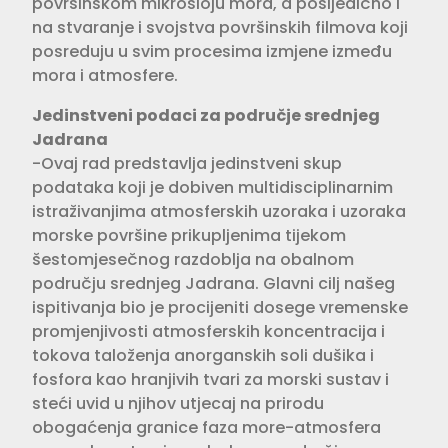
površinskom mikrosloju mora, a posljedično i
na stvaranje i svojstva površinskih filmova koji
posreduju u svim procesima izmjene između
mora i atmosfere.
Jedinstveni podaci za područje srednjeg
Jadrana
-Ovaj rad predstavlja jedinstveni skup
podataka koji je dobiven multidisciplinarnim
istraživanjima atmosferskih uzoraka i uzoraka
morske površine prikupljenima tijekom
šestomjesečnog razdoblja na obalnom
području srednjeg Jadrana. Glavni cilj našeg
ispitivanja bio je procijeniti dosege vremenske
promjenjivosti atmosferskih koncentracija i
tokova taloženja anorganskih soli dušika i
fosfora kao hranjivih tvari za morski sustav i
steći uvid u njihov utjecaj na prirodu
obogaćenja granice faza more-atmosfera