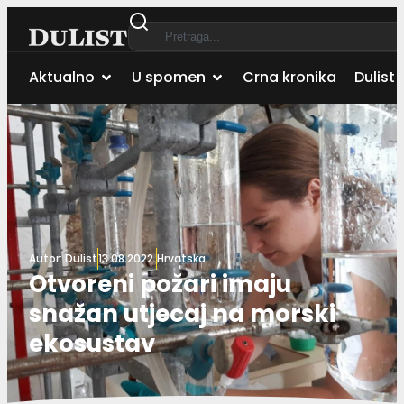
Aktualno
U spomen
Crna kronika
Dulist 
Autor:
Dulist
13.08.2022.
Hrvatska
Otvoreni požari imaju
snažan utjecaj na morski
ekosustav