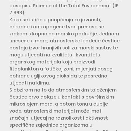
časopisu Science of the Total Environment (IF
7.963).
Kako se ističe u priopćenju za javnosti,
prirodne i antropogene tvari prenose se
zrakom s kopna na morsko područje. Jednom
unesene u more, atmosferske lebdeće čestice
postaju izvor hranjivih soli za morski sustav te
mogu utjecati na kvalitetu i kvantitetu
organskog materijala koju proizvodi
fitoplankton u fotičkoj zoni, mijenjati doseg
pohrane ugljikovog dioksida te posredno
utjecati na klimu.
S obzirom na to da atmosferskim taloženjem
čestice prvo dolaze u kontakt s površinskim
mikroslojem mora, a potom tonu u dublje
vode, atmosferski materijal može imati
značajni utjecaj na raznolikost i aktivnost
specifične zajednice organizama u