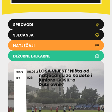
SPROVODI
SJEĆANJA
NATJEČAJI
DEŽURNE LJEKARNE
LOŠA VIJEST! Ništa od
06.08.2
SPO
natjecanja za kadete i
026
RT
juniore GOŠK-a
Dubrovnik