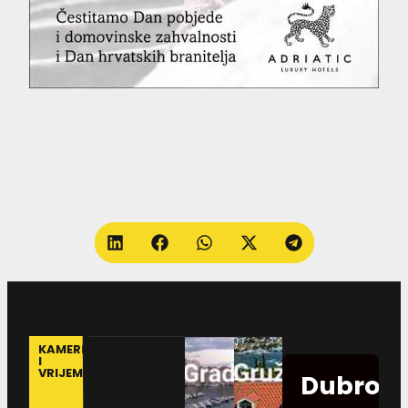
KAMERE
I
VRIJEME
Dubrovn