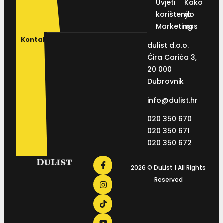
Uvjeti
Kako
korištenja
do
Marketing
nas
Kontakt
dulist d.o.o.
Ćira Carića 3,
20 000
Dubrovnik
info@dulist.hr
020 350 670
020 350 671
020 350 672
2026 © DuList | All Rights
Reserved