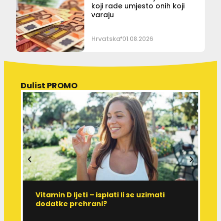
koji rade umjesto onih koji
varaju
Hrvatska
01.08.2026
Dulist PROMO
Vitamin D ljeti – isplati li se uzimati
I
dodatke prehrani?
J
p