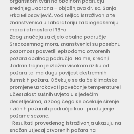
organskom tvari na obalnom području
srednjeg Jadrana – objašnjava dr. sc. Sanja
Frka Milosavljević, voditeljica istraživanja te
znanstvenica u Laboratoriju za biogeokemiju
mora i atmosfere IRB-a.
Zbog značaja za cijelo obalno područje
Sredozemnog mora, znanstvenici su posebnu
pozornost posvetili epizodama otvorenih
požara obalnog područja. Naime, srednji
Jadran trajno je izložen visokom riziku od
požara te ima dugu povijest ekstremnih
šumskih požara. Očekuje se da će klimatske
promjene uzrokovati povećanje temperature i
učestalost sušnih uvjeta u sljedećim
desetljećima, a zbog čega se očekuje širenje
rizičnih požarnih područja kao i produljenje
požarne sezone.
-Rezultati provedenog istraživanja ukazuju na
snažan utjecaj otvorenih požara na