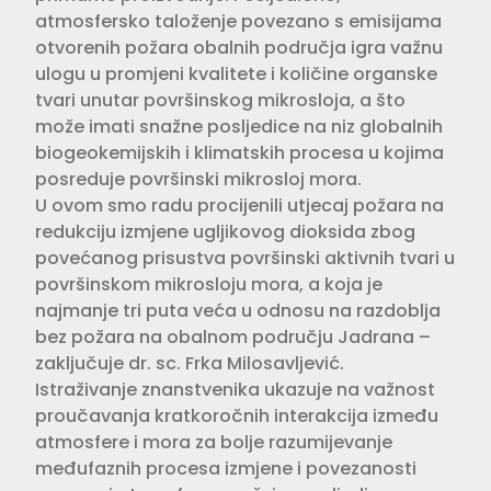
atmosfersko taloženje povezano s emisijama
otvorenih požara obalnih područja igra važnu
ulogu u promjeni kvalitete i količine organske
tvari unutar površinskog mikrosloja, a što
može imati snažne posljedice na niz globalnih
biogeokemijskih i klimatskih procesa u kojima
posreduje površinski mikrosloj mora.
U ovom smo radu procijenili utjecaj požara na
redukciju izmjene ugljikovog dioksida zbog
povećanog prisustva površinski aktivnih tvari u
površinskom mikrosloju mora, a koja je
najmanje tri puta veća u odnosu na razdoblja
bez požara na obalnom području Jadrana –
zaključuje dr. sc. Frka Milosavljević.
Istraživanje znanstvenika ukazuje na važnost
proučavanja kratkoročnih interakcija između
atmosfere i mora za bolje razumijevanje
međufaznih procesa izmjene i povezanosti