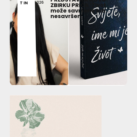
026
T IN
ZBIRKU PRIČA ‘Život
može savršeno biti
nesavršen’