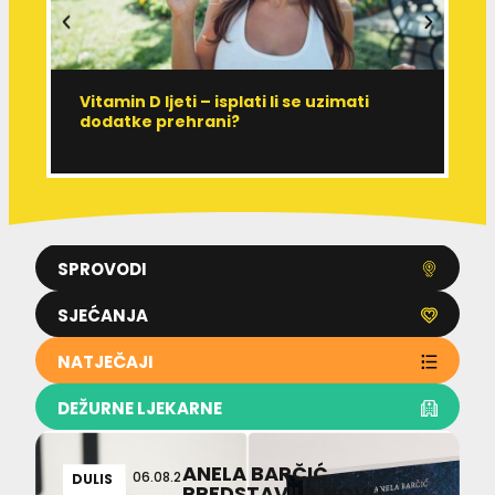
Vitamin D ljeti – isplati li se uzimati
I
dodatke prehrani?
J
p
SPROVODI
SJEĆANJA
NATJEČAJI
DEŽURNE LJEKARNE
ANELA BARČIĆ
06.08.2
DULIS
PREDSTAVILA NOVU