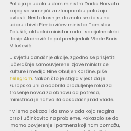
Policija je upala u dom ministra Darka Horvata
kojeg se sumnjiči za zlouporabu položaja i
ovlasti. Nešto kasnije, doznalo se da su na
udaru i bivši Plenkovićev ministar Tomislav
Tolušić, aktualni ministar rada i socijalne skrbi
Josip Aladrović te potpredsjednik Vlade Boris
Milošević.
U svjetlu današnje akcije, zgodno se prisjetiti
jučerašnje samouvjerene izjave ministrice
kulture i medija Nine Obuljen Koržine, piše
Telegram
. Nakon što je stigla vijest da je
Europska unija odobrila produljenje roka za
trošenje novca za obnovu od potresa,
ministrica je nahvalila dosadašnji rad Vlade.
“Mi smo pokazali da smo Vlada koja reagira
brzo i učinkovito na probleme. Pokazalo se da
imamo povjerenje i partnera koji nam pomažu,