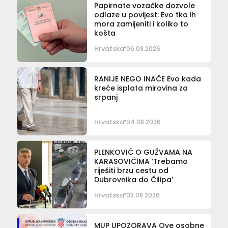
Papirnate vozačke dozvole
odlaze u povijest: Evo tko ih
mora zamijeniti i koliko to
košta
Hrvatska
06.08.2026
RANIJE NEGO INAČE Evo kada
kreće isplata mirovina za
srpanj
Hrvatska
04.08.2026
PLENKOVIĆ O GUŽVAMA NA
KARASOVIĆIMA ‘Trebamo
riješiti brzu cestu od
Dubrovnika do Čilipa’
Hrvatska
03.08.2026
MUP UPOZORAVA Ove osobne