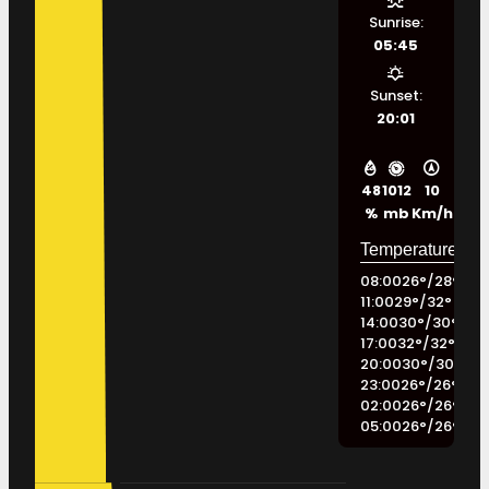
Sunrise:
05:45
Sunset:
20:01
48
1012
10
%
mb
Km/h
08:00
26
°
/
28
°
11:00
29
°
/
32
°
14:00
30
°
/
30
°
17:00
32
°
/
32
°
20:00
30
°
/
30
°
23:00
26
°
/
26
°
02:00
26
°
/
26
°
05:00
26
°
/
26
°