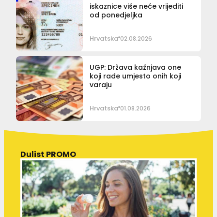
iskaznice više neće vrijediti
od ponedjeljka
Hrvatska
02.08.2026
UGP: Država kažnjava one
koji rade umjesto onih koji
varaju
Hrvatska
01.08.2026
Dulist PROMO