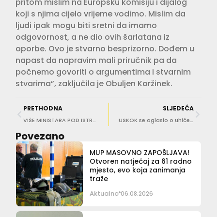
pritom mislim na Europsku komisiju i dijalog
koji s njima cijelo vrijeme vodimo. Mislim da
ljudi ipak mogu biti sretni da imamo
odgovornost, a ne dio ovih šarlatana iz
oporbe. Ovo je stvarno besprizorno. Dođem u
napast da napravim mali priručnik pa da
počnemo govoriti o argumentima i stvarnim
stvarima”, zaključila je Obuljen Koržinek.
PRETHODNA
SLJEDEĆA
VIŠE MINISTARA POD ISTRAGOM Macan: Plenković nije njihov ‘babysitter’, ali njegova je politička odgovornost
USKOK se oglasio o uhićenju ministra Horvata
Povezano
MUP MASOVNO ZAPOŠLJAVA!
Otvoren natječaj za 61 radno
mjesto, evo koja zanimanja
traže
Aktualno
06.08.2026