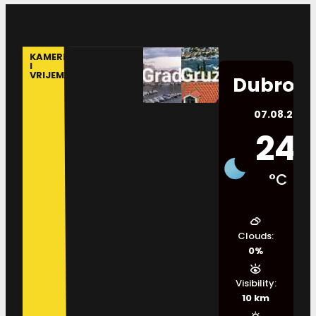
KAMERE
I
VRIJEME
Dubrovn
07.08.2026.
24
°C
Clouds:
0%
Visibility:
10 km