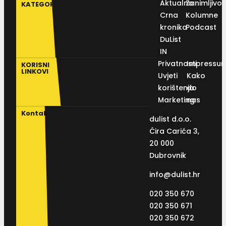
Aktualno
Zanimljivos
KATEGORIJE
Crna
Kolumne
kronika
Podcast
DuList
IN
Privatnosti
Impressu
KORISNI
LINKOVI
Uvjeti
Kako
korištenja
do
Marketing
nas
Kontakt
dulist d.o.o.
Ćira Carića 3,
20 000
Dubrovnik
info@dulist.hr
020 350 670
020 350 671
020 350 672