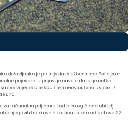
 državljanka je policijskim službenicima Policijske
alne prijevare. U prijavi je navela da joj je netko
u sve vrijeme bile kod nje, i neovlašteno izvršio 17
ća kuna.
u za računalnu prijevaru i od bliskog člana obitelji
rabe njegovih bankovnih kartica i štetu od gotovo 22