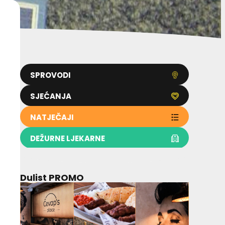
SPROVODI
SJEĆANJA
NATJEČAJI
DEŽURNE LJEKARNE
Dulist PROMO