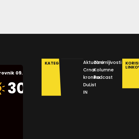
Aktualno
Zanimljivosti
KATEGORIJE
KORIS
LINKO
Crna
Kolumne
09.08.2026.
rovnik
kronika
Podcast
Humidity:
30
°C
DuList
50 %
IN
Pressure:
1015 mb
Wind:
17
Km/h