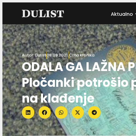
Aktualno
Autor:
Dulist
08.09.2021.
Crna kronika
ODALA GA LAŽNA PRI
Pločanki potrošio 
na klađenje