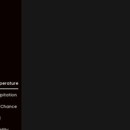
Clouds:
0%
Visibility:
10 km
Sunrise:
05:47
Sunset:
19:58
perature
ipitation
 Chance
d
dity