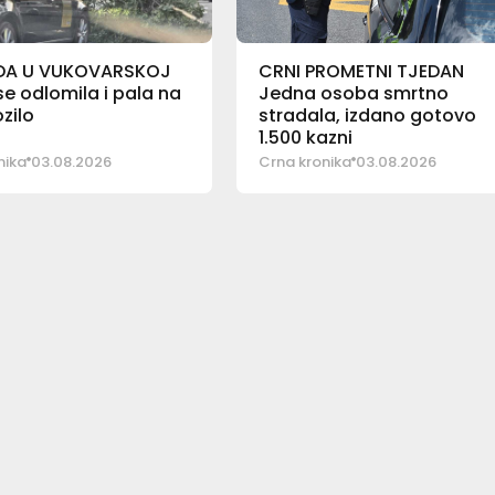
DA U VUKOVARSKOJ
CRNI PROMETNI TJEDAN
e odlomila i pala na
Jedna osoba smrtno
ozilo
stradala, izdano gotovo
1.500 kazni
nika
03.08.2026
Crna kronika
03.08.2026