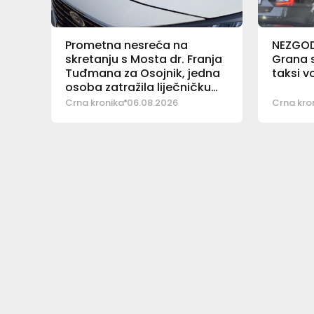
Prometna nesreća na
NEZGO
skretanju s Mosta dr. Franja
Grana s
Tuđmana za Osojnik, jedna
taksi v
osoba zatražila liječničku
pomoć
Crna kronika
06.08.2026
Crna kro