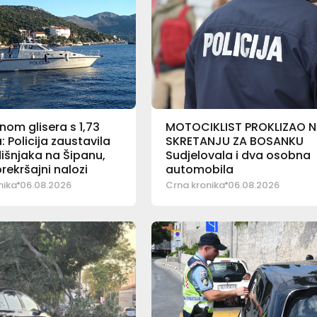
nom glisera s 1,73
MOTOCIKLIST PROKLIZAO 
: Policija zaustavila
SKRETANJU ZA BOSANKU
išnjaka na Šipanu,
Sudjelovala i dva osobna
prekršajni nalozi
automobila
nika
06.08.2026
Crna kronika
06.08.2026