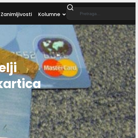
Zanimljivosti
Kolumne
lji
kartica