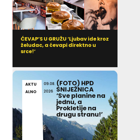
ĆEVAP’S U GRUŽU ‘Ljubav ide kroz
Vitami
želudac, a ćevapi direktno u
uzim
srce!’
(FOTO) HPD
09.08.
AKTU
AKT
SNIJEŽNICA
2026
ALNO
ALN
‘Sve planine na
jednu, a
Prokletije na
drugu stranu!’