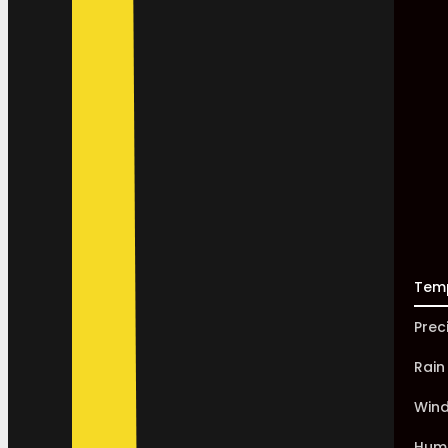
Tem
Prec
Rain
Win
Humi