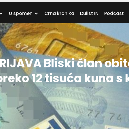
U spomen
Crna kronika
Dulist IN
Podcast
JAVA Bliski član obite
preko 12 tisuća kuna s 