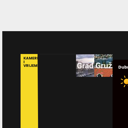
KAMERE
I
VRIJEME
Dub