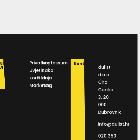
Privatnosti
Impressum
NI
Kontakt
dulist
VI
Uvjeti
Kako
d.o.o.
korištenja
do
Ćira
Marketing
nas
Carića
3, 20
000
Dubrovnik
info@dulist.hr
020 350