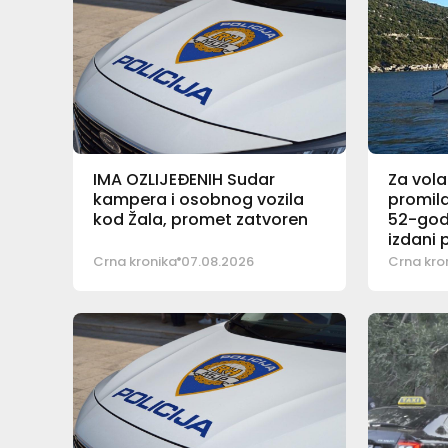
IMA OZLIJEĐENIH Sudar
Za vola
kampera i osobnog vozila
promila
kod Žala, promet zatvoren
52-god
izdani 
Crna kronika
07.08.2026
Crna kro