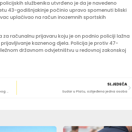
policijskih službenika utvrđeno je da je navedeno
tetu 43-godišnjakinje počinio upravo spomenuti bliski
 novac uplaćivao na račun inozemnih sportskih
za računalnu prijavaru koju je on podnio policiji lažna
prijavljivanje kaznenog djela. Policija je protiv 47-
dležnom državnom odvjetništvu u redovnoj zakonskoj
SLJEDEĆA
TJEDAN U PROMETU ‘Plavci’ ispisali 632 kazne, najviše zbog prebrze vožnje
Sudar u Platu, ozlijeđena jedna osoba