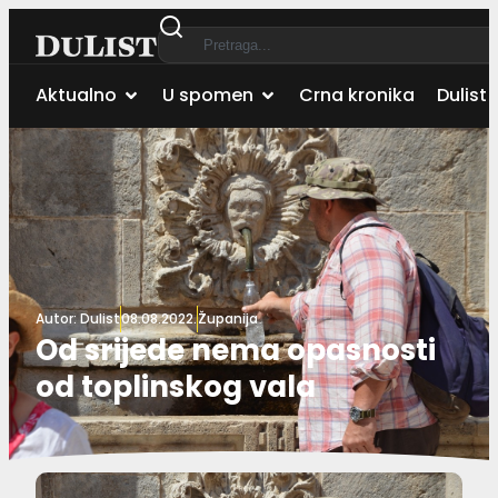
Aktualno
U spomen
Crna kronika
Dulist 
Autor:
Dulist
08.08.2022.
Županija
Od srijede nema opasnosti
od toplinskog vala