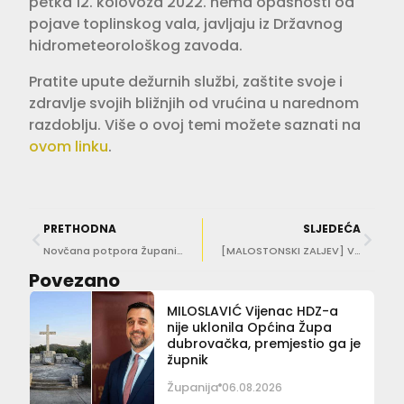
petka 12. kolovoza 2022. nema opasnosti od
pojave toplinskog vala, javljaju iz Državnog
hidrometeorološkog zavoda.
Pratite upute dežurnih službi, zaštite svoje i
zdravlje svojih bližnjih od vrućina u narednom
razdoblju. Više o ovoj temi možete saznati na
ovom linku
.
PRETHODNA
SLJEDEĆA
Novčana potpora Županije za obitelji s četvero i više djece
[MALOSTONSKI ZALJEV] Velika ekološka akcija čišćenja podmorja
Povezano
MILOSLAVIĆ Vijenac HDZ-a
nije uklonila Općina Župa
dubrovačka, premjestio ga je
župnik
Županija
06.08.2026