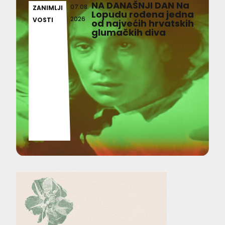
NA DANAŠNJI DAN Na
07.08.
ZANIMLJI
Lopudu rođena jedna
2026
VOSTI
od najvećih hrvatskih
glumačkih diva