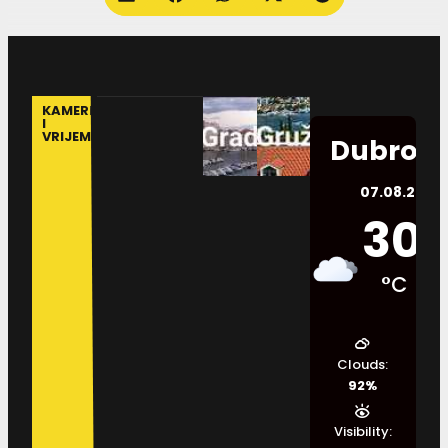
KAMERE
I
VRIJEME
Dubrovn
07.08.2026.
30
°C
Clouds:
92%
Visibility: