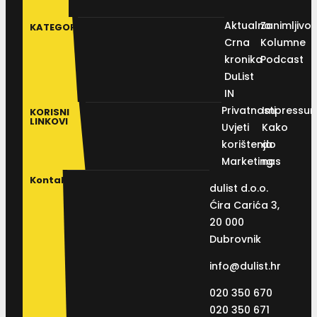
Aktualno
Zanimljivos
KATEGORIJE
Crna
Kolumne
kronika
Podcast
DuList
IN
Privatnosti
Impressu
KORISNI
LINKOVI
Uvjeti
Kako
korištenja
do
Marketing
nas
Kontakt
dulist d.o.o.
Ćira Carića 3,
20 000
Dubrovnik
info@dulist.hr
020 350 670
020 350 671