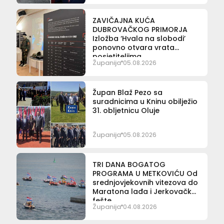
ZAVIČAJNA KUĆA
DUBROVAČKOG PRIMORJA
Izložba ‘Hvala na slobodi’
ponovno otvara vrata
posjetiteljima
Županija
05.08.2026
Župan Blaž Pezo sa
suradnicima u Kninu obilježio
31. obljetnicu Oluje
Županija
05.08.2026
TRI DANA BOGATOG
PROGRAMA U METKOVIĆU Od
srednjovjekovnih vitezova do
Maratona lađa i Jerkovačke
fešte
Županija
04.08.2026