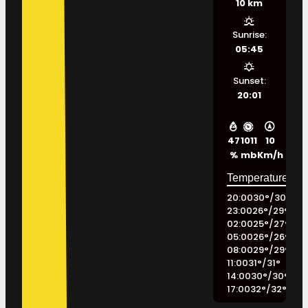
10 km
Sunrise:
05:45
Sunset:
20:01
47
1011
10
%
mb
Km/h
20:00
30
°
/
30
°
23:00
26
°
/
29
°
02:00
25
°
/
27
°
05:00
26
°
/
26
°
08:00
29
°
/
29
°
11:00
31
°
/
31
°
14:00
30
°
/
30
°
17:00
32
°
/
32
°