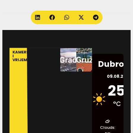
KAMERE
I
VRIJEME
Dubrovn
09.08.2026.
25
°C
Clouds: