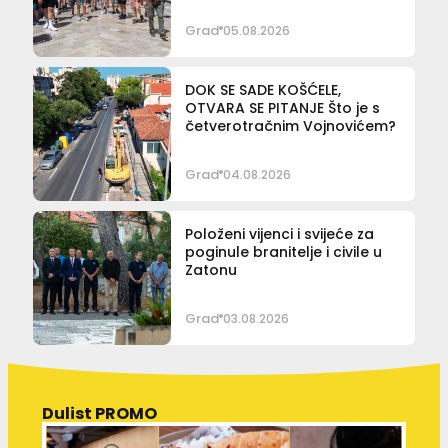
Grad
05.08.2026
DOK SE SADE KOŠĆELE,
OTVARA SE PITANJE Što je s
četverotračnim Vojnovićem?
Grad
04.08.2026
Položeni vijenci i svijeće za
poginule branitelje i civile u
Zatonu
Grad
03.08.2026
Dulist PROMO