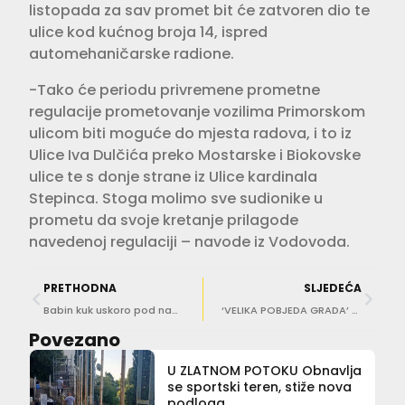
listopada za sav promet bit će zatvoren dio te
ulice kod kućnog broja 14, ispred
automehaničarske radione.
-Tako će periodu privremene prometne
regulacije prometovanje vozilima Primorskom
ulicom biti moguće do mjesta radova, i to iz
Ulice Iva Dulčića preko Mostarske i Biokovske
ulice te s donje strane iz Ulice kardinala
Stepinca. Stoga molimo sve sudionike u
prometu da svoje kretanje prilagode
navedenoj regulaciji – navode iz Vodovoda.
PRETHODNA
SLJEDEĆA
Babin kuk uskoro pod naplatom Sanitata
‘VELIKA POBJEDA GRADA’ Odlukom Visokog upravnog suda projekt Lapadske obale ide dalje
Povezano
U ZLATNOM POTOKU Obnavlja
se sportski teren, stiže nova
podloga