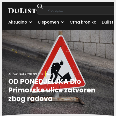
Aktualno
U spomen
Crna kronika
Dulist 
Autor:
Dulist
26.09.2021.
Grad
OD PONEDJELJKA Dio
Primorske ulice zatvoren
zbog radova