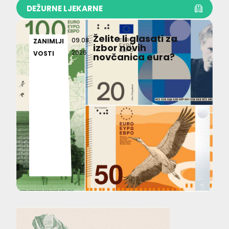
DEŽURNE LJEKARNE
Želite li glasati za
09.08.
ZANIMLJI
izbor novih
2026
VOSTI
novčanica eura?