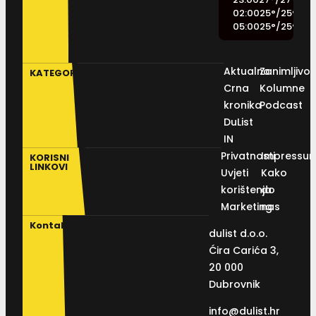
02:00
25
°
/
25
°
05:00
25
°
/
25
°
Aktualno
Zanimljivos
KATEGORIJE
Crna
Kolumne
kronika
Podcast
DuList
IN
Privatnosti
Impressu
KORISNI
LINKOVI
Uvjeti
Kako
korištenja
do
Marketing
nas
Kontakt
dulist d.o.o.
Ćira Carića 3,
20 000
Dubrovnik
info@dulist.hr