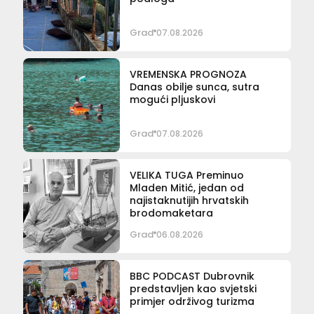
Grad
07.08.2026
VREMENSKA PROGNOZA
Danas obilje sunca, sutra
mogući pljuskovi
Grad
07.08.2026
VELIKA TUGA Preminuo
Mladen Mitić, jedan od
najistaknutijih hrvatskih
brodomaketara
Grad
06.08.2026
BBC PODCAST Dubrovnik
predstavljen kao svjetski
primjer održivog turizma