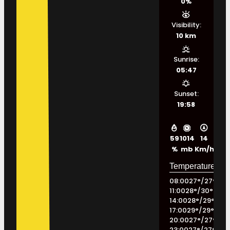
0%
Visibility:
10 km
Sunrise:
05:47
Sunset:
19:58
59
1014
14
%
mb
Km/h
08:00
27
°
/
27
°
11:00
28
°
/
30
°
14:00
28
°
/
29
°
17:00
29
°
/
29
°
20:00
27
°
/
27
°
23:00
27
°
/
27
°