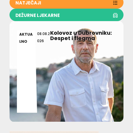
NATJEČAJI
DEŽURNE LJEKARNE
Kolovoz u Dubrovniku:
08.08.2
AKTUA
Despet i flegma
026
LNO