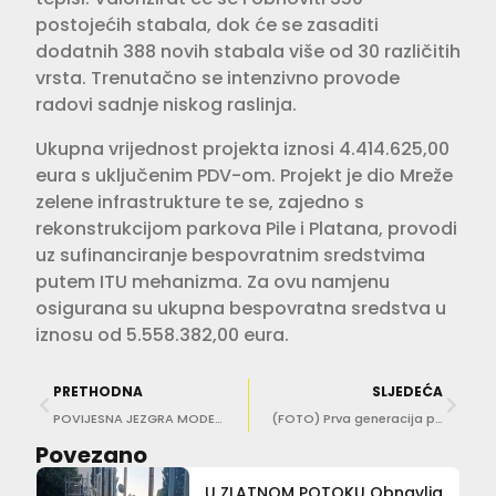
postojećih stabala, dok će se zasaditi
dodatnih 388 novih stabala više od 30 različitih
vrsta. Trenutačno se intenzivno provode
radovi sadnje niskog raslinja.
Ukupna vrijednost projekta iznosi 4.414.625,00
eura s uključenim PDV-om. Projekt je dio Mreže
zelene infrastrukture te se, zajedno s
rekonstrukcijom parkova Pile i Platana, provodi
uz sufinanciranje bespovratnim sredstvima
putem ITU mehanizma. Za ovu namjenu
osigurana su ukupna bespovratna sredstva u
iznosu od 5.558.382,00 eura.
PRETHODNA
SLJEDEĆA
POVIJESNA JEZGRA MODEL BUDUĆNOSTI? Vlahušić tvrdi da Dubrovnik mora graditi više
(FOTO) Prva generacija polaznika Sveučilišta za treću životnu dob dobila svoje zaslužene potvrde!
Povezano
U ZLATNOM POTOKU Obnavlja