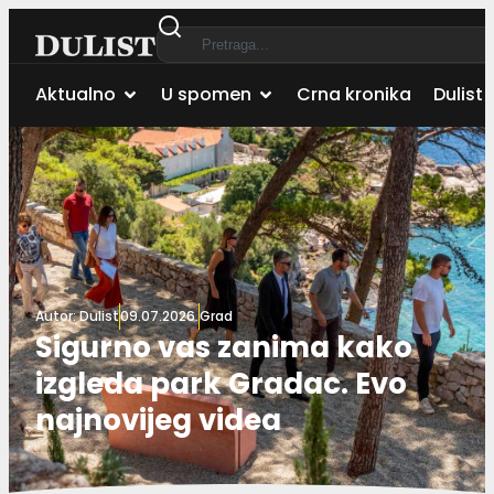
Aktualno
U spomen
Crna kronika
Dulist 
Autor:
Dulist
09.07.2026.
Grad
Sigurno vas zanima kako
izgleda park Gradac. Evo
najnovijeg videa