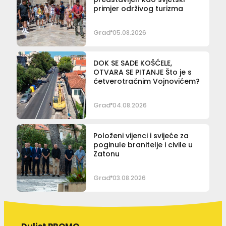
primjer održivog turizma
Grad
05.08.2026
DOK SE SADE KOŠĆELE,
OTVARA SE PITANJE Što je s
četverotračnim Vojnovićem?
Grad
04.08.2026
Položeni vijenci i svijeće za
poginule branitelje i civile u
Zatonu
Grad
03.08.2026