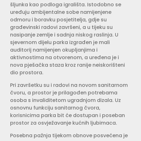
šljunka kao podloga igrališta. Istodobno se
uređuju ambijentalne sobe namijenjene
odmoru i boravku posjetitelja, gdje su
građevinski radovi završeni, a u tijeku su
nasipanje zemlje i sadnja niskog raslinja. U
sjevernom dijelu parka izgrađen je mali
auditorij namijenjen okupljanjima i
aktivnostima na otvorenom, a uređena je i
nova pješačka staza kroz ranije neiskorišteni
dio prostora.
Pri završetku su i radovi na novom sanitarnom
čvoru, a prostor je prilagođen potrebama
osoba s invaliditetom ugradnjom dizala. Uz
osnovnu funkciju sanitarnog čvora,
korisnicima parka bit će dostupan i poseban
prostor za osvježavanje kućnih ljubimaca.
Posebna pažnja tijekom obnove posvećena je