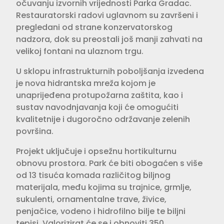
očuvanju izvornih vrijednosti Parka Gradac.
Restauratorski radovi uglavnom su završeni i
pregledani od strane konzervatorskog
nadzora, dok su preostali još manji zahvati na
velikoj fontani na ulaznom trgu.
U sklopu infrastrukturnih poboljšanja izvedena
je nova hidrantska mreža kojom je
unaprijeđena protupožarna zaštita, kao i
sustav navodnjavanja koji će omogućiti
kvalitetnije i dugoročno održavanje zelenih
površina.
Projekt uključuje i opsežnu hortikulturnu
obnovu prostora. Park će biti obogaćen s više
od 13 tisuća komada različitog biljnog
materijala, među kojima su trajnice, grmlje,
sukulenti, ornamentalne trave, živice,
penjačice, vodeno i hidrofilno bilje te biljni
tepisi. Valorizirat će se i obnoviti 350