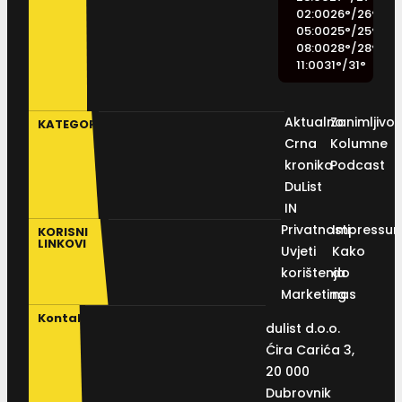
02:00
26
°
/
26
°
05:00
25
°
/
25
°
08:00
28
°
/
28
°
11:00
31
°
/
31
°
Aktualno
Zanimljivos
KATEGORIJE
Crna
Kolumne
kronika
Podcast
DuList
IN
Privatnosti
Impressu
KORISNI
LINKOVI
Uvjeti
Kako
korištenja
do
Marketing
nas
Kontakt
dulist d.o.o.
Ćira Carića 3,
20 000
Dubrovnik