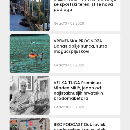
se sportski teren, stiže nova
podloga
Grad
07.08.2026
VREMENSKA PROGNOZA
Danas obilje sunca, sutra
mogući pljuskovi
Grad
07.08.2026
VELIKA TUGA Preminuo
Mladen Mitić, jedan od
najistaknutijih hrvatskih
brodomaketara
Grad
06.08.2026
BBC PODCAST Dubrovnik
predstavljen kao svjetski