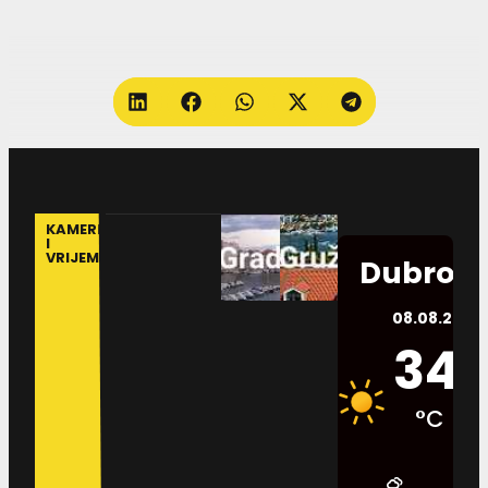
KAMERE
I
VRIJEME
Dubrovn
08.08.2026.
34
°C