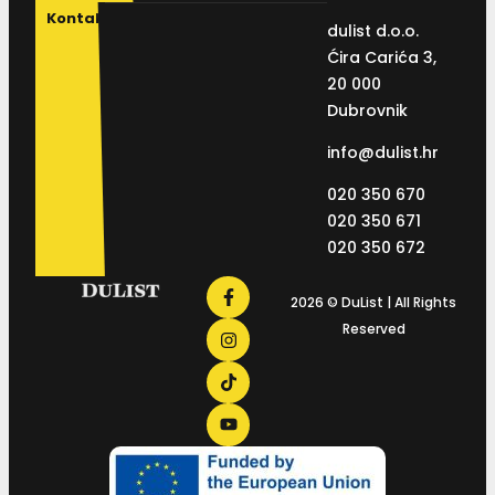
Kontakt
dulist d.o.o.
Ćira Carića 3,
20 000
Dubrovnik
info@dulist.hr
020 350 670
020 350 671
020 350 672
2026 © DuList | All Rights
Reserved