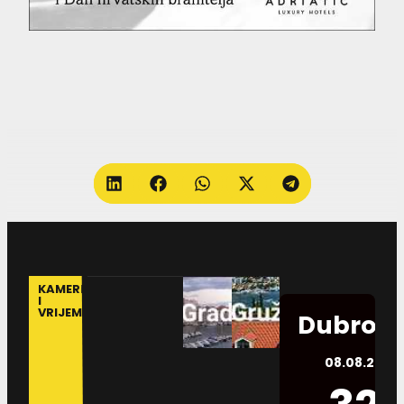
KAMERE
I
VRIJEME
Dubrovn
08.08.2026.