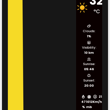
32
°C
Clouds:
1%
Visibility:
10 km
Sunrise:
05:46
Sunset:
20:00
21
47
1012
Km/h
%
mb