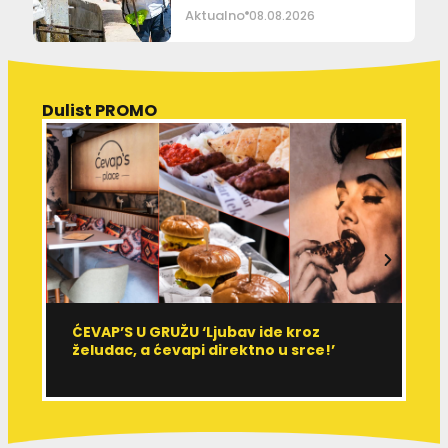
Aktualno
08.08.2026
Dulist PROMO
ĆEVAP’S U GRUŽU ‘Ljubav ide kroz
V
želudac, a ćevapi direktno u srce!’
d