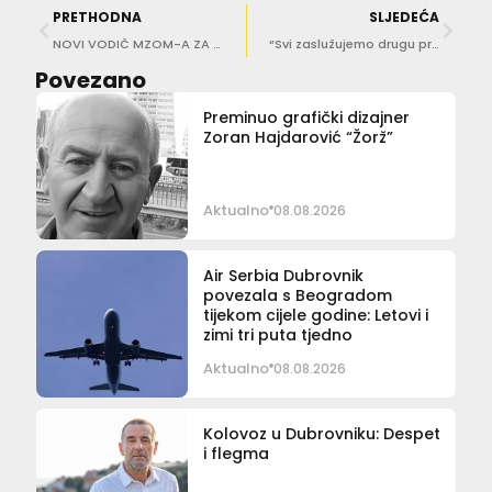
PRETHODNA
SLJEDEĆA
NOVI VODIČ MZOM-A ZA NASTAVNIKE Alati za borbu protiv antisemitizma i iskrivljavanja povijesti
“Svi zaslužujemo drugu priliku”: Legenda Hajduka, Ivan Gudelj gostovao u dubrovačkom zatvoru
Povezano
Preminuo grafički dizajner
Zoran Hajdarović “Žorž”
Aktualno
08.08.2026
Air Serbia Dubrovnik
povezala s Beogradom
tijekom cijele godine: Letovi i
zimi tri puta tjedno
Aktualno
08.08.2026
Kolovoz u Dubrovniku: Despet
i flegma