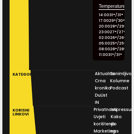
14:00
31
°
/
31
°
17:00
29
°
/
30
°
20:00
28
°
/
29
°
23:00
27
°
/
27
°
02:00
26
°
/
26
°
05:00
25
°
/
25
°
08:00
28
°
/
28
°
11:00
31
°
/
31
°
Aktualno
Zanimljivos
KATEGORIJE
Crna
Kolumne
kronika
Podcast
DuList
IN
Privatnosti
Impressu
KORISNI
LINKOVI
Uvjeti
Kako
korištenja
do
Marketing
nas