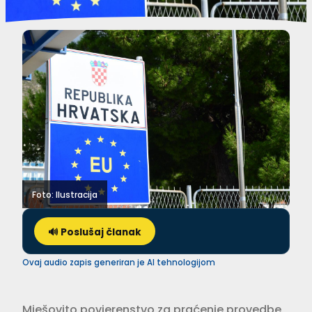
Foto: Ilustracija
🔊 Poslušaj članak
Ovaj audio zapis generiran je AI tehnologijom
Mješovito povjerenstvo za praćenje provedbe