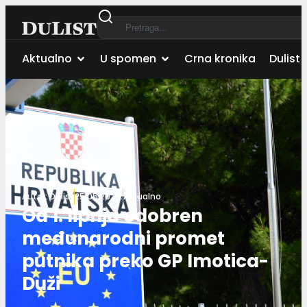
Aktualno
U spomen
Crna kronika
Dulist 
Autor:
Dulist
25.05.2026.
Aktualno
Od 1. lipnja odobren
međunarodni promet
putnika preko GP Imotica-
Duži