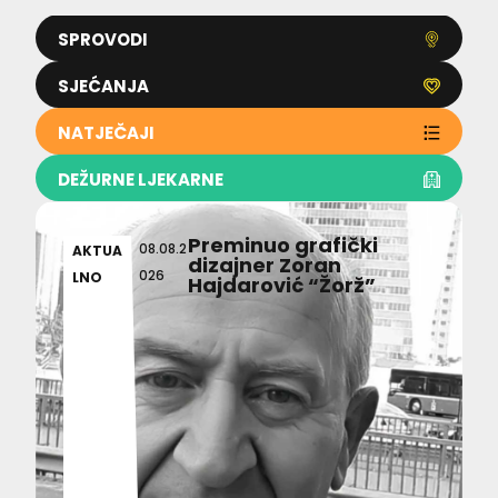
SPROVODI
SJEĆANJA
NATJEČAJI
DEŽURNE LJEKARNE
Preminuo grafički
08.08.2
AKTUA
dizajner Zoran
026
LNO
Hajdarović “Žorž”