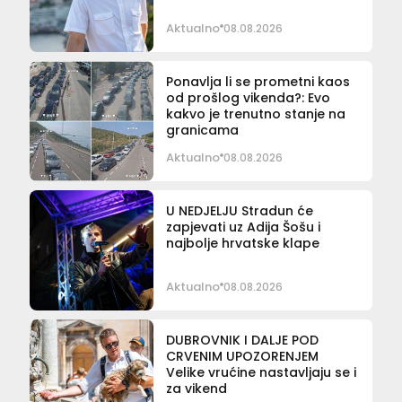
Aktualno
08.08.2026
Ponavlja li se prometni kaos
od prošlog vikenda?: Evo
kakvo je trenutno stanje na
granicama
Aktualno
08.08.2026
U NEDJELJU Stradun će
zapjevati uz Adija Šošu i
najbolje hrvatske klape
Aktualno
08.08.2026
DUBROVNIK I DALJE POD
CRVENIM UPOZORENJEM
Velike vrućine nastavljaju se i
za vikend