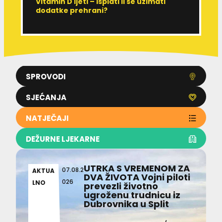
Vitamin D ljeti – isplati li se uzimati
I
dodatke prehrani?
J
p
SPROVODI
SJEĆANJA
NATJEČAJI
DEŽURNE LJEKARNE
UTRKA S VREMENOM ZA
07.08.2
AKTUA
DVA ŽIVOTA Vojni piloti
026
LNO
prevezli životno
ugroženu trudnicu iz
Dubrovnika u Split