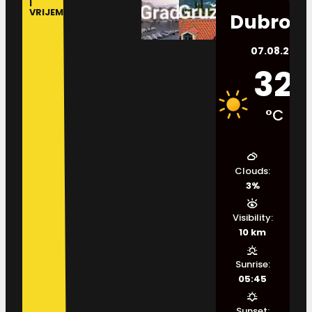
I
VRIJEME
Dubrovn
07.08.2026.
32
°C
Clouds:
3%
Visibility:
10 km
Sunrise:
05:45
Sunset: