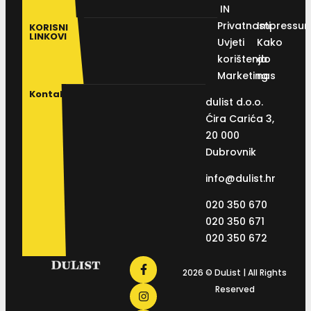
IN
Privatnosti
Impressu
KORISNI
LINKOVI
Uvjeti
Kako
korištenja
do
Marketing
nas
Kontakt
dulist d.o.o.
Ćira Carića 3,
20 000
Dubrovnik
info@dulist.hr
020 350 670
020 350 671
020 350 672
2026 © DuList | All Rights
Reserved