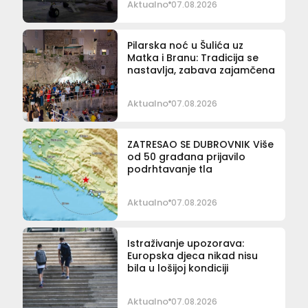
Aktualno
07.08.2026
Pilarska noć u Šulića uz
Matka i Branu: Tradicija se
nastavlja, zabava zajamčena
Aktualno
07.08.2026
ZATRESAO SE DUBROVNIK Više
od 50 građana prijavilo
podrhtavanje tla
Aktualno
07.08.2026
Istraživanje upozorava:
Europska djeca nikad nisu
bila u lošijoj kondiciji
Aktualno
07.08.2026