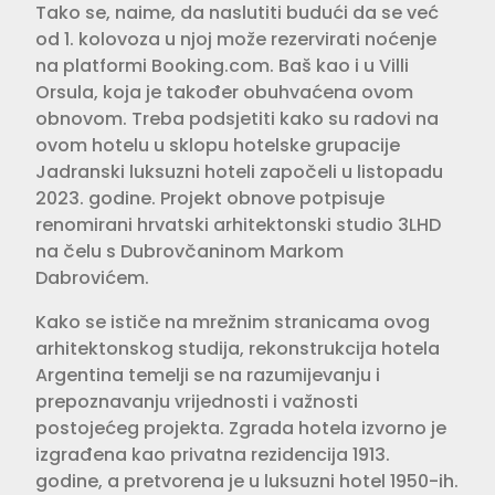
Tako se, naime, da naslutiti budući da se već
od 1. kolovoza u njoj može rezervirati noćenje
na platformi Booking.com. Baš kao i u Villi
Orsula, koja je također obuhvaćena ovom
obnovom. Treba podsjetiti kako su radovi na
ovom hotelu u sklopu hotelske grupacije
Jadranski luksuzni hoteli započeli u listopadu
2023. godine. Projekt obnove potpisuje
renomirani hrvatski arhitektonski studio 3LHD
na čelu s Dubrovčaninom Markom
Dabrovićem.
Kako se ističe na mrežnim stranicama ovog
arhitektonskog studija, rekonstrukcija hotela
Argentina temelji se na razumijevanju i
prepoznavanju vrijednosti i važnosti
postojećeg projekta. Zgrada hotela izvorno je
izgrađena kao privatna rezidencija 1913.
godine, a pretvorena je u luksuzni hotel 1950-ih.