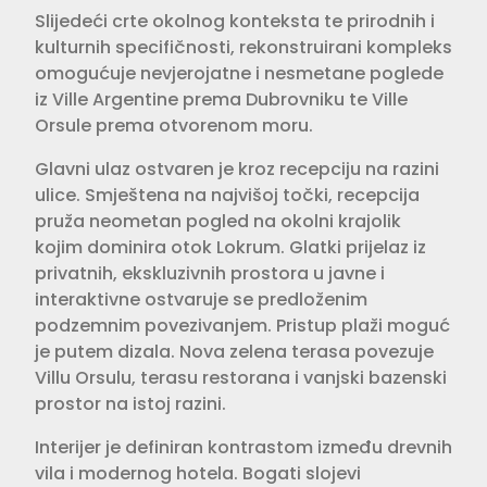
Slijedeći crte okolnog konteksta te prirodnih i
kulturnih specifičnosti, rekonstruirani kompleks
omogućuje nevjerojatne i nesmetane poglede
iz Ville Argentine prema Dubrovniku te Ville
Orsule prema otvorenom moru.
Glavni ulaz ostvaren je kroz recepciju na razini
ulice. Smještena na najvišoj točki, recepcija
pruža neometan pogled na okolni krajolik
kojim dominira otok Lokrum. Glatki prijelaz iz
privatnih, ekskluzivnih prostora u javne i
interaktivne ostvaruje se predloženim
podzemnim povezivanjem. Pristup plaži moguć
je putem dizala. Nova zelena terasa povezuje
Villu Orsulu, terasu restorana i vanjski bazenski
prostor na istoj razini.
Interijer je definiran kontrastom između drevnih
vila i modernog hotela. Bogati slojevi