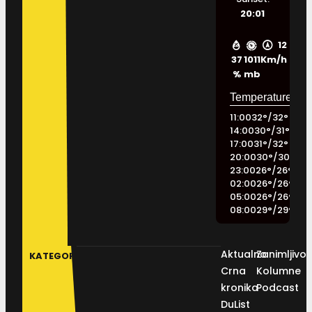
20:01
12
37
1011
Km/h
%
mb
11:00
32
°
/
32
°
14:00
30
°
/
31
°
17:00
31
°
/
32
°
20:00
30
°
/
30
°
23:00
26
°
/
26
°
02:00
26
°
/
26
°
05:00
26
°
/
26
°
08:00
29
°
/
29
°
Aktualno
Zanimljivos
KATEGORIJE
Crna
Kolumne
kronika
Podcast
DuList