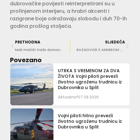
dubrovačke povijesti reinterpretirani su u
profinjenom interijeru, a hrabri akcenti i
razigrane boje odražavaju slobodu i duh 70-ih
godina prošlog stoljeća.
PRETHODNA
SLJEDEĆA
Mali mačići traže domove, preslatki su!
RAZGOVOR S ANDREOM OBERAN Vaš mir je vaš najveći poslovni i životni resurs! Evo kako do njega!
Povezano
UTRKA S VREMENOM ZA DVA
ŽIVOTA Vojni piloti prevezli
životno ugroženu trudnicu iz
Dubrovnika u Split
Aktualno
07.08.2026
Vojni piloti hitno prevezli
životno ugroženu trudnicu iz
Dubrovnika u Split