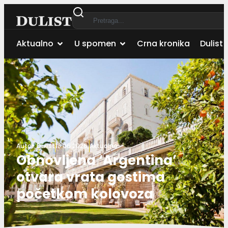
Aktualno
U spomen
Crna kronika
Dulist 
Autor:
Dulist
18.06.2026.
Aktualno
Obnovljena ‘Argentina’
otvara vrata gostima
početkom kolovoza