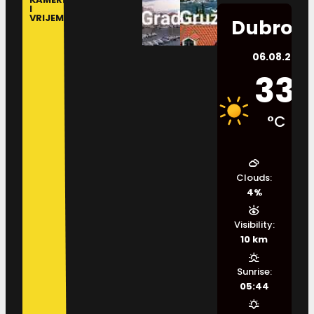
I
VRIJEME
Dubrovn
06.08.2026.
33
°C
Clouds:
4%
Visibility:
10 km
Sunrise:
05:44