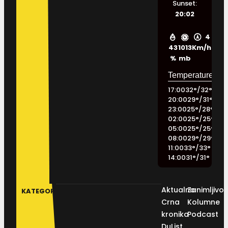
Sunset:
20:02
4
43
1013
Km/h
%
mb
17:00
32
°
/
32
°
20:00
29
°
/
31
°
23:00
25
°
/
28
°
02:00
25
°
/
25
°
05:00
25
°
/
25
°
08:00
29
°
/
29
°
11:00
33
°
/
33
°
14:00
31
°
/
31
°
Aktualno
Zanimljivos
KATEGORIJE
Crna
Kolumne
kronika
Podcast
DuList