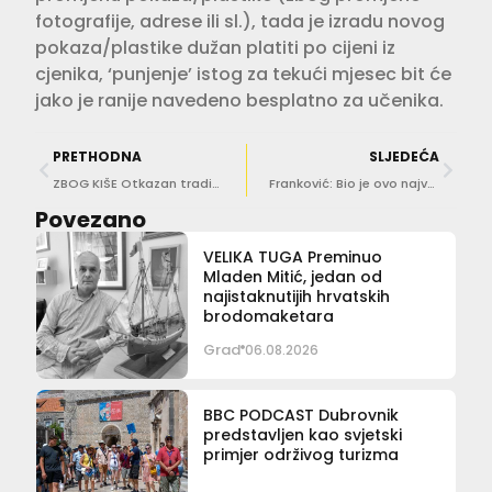
fotografije, adrese ili sl.), tada je izradu novog
pokaza/plastike dužan platiti po cijeni iz
cjenika, ‘punjenje’ istog za tekući mjesec bit će
jako je ranije navedeno besplatno za učenika.
PRETHODNA
SLJEDEĆA
ZBOG KIŠE Otkazan tradicionalni Novogodišnji koncert Dubrovačkog simfonijskog orkestra
Franković: Bio je ovo najveći Doček u Hrvatskoj, već započinjemo pripreme za idući!
Povezano
VELIKA TUGA Preminuo
Mladen Mitić, jedan od
najistaknutijih hrvatskih
brodomaketara
Grad
06.08.2026
BBC PODCAST Dubrovnik
predstavljen kao svjetski
primjer održivog turizma