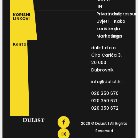
IN
Privatnosti
Impressu
KORISNI
LINKOVI
Uvjeti
Kako
korištenja
do
Marketing
nas
Kontakt
dulist d.o.o.
Ćira Carića 3,
20 000
Dubrovnik
info@dulist.hr
020 350 670
020 350 671
020 350 672
2026 © DuList | All Rights
Reserved