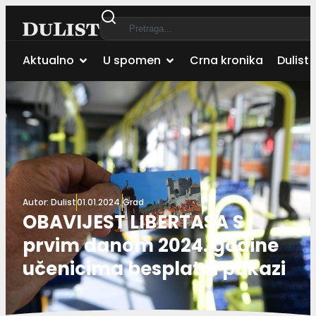
Aktualno
U spomen
Crna kronika
Dulist 
Autor:
Dulist
01.01.2024.
Grad
OBAVIJEST LIBERTASA S
prvim danom 2024. godine
učenicima besplatni pokazi