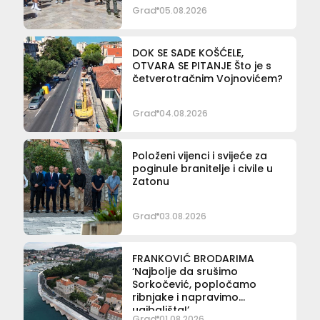
Grad
05.08.2026
DOK SE SADE KOŠĆELE,
OTVARA SE PITANJE Što je s
četverotračnim Vojnovićem?
Grad
04.08.2026
Položeni vijenci i svijeće za
poginule branitelje i civile u
Zatonu
Grad
03.08.2026
FRANKOVIĆ BRODARIMA
‘Najbolje da srušimo
Sorkočević, popločamo
ribnjake i napravimo
ugibališta!’
Grad
01.08.2026