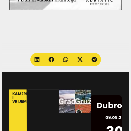
KAMERE
I
VRIJEME
Dubrovn
09.08.2026.