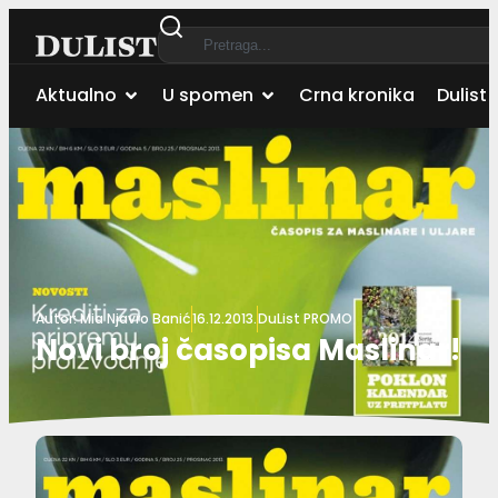
Aktualno
U spomen
Crna kronika
Dulist 
Autor:
Mia Njavro Banić
16.12.2013.
DuList PROMO
Novi broj časopisa Maslinar!