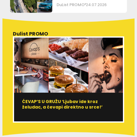
DuList PROMO
24.07.2026
Dulist PROMO
ĆEVAP’S U GRUŽU ‘Ljubav ide kroz
V
želudac, a ćevapi direktno u srce!’
d