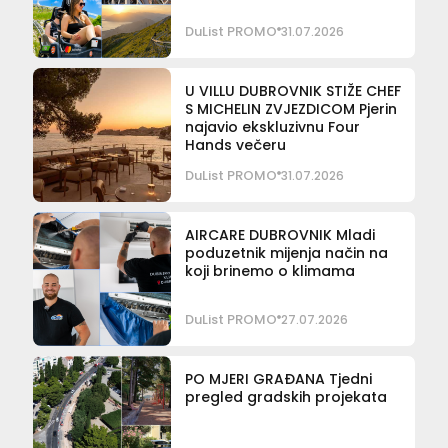
DuList PROMO
31.07.2026
U VILLU DUBROVNIK STIŽE CHEF
S MICHELIN ZVJEZDICOM Pjerin
najavio ekskluzivnu Four
Hands večeru
DuList PROMO
31.07.2026
AIRCARE DUBROVNIK Mladi
poduzetnik mijenja način na
koji brinemo o klimama
DuList PROMO
27.07.2026
PO MJERI GRAĐANA Tjedni
pregled gradskih projekata