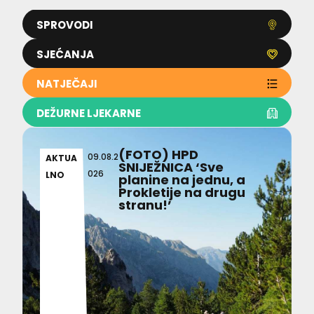
SPROVODI
SJEĆANJA
NATJEČAJI
DEŽURNE LJEKARNE
(FOTO) HPD
09.08.2
AKTUA
SNIJEŽNICA ‘Sve
026
LNO
planine na jednu, a
Prokletije na drugu
stranu!’