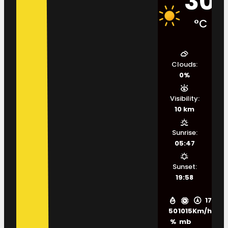
30
°C
Clouds:
0%
Visibility:
10 km
Sunrise:
05:47
Sunset:
19:58
17
50
1015
Km/h
%
mb