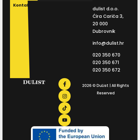
Kontakt
dulist d.o.o.
Ćira Carića 3,
20 000
Dubrovnik
info@dulist.hr
020 350 670
020 350 671
020 350 672
2026 © DuList | All Rights
Reserved