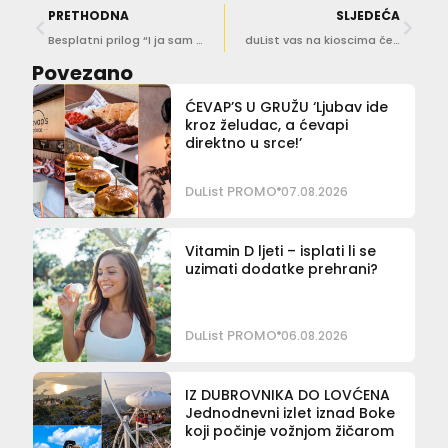
PRETHODNA
SLJEDEĆA
Besplatni prilog “I ja sam dijete Juga”
duList vas na kioscima čeka dan ranije!
Povezano
ĆEVAP’S U GRUŽU ‘Ljubav ide
kroz želudac, a ćevapi
direktno u srce!’
DuList PROMO
07.08.2026
Vitamin D ljeti – isplati li se
uzimati dodatke prehrani?
DuList PROMO
06.08.2026
IZ DUBROVNIKA DO LOVĆENA
Jednodnevni izlet iznad Boke
koji počinje vožnjom žičarom