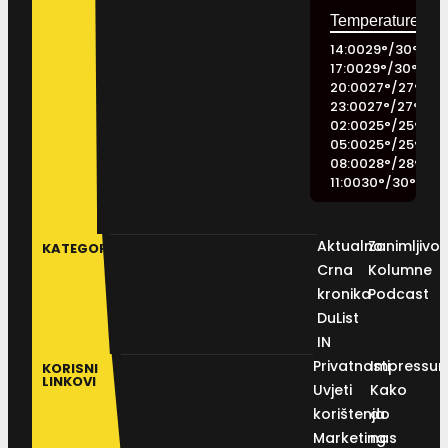
14:00
29
°
/
30
°
17:00
29
°
/
30
°
20:00
27
°
/
27
°
23:00
27
°
/
27
°
02:00
25
°
/
25
°
05:00
25
°
/
25
°
08:00
28
°
/
28
°
11:00
30
°
/
30
°
Aktualno
Zanimljivos
KATEGORIJE
Crna
Kolumne
kronika
Podcast
DuList
IN
Privatnosti
Impressu
KORISNI
LINKOVI
Uvjeti
Kako
korištenja
do
Marketing
nas