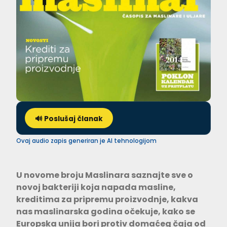
🔊 Poslušaj članak
Ovaj audio zapis generiran je AI tehnologijom
U novome broju Maslinara saznajte sve o
novoj bakteriji koja napada masline,
kreditima za pripremu proizvodnje, kakva
nas maslinarska godina očekuje, kako se
Europska unija bori protiv domaćeg čaja od