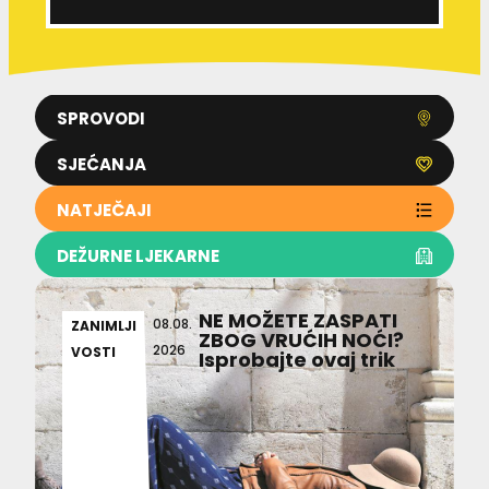
SPROVODI
SJEĆANJA
NATJEČAJI
DEŽURNE LJEKARNE
NE MOŽETE ZASPATI
08.08.
ZANIMLJI
ZBOG VRUĆIH NOĆI?
2026
VOSTI
Isprobajte ovaj trik