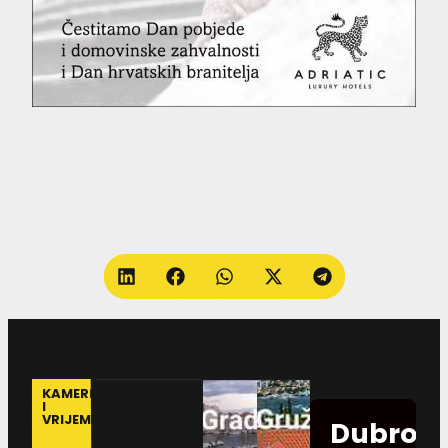
KAMERE
I
VRIJEME
Dubrovn