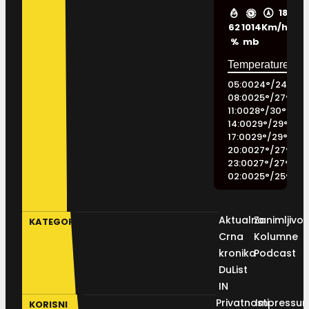
18
62
1014
Km/h
%
mb
05:00
24
°
/
24
°
08:00
25
°
/
27
°
11:00
28
°
/
30
°
14:00
29
°
/
29
°
17:00
29
°
/
29
°
20:00
27
°
/
27
°
23:00
27
°
/
27
°
02:00
25
°
/
25
°
Aktualno
Zanimljivos
KATEGORIJE
Crna
Kolumne
kronika
Podcast
DuList
IN
Privatnosti
Impressu
KORISNI