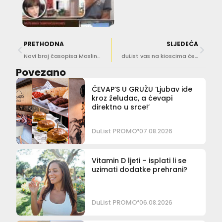
PRETHODNA
SLJEDEĆA
Novi broj časopisa Maslinar!
duList vas na kioscima čeka već u ponedjeljak!
Povezano
ĆEVAP’S U GRUŽU ‘Ljubav ide
kroz želudac, a ćevapi
direktno u srce!’
DuList PROMO
07.08.2026
Vitamin D ljeti – isplati li se
uzimati dodatke prehrani?
DuList PROMO
06.08.2026