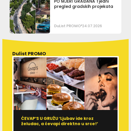
PO MJERI GRAĐANA Tjedni
pregled gradskih projekata
DuList PROMO
24.07.2026
Dulist PROMO
ĆEVAP’S U GRUŽU ‘Ljubav ide kroz
V
želudac, a ćevapi direktno u srce!’
d