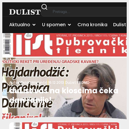
Aktualno
U spomen
Crna kronika
Dulist 
Autor:
Baldo Marunčić
16.12.2013.
DuList PROMO
duList vas na kioscima čeka
dan ranije!