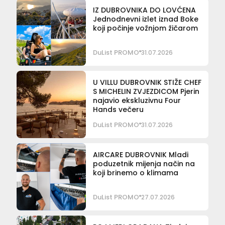
IZ DUBROVNIKA DO LOVĆENA
Jednodnevni izlet iznad Boke
koji počinje vožnjom žičarom
DuList PROMO
31.07.2026
U VILLU DUBROVNIK STIŽE CHEF
S MICHELIN ZVJEZDICOM Pjerin
najavio ekskluzivnu Four
Hands večeru
DuList PROMO
31.07.2026
AIRCARE DUBROVNIK Mladi
poduzetnik mijenja način na
koji brinemo o klimama
DuList PROMO
27.07.2026