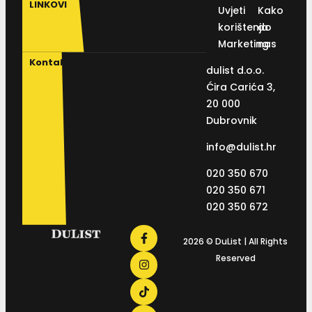
LINKOVI
Uvjeti
Kako
korištenja
do
Marketing
nas
Kontakt
dulist d.o.o.
Ćira Carića 3,
20 000
Dubrovnik
info@dulist.hr
020 350 670
020 350 671
020 350 672
2026 © DuList | All Rights
Reserved