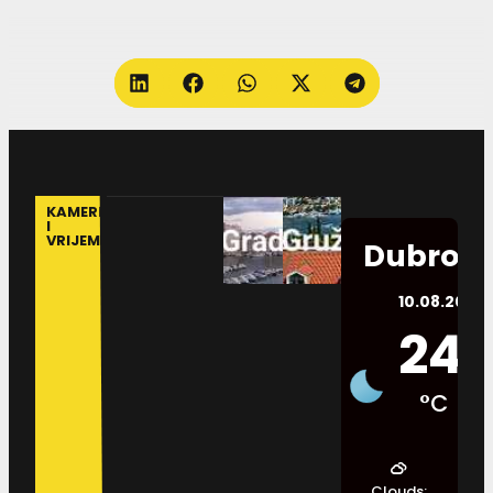
KAMERE
I
VRIJEME
Dubrovn
10.08.2026.
24
°C
Clouds: