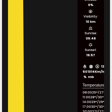
0%
Visibility:
10 km
Sunrise:
05:48
Sunset:
19:57
12
50
1014
Km/h
%
mb
08:00
25
°
/
27
°
11:00
28
°
/
30
°
14:00
29
°
/
29
°
17:00
30
°
/
30
°
20:00
27
°
/
27
°