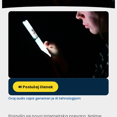
🔊 Poslušaj članak
Ovaj audio zapis generiran je AI tehnologijom
Pojavila se nova internetska prevara. Naime,