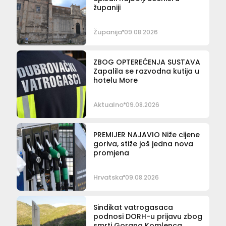
županiji
Županija
09.08.2026
ZBOG OPTEREĆENJA SUSTAVA
Zapalila se razvodna kutija u
hotelu More
Aktualno
09.08.2026
PREMIJER NAJAVIO Niže cijene
goriva, stiže još jedna nova
promjena
Hrvatska
09.08.2026
Sindikat vatrogasaca
podnosi DORH-u prijavu zbog
smrti Gorana Komlenca