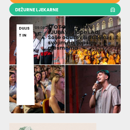
DEŽURNE LJEKARNE
(FOTO) U ZNAKU
09.08.2
DULIS
LJUBAVI Klape i Adi
026
T IN
Šoše oduševili publiku
svojim najljepšim
pjesmama