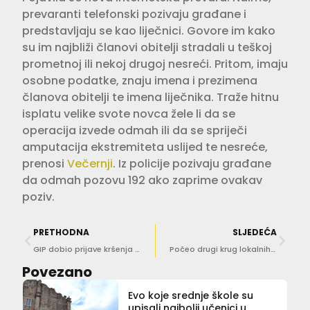
prevaranti telefonski pozivaju građane i
predstavljaju se kao liječnici. Govore im kako
su im najbliži članovi obitelji stradali u teškoj
prometnoj ili nekoj drugoj nesreći. Pritom, imaju
osobne podatke, znaju imena i prezimena
članova obitelji te imena liječnika. Traže hitnu
isplatu velike svote novca žele li da se
operacija izvede odmah ili da se spriječi
amputacija ekstremiteta uslijed te nesreće,
prenosi
Večernji
. Iz policije pozivaju građane
da odmah pozovu 192 ako zaprime ovakav
poziv.
PRETHODNA
SLJEDEĆA
GIP dobio prijave kršenja izborne šutnje
Počeo drugi krug lokalnih izbora, poznato kada stižu prvi rezultati
Povezano
Evo koje srednje škole su
upisali najbolji učenici u