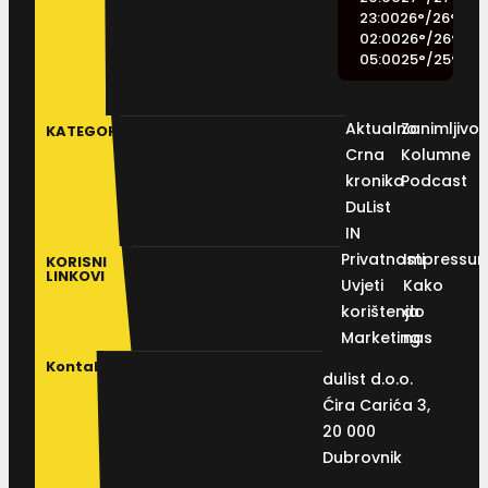
23:00
26
°
/
26
°
02:00
26
°
/
26
°
05:00
25
°
/
25
°
Aktualno
Zanimljivos
KATEGORIJE
Crna
Kolumne
kronika
Podcast
DuList
IN
Privatnosti
Impressu
KORISNI
LINKOVI
Uvjeti
Kako
korištenja
do
Marketing
nas
Kontakt
dulist d.o.o.
Ćira Carića 3,
20 000
Dubrovnik