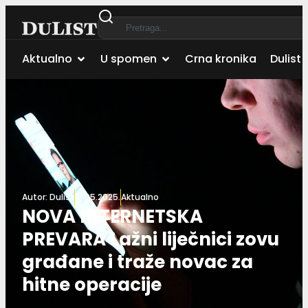
Aktualno
U spomen
Crna kronika
Dulist 
Autor:
Dulist
31.05.2025.
Aktualno
NOVA INTERNETSKA
PREVARA Lažni liječnici zovu
građane i traže novac za
hitne operacije