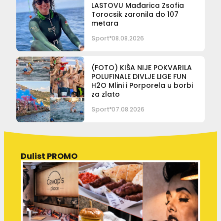
LASTOVU Mađarica Zsofia
Torocsik zaronila do 107
metara
Sport
08.08.2026
(FOTO) KIŠA NIJE POKVARILA
POLUFINALE DIVLJE LIGE FUN
H2O Mlini i Porporela u borbi
za zlato
Sport
07.08.2026
Dulist PROMO