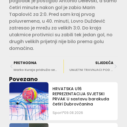
pogodak je postigao Antonio Delevski, a samo
četiri minute nakon gol je zabio Marin
Tapalović za 2:0. Pred sam kraj prvog
poluvremena, u 40. minuti, Lovro Duždević
zatresao je mrežu za velikih 3:0. Do kraja
utakmice protivnici su zabili tek jedan gol, no
drugih velikih prijetnji nije bilo prema golu
domaćina.
PRETHODNA
SLJEDEĆA
Marko Kuraja pridružio se hrvatskoj futsal reprezentaciji u Portugalu
UMJETNI TRAVNJACI POD POVEĆALOM Jedni traže oprez, HNS tvrdi da nema opasnosti po zdravlje
Povezano
HRVATSKA U16
REPREZENTACIJA SVJETSKI
PRVAK U sastavu barakuda
četiri Dubrovčanina
Sport
09.08.2026