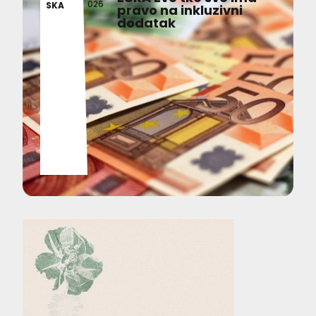
026
SKA
pravo na inkluzivni
dodatak