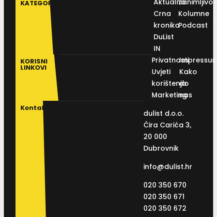
Aktualno
Zanimljivos
KATEGORIJE
Crna
Kolumne
kronika
Podcast
DuList
IN
Privatnosti
Impressu
KORISNI
LINKOVI
Uvjeti
Kako
korištenja
do
Marketing
nas
Kontakt
dulist d.o.o.
Ćira Carića 3,
20 000
Dubrovnik
info@dulist.hr
020 350 670
020 350 671
020 350 672