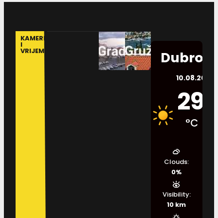
KAMERE
I
VRIJEME
Dubrovn
10.08.2026.
29
°C
Clouds:
0%
Visibility:
10 km