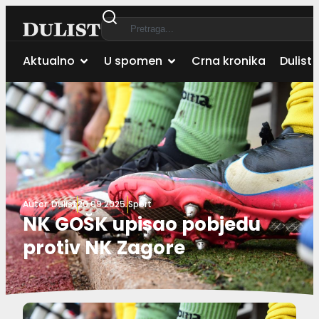
Aktualno
U spomen
Crna kronika
Dulist 
Autor:
Dulist
20.09.2025.
Sport
NK GOŠK upisao pobjedu
protiv NK Zagore