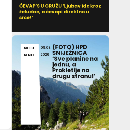
ĆEVAP’S U GRUŽU ‘Ljubav ide kroz
Vitami
želudac, a ćevapi direktno u
uzim
srce!’
(FOTO) HPD
09.08.
AKTU
AKT
SNIJEŽNICA
2026
ALNO
ALN
‘Sve planine na
jednu, a
Prokletije na
drugu stranu!’