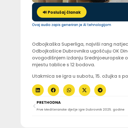
🔊 Poslušaj članak
Ovaj audio zapis generiran je AI tehnologijom
Odbojkaška Superliga, najviši rang natjeca
Odbojkašice Dubrovnika ugošćuju OK Dina
ovogodišnjem izdanju Srednjoeuropske o
mjestu tablice s 12 bodova.
Utakmica se igra u subotu, 15. ožujka s p
PRETHODNA
Prve Mediteranske dječje igre Dubrovnik 2025. godine