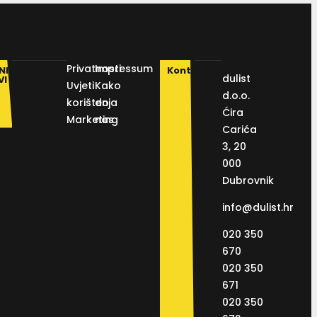
Privatnosti
Impressum
NI
Kontakt
dulist
VI
Uvjeti
Kako
d.o.o.
korištenja
do
Ćira
Marketing
nas
Carića
3, 20
000
Dubrovnik
info@dulist.hr
020 350
670
020 350
671
020 350