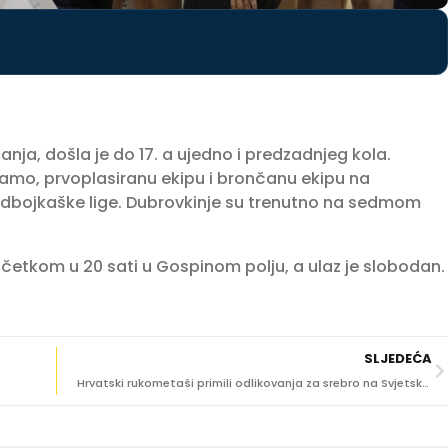
nja, došla je do 17. a ujedno i predzadnjeg kola.
mo, prvoplasiranu ekipu i brončanu ekipu na
dbojkaške lige. Dubrovkinje su trenutno na sedmom
očetkom u 20 sati u Gospinom polju, a ulaz je slobodan.
SLJEDEĆA
Hrvatski rukometaši primili odlikovanja za srebro na Svjetskom prvenstvu