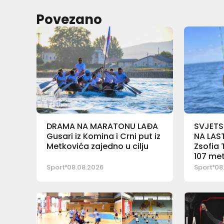
Povezano
DRAMA NA MARATONU LAĐA
SVJETS
Gusari iz Komina i Crni put iz
NA LAS
Metkovića zajedno u cilju
Zsofia 
107 me
Sport
08.08.2026
Sport
08