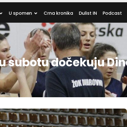
U spomen
Crna kronika
Dulist IN
Podcast
 u subotu dočekuju Di