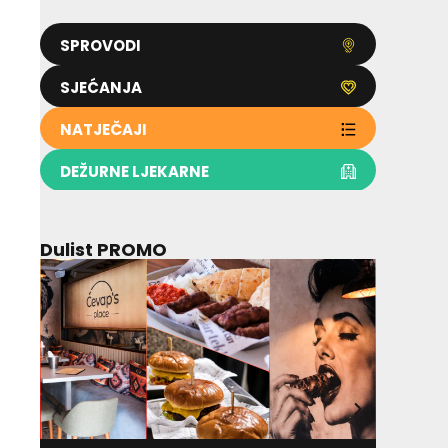
SPROVODI
SJEĆANJA
NATJEČAJI
DEŽURNE LJEKARNE
Dulist PROMO