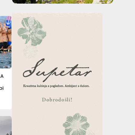
LA
N
bi