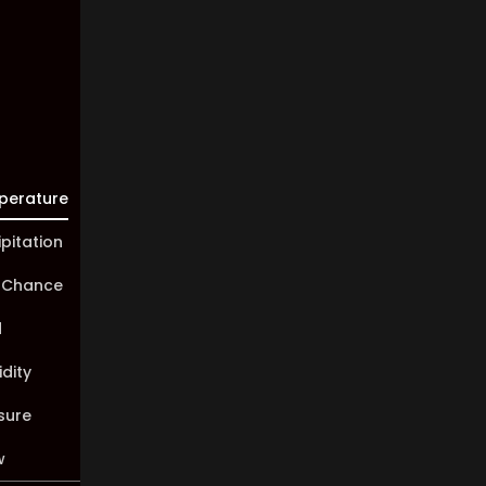
10 km
Sunrise:
05:47
Sunset:
19:58
perature
ipitation
 Chance
d
dity
sure
w