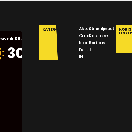
Aktualno
Zanimljivosti
KATEGORIJE
KORIS
LINKO
Crna
Kolumne
09.08.2026.
rovnik
kronika
Podcast
Humidity:
30
°C
DuList
50 %
IN
Pressure:
1015 mb
Wind:
17
Km/h
Clouds:
0%
Visibility: