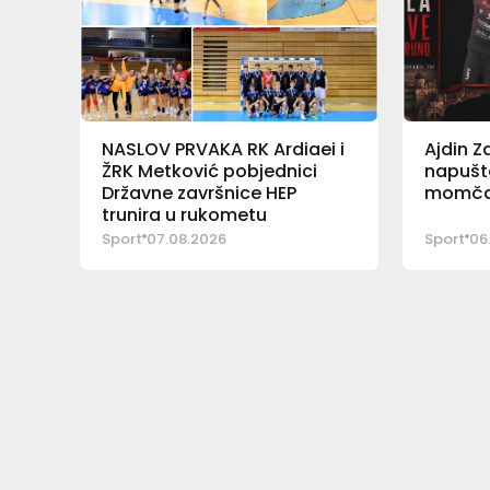
NASLOV PRVAKA RK Ardiaei i
Ajdin Z
ŽRK Metković pobjednici
napušt
Državne završnice HEP
momčad
trunira u rukometu
Sport
07.08.2026
Sport
06