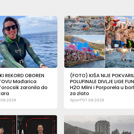
KI REKORD OBOREN
(FOTO) KIŠA NIJE POKVARI
TOVU Mađarica
POLUFINALE DIVLJE LIGE FU
Torocsik zaronila do
H2O Mlini i Porporela u bor
tara
za zlato
.08.2026
Sport
07.08.2026