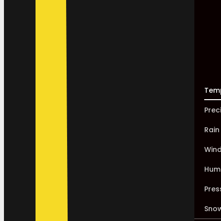
Tem
Prec
Rain
Win
Humi
Pres
Sno