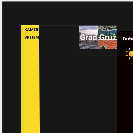
KAMERE
I
VRIJEME
Dub