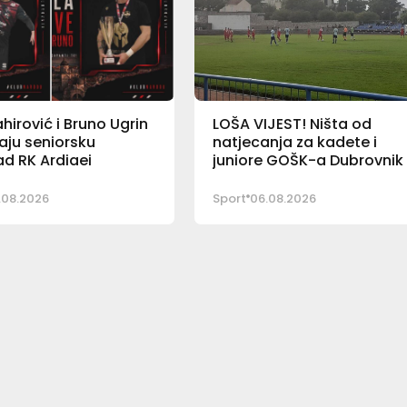
ahirović i Bruno Ugrin
LOŠA VIJEST! Ništa od
aju seniorsku
natjecanja za kadete i
 RK Ardiaei
juniore GOŠK-a Dubrovnik
.08.2026
Sport
06.08.2026