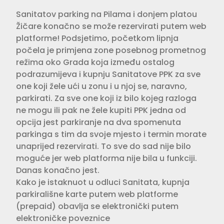
Sanitatov parking na Pilama i donjem platou
Žičare konačno se može rezervirati putem web
platforme! Podsjetimo, početkom lipnja
počela je primjena zone posebnog prometnog
režima oko Grada koja između ostalog
podrazumijeva i kupnju Sanitatove PPK za sve
one koji žele ući u zonu i u njoj se, naravno,
parkirati. Za sve one koji iz bilo kojeg razloga
ne mogu ili pak ne žele kupiti PPK jedna od
opcija jest parkiranje na dva spomenuta
parkinga s tim da svoje mjesto i termin morate
unaprijed rezervirati. To sve do sad nije bilo
moguće jer web platforma nije bila u funkciji.
Danas konačno jest.
Kako je istaknuot u odluci Sanitata, kupnja
parkirališne karte putem web platforme
(prepaid) obavlja se elektronički putem
elektroničke poveznice