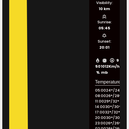
Visibility:
10 km
Sunrise:
05:45
Sunset:
20:01
9
50
1012
Km/h
%
mb
05:00
24
°
/
24
°
08:00
26
°
/
28
°
11:00
29
°
/
32
°
14:00
30
°
/
30
°
17:00
32
°
/
32
°
20:00
30
°
/
30
°
23:00
26
°
/
26
°
02:00
26
°
/
26
°