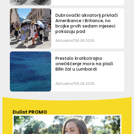
Dubrovački akvatorij privlači
Amerikance i Britance, no
brojke prvih sedam mjeseci
pokazuju pad
Aktualno
06.08.2026
Prestalo kratkotrajno
onečišćenje mora na plaži
Bilin žal u Lumbardi
Aktualno
06.08.2026
Dulist PROMO