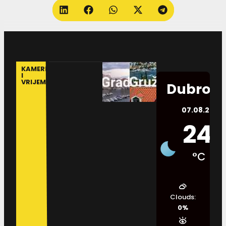
KAMERE
I
VRIJEME
Dubrovn
07.08.2026.
24
°C
Clouds:
0%