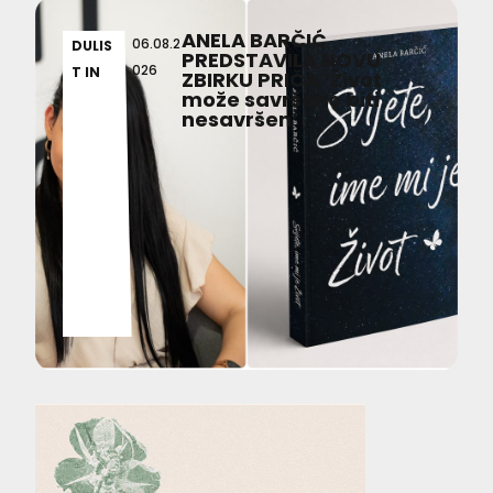
ANELA BARČIĆ
06.08.2
DULIS
PREDSTAVILA NOVU
026
T IN
ZBIRKU PRIČA ‘Život
može savršeno biti
nesavršen’