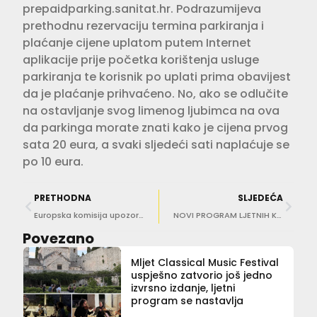
prepaidparking.sanitat.hr. Podrazumijeva
prethodnu rezervaciju termina parkiranja i
plaćanje cijene uplatom putem Internet
aplikacije prije početka korištenja usluge
parkiranja te korisnik po uplati prima obavijest
da je plaćanje prihvaćeno. No, ako se odlučite
na ostavljanje svog limenog ljubimca na ova
da parkinga morate znati kako je cijena prvog
sata 20 eura, a svaki sljedeći sati naplaćuje se
po 10 eura.
PRETHODNA
SLJEDEĆA
Europska komisija upozorila da smanjimo broj neriješenih sporova i rasteretimo USKOK
NOVI PROGRAM LJETNIH KINA Stigli su dugoočekivani Štrumpfovi
Povezano
Mljet Classical Music Festival
uspješno zatvorio još jedno
izvrsno izdanje, ljetni
program se nastavlja