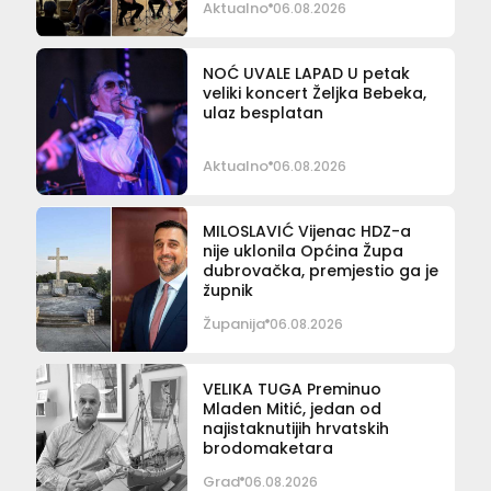
Aktualno
06.08.2026
NOĆ UVALE LAPAD U petak
veliki koncert Željka Bebeka,
ulaz besplatan
Aktualno
06.08.2026
MILOSLAVIĆ Vijenac HDZ-a
nije uklonila Općina Župa
dubrovačka, premjestio ga je
župnik
Županija
06.08.2026
VELIKA TUGA Preminuo
Mladen Mitić, jedan od
najistaknutijih hrvatskih
brodomaketara
Grad
06.08.2026