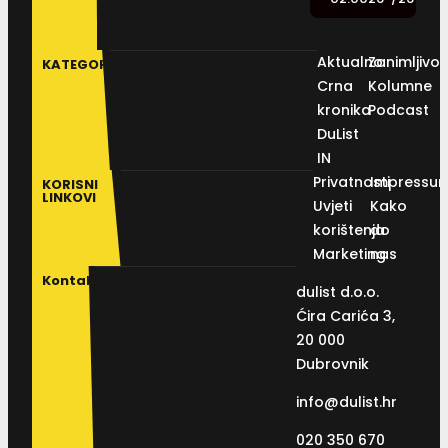
Aktualno
Zanimljivos
KATEGORIJE
Crna
Kolumne
kronika
Podcast
DuList
IN
Privatnosti
Impressu
KORISNI
LINKOVI
Uvjeti
Kako
korištenja
do
Marketing
nas
Kontakt
dulist d.o.o.
Ćira Carića 3,
20 000
Dubrovnik
info@dulist.hr
020 350 670