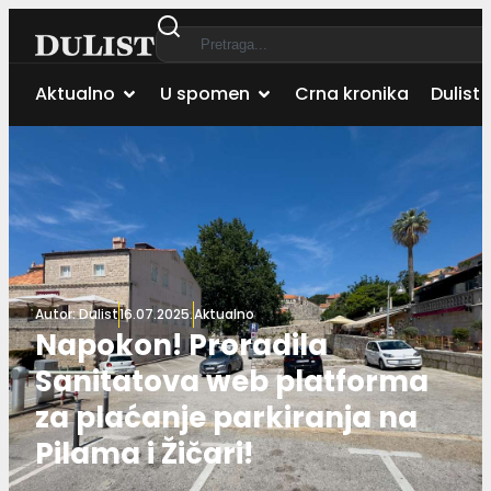
Aktualno
U spomen
Crna kronika
Dulist 
Autor:
Dulist
16.07.2025.
Aktualno
Napokon! Proradila
Sanitatova web platforma
za plaćanje parkiranja na
Pilama i Žičari!