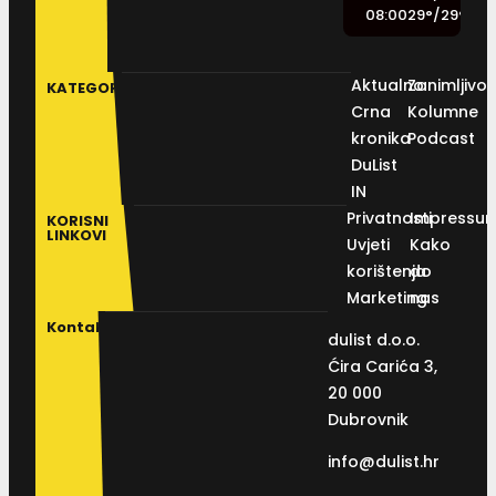
08:00
29
°
/
29
°
Aktualno
Zanimljivos
KATEGORIJE
Crna
Kolumne
kronika
Podcast
DuList
IN
Privatnosti
Impressu
KORISNI
LINKOVI
Uvjeti
Kako
korištenja
do
Marketing
nas
Kontakt
dulist d.o.o.
Ćira Carića 3,
20 000
Dubrovnik
info@dulist.hr