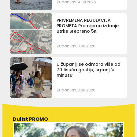
Županija
04.08.2026
PRIVREMENA REGULACIJA
PROMETA Premijerno izdanje
utrke Srebreno 5K
Županija
03.08.2026
U županiji se odmara više od
70 tisuća gostiju, srpanj ‘u
minusu’
Županija
03.08.2026
Dulist PROMO