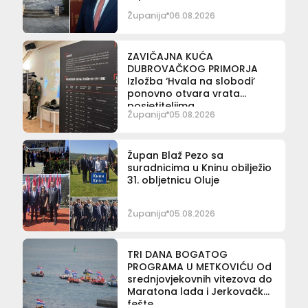
Županija
06.08.2026
ZAVIČAJNA KUĆA
DUBROVAČKOG PRIMORJA
Izložba ‘Hvala na slobodi’
ponovno otvara vrata
posjetiteljima
Županija
05.08.2026
Župan Blaž Pezo sa
suradnicima u Kninu obilježio
31. obljetnicu Oluje
Županija
05.08.2026
TRI DANA BOGATOG
PROGRAMA U METKOVIĆU Od
srednjovjekovnih vitezova do
Maratona lađa i Jerkovačke
fešte