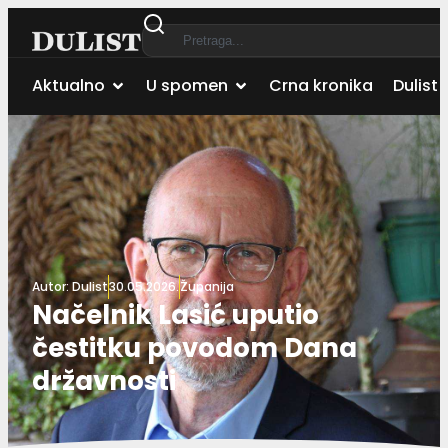
Aktualno
U spomen
Crna kronika
Dulist 
Autor:
Dulist
30.05.2026.
Županija
Načelnik Lasić uputio
čestitku povodom Dana
državnosti