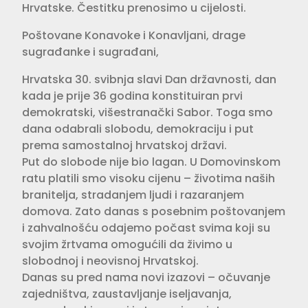
Hrvatske. Čestitku prenosimo u cijelosti.
Poštovane Konavoke i Konavljani, drage
sugrađanke i sugrađani,
Hrvatska 30. svibnja slavi Dan državnosti, dan
kada je prije 36 godina konstituiran prvi
demokratski, višestranački Sabor. Toga smo
dana odabrali slobodu, demokraciju i put
prema samostalnoj hrvatskoj državi.
Put do slobode nije bio lagan. U Domovinskom
ratu platili smo visoku cijenu – životima naših
branitelja, stradanjem ljudi i razaranjem
domova. Zato danas s posebnim poštovanjem
i zahvalnošću odajemo počast svima koji su
svojim žrtvama omogućili da živimo u
slobodnoj i neovisnoj Hrvatskoj.
Danas su pred nama novi izazovi – očuvanje
zajedništva, zaustavljanje iseljavanja,