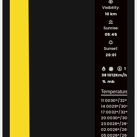
Visibility:
10 km
Sunrise:
05:45
Sunset:
20:01
1
38
1012
Km/h
%
mb
11:00
30
°
/
32
°
14:00
29
°
/
30
°
17:00
32
°
/
32
°
20:00
30
°
/
30
°
23:00
26
°
/
26
°
02:00
26
°
/
26
°
05:00
26
°
/
26
°