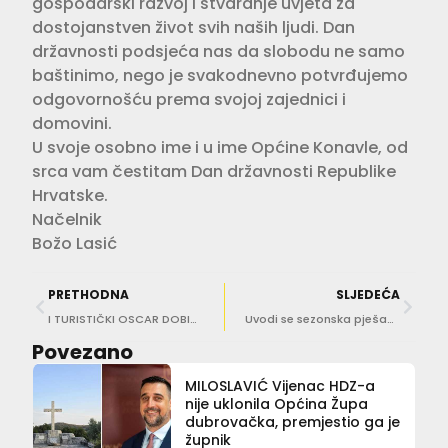
gospodarski razvoj i stvaranje uvjeta za
dostojanstven život svih naših ljudi. Dan
državnosti podsjeća nas da slobodu ne samo
baštinimo, nego je svakodnevno potvrđujemo
odgovornošću prema svojoj zajednici i
domovini.
U svoje osobno ime i u ime Općine Konavle, od
srca vam čestitam Dan državnosti Republike
Hrvatske.
Načelnik
Božo Lasić
PRETHODNA
SLJEDEĆA
I TURISTIČKI OSCAR DOBIVA… Konavle i Cavtat dobitnici prestižne ‘Zlatne jabuke’
Uvodi se sezonska pješačka zona u Srebrenom i jača komunalni nadzor
Povezano
MILOSLAVIĆ Vijenac HDZ-a
nije uklonila Općina Župa
dubrovačka, premjestio ga je
župnik