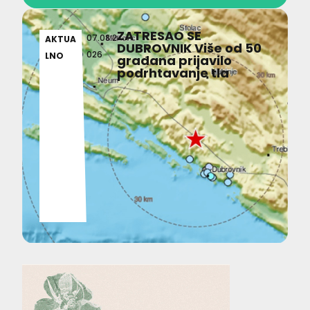
ZATRESAO SE
07.08.2
AKTUA
DUBROVNIK Više od 50
026
LNO
građana prijavilo
podrhtavanje tla