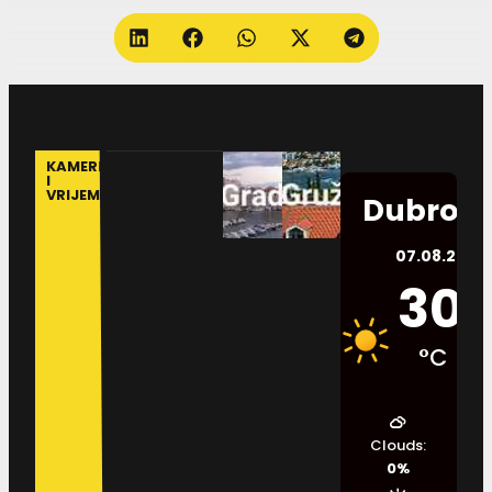
KAMERE
I
VRIJEME
Dubrovn
07.08.2026.
30
°C
Clouds:
0%