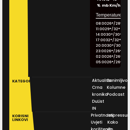
%
mb
Km/h
08:00
26
°
/
28
°
11:00
29
°
/
32
°
14:00
30
°
/
30
°
17:00
32
°
/
32
°
20:00
30
°
/
30
°
23:00
26
°
/
26
°
02:00
26
°
/
26
°
05:00
26
°
/
26
°
Aktualno
Zanimljivos
KATEGORIJE
Crna
Kolumne
kronika
Podcast
DuList
IN
Privatnosti
Impressu
KORISNI
LINKOVI
Uvjeti
Kako
korištenja
do