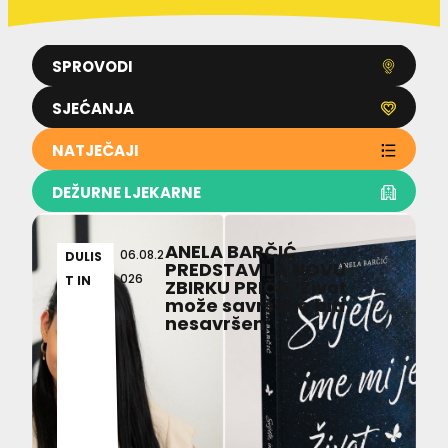
SPROVODI
SJEĆANJA
NATJEČAJI
DEŽURNE LJEKARNE
ANELA BARČIĆ
06.08.2
DULIS
PREDSTAVILA NOVU
026
T IN
ZBIRKU PRIČA ‘Život
može savršeno biti
nesavršen’