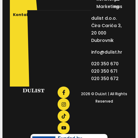
Marketing
nas
Kontakt
dulist d.o.o.
Ćira Carića 3,
20 000
Dubrovnik
info@dulist.hr
020 350 670
020 350 671
020 350 672
2026 © DuList | All Rights
Reserved