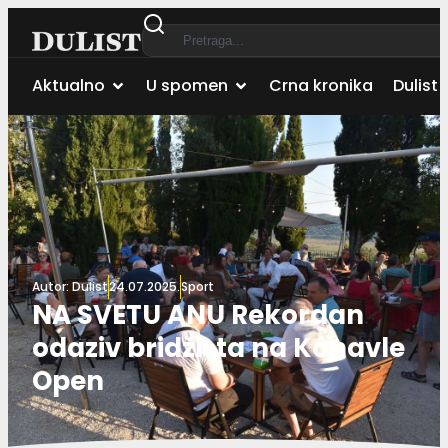
Aktualno
U spomen
Crna kronika
Dulist 
Autor:
Dulist
24.07.2025.
Sport
NA SVETU ANU Rekordan
odaziv bridžista na Konavle
Open