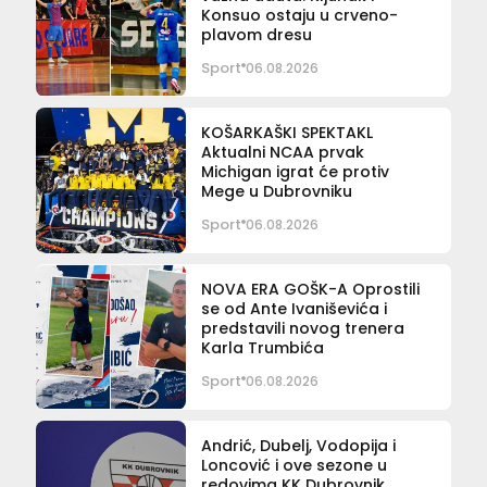
Konsuo ostaju u crveno-
plavom dresu
Sport
06.08.2026
KOŠARKAŠKI SPEKTAKL
Aktualni NCAA prvak
Michigan igrat će protiv
Mege u Dubrovniku
Sport
06.08.2026
NOVA ERA GOŠK-A Oprostili
se od Ante Ivaniševića i
predstavili novog trenera
Karla Trumbića
Sport
06.08.2026
Andrić, Dubelj, Vodopija i
Loncović i ove sezone u
redovima KK Dubrovnik