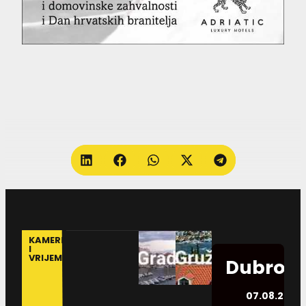
KAMERE
I
VRIJEME
Dubrovn
07.08.2026.