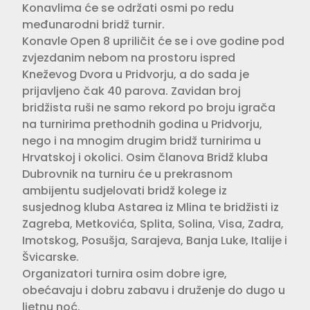
Konavlima će se održati osmi po redu
međunarodni bridž turnir.
Konavle Open 8 upriličit će se i ove godine pod
zvjezdanim nebom na prostoru ispred
Kneževog Dvora u Pridvorju, a do sada je
prijavljeno čak 40 parova. Zavidan broj
bridžista ruši ne samo rekord po broju igrača
na turnirima prethodnih godina u Pridvorju,
nego i na mnogim drugim bridž turnirima u
Hrvatskoj i okolici. Osim članova Bridž kluba
Dubrovnik na turniru će u prekrasnom
ambijentu sudjelovati bridž kolege iz
susjednog kluba Astarea iz Mlina te bridžisti iz
Zagreba, Metkovića, Splita, Solina, Visa, Zadra,
Imotskog, Posušja, Sarajeva, Banja Luke, Italije i
Švicarske.
Organizatori turnira osim dobre igre,
obećavaju i dobru zabavu i druženje do dugo u
ljetnu noć.