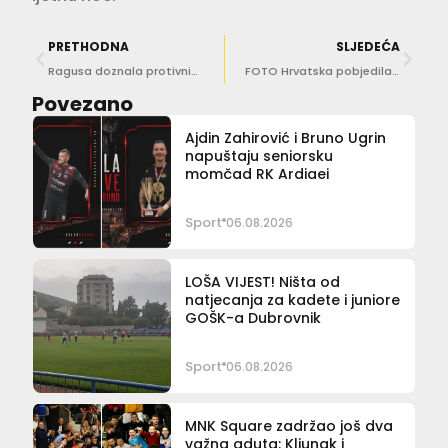
PRETHODNA
SLJEDEĆA
Ragusa doznala protivnike u Eurokupu!
FOTO Hrvatska pobjedila protiv Crne Gore i zauzela peto mjesto na SP-u u vaterpolu
Povezano
Ajdin Zahirović i Bruno Ugrin
napuštaju seniorsku
momčad RK Ardiaei
Sport
06.08.2026
LOŠA VIJEST! Ništa od
natjecanja za kadete i juniore
GOŠK-a Dubrovnik
Sport
06.08.2026
MNK Square zadržao još dva
važna aduta: Kljunak i