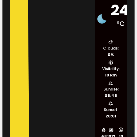
24
°C
Clouds:
0%
Visibility:
10 km
Sunrise:
05:45
Sunset:
20:01
48
1012
10