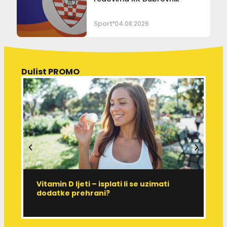
Sport
04.08.2026
Dulist PROMO
Vitamin D ljeti – isplati li se uzimati
I
dodatke prehrani?
J
p