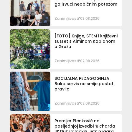
ga izvući neobičnim potezom
Zanimljivosti
03.08.2026
[FOTO] Knjige, STEM i književni
susret s Alminom Kaplanom
u Gružu
Zanimljivosti
02.08.2026
SOCIJALNA PEDAGOGINJA
Baka servis ne smije postati
pravilo
Zanimljivosti
02.08.2026
Premijer Plenković na
posljednjoj izvedbi ‘Richarda
III’ Dubrovačkih ljetnih igara