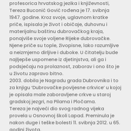
profesorica hrvatskog jezika i književnosti,
Tereza Buconić Gović rođena je 17. svibnja
1947. godine. Kroz svoje, uglavnom kratke
priče, ispisala je život i običaje, duhovnu i
materijalnu baštinu dubrovačkog kraja,
ponajviše svoje voljene Rijeke dubrovačke.
Njene priče su tople, živopisne, lako razumljive
a neizmjerno dirljive i duboke. U čitatelju bude
najljepše uspomene iz djetinjstva, ali ga i
podsjećaju na prolaznost, zaborav i ono što je
u životu zapravo bitno.
2003. dobila je Nagradu grada Dubrovnika i to
za knjigu ‘Dubrovačke povijesne crkvice’ u kojoj
je opisala male zaboravljene crkve u staroj
gradskoj jezgri, na Pilama i Pločama.
Tereza je najveći dio svog radnog vijeka
provela u Osnovnoj školi Lapad. Preminula je
nakon duge i teške bolesti 11. svibnja 2012. u 65.
godini života.