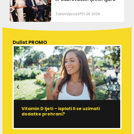
Zanimljivosti
01.08.2026
Dulist PROMO
Vitamin D ljeti – isplati li se uzimati
I
dodatke prehrani?
J
p