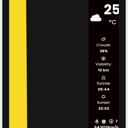
25
°C
Clouds:
38%
Visibility:
10 km
Sunrise:
05:44
Sunset:
20:02
7
54
1013
Km/h