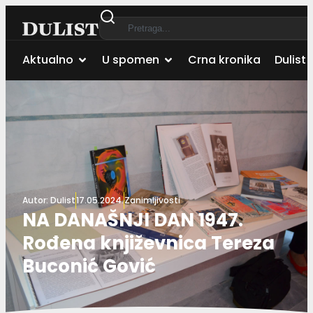
Aktualno
U spomen
Crna kronika
Dulist 
Autor:
Dulist
17.05.2024.
Zanimljivosti
NA DANAŠNJI DAN 1947.
Rođena književnica Tereza
Buconić Gović