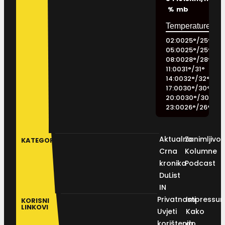
%
mb
02:00
25
°
/
25
°
05:00
25
°
/
25
°
08:00
28
°
/
28
°
11:00
31
°
/
31
°
14:00
32
°
/
32
°
17:00
30
°
/
30
°
20:00
30
°
/
30
°
23:00
26
°
/
26
°
Aktualno
Zanimljivos
KATEGORIJE
Crna
Kolumne
kronika
Podcast
DuList
IN
Privatnosti
Impressu
KORISNI
LINKOVI
Uvjeti
Kako
korištenja
do