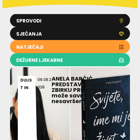
SPROVODI
SJEĆANJA
NATJEČAJI
DEŽURNE LJEKARNE
ANELA BARČIĆ
06.08.2
DULIS
PREDSTAVILA NOVU
026
T IN
ZBIRKU PRIČA ‘Život
može savršeno biti
nesavršen’