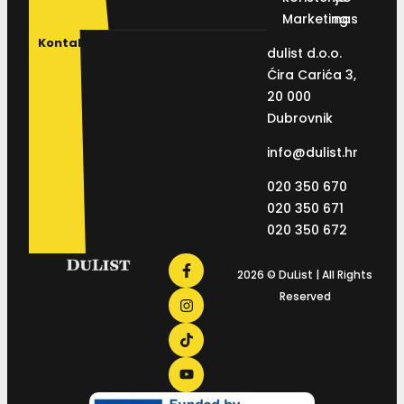
Marketing
nas
Kontakt
dulist d.o.o.
Ćira Carića 3,
20 000
Dubrovnik
info@dulist.hr
020 350 670
020 350 671
020 350 672
2026 © DuList | All Rights
Reserved