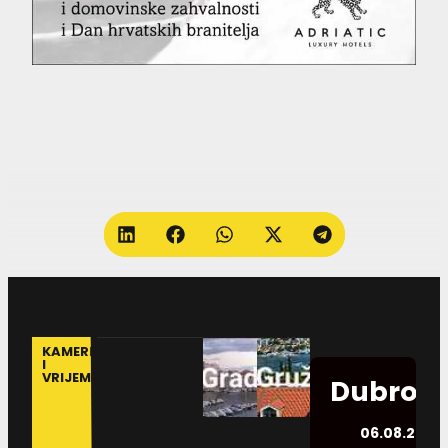
KAMERE
I
VRIJEME
Dubrovn
06.08.2026.