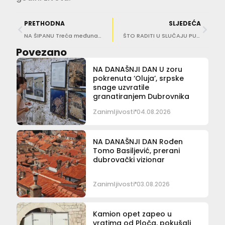
PRETHODNA
SLJEDEĆA
NA ŠIPANU Treća međunarodna radionica o očuvanju kulturne i prirodne baštine
ŠTO RADITI U SLUČAJU PUKNUĆA GUME U VOŽNJI? Odmjereno kočiti i ne raditi nagle pokrete
Povezano
NA DANAŠNJI DAN U zoru
pokrenuta ‘Oluja’, srpske
snage uzvratile
granatiranjem Dubrovnika
Zanimljivosti
04.08.2026
NA DANAŠNJI DAN Rođen
Tomo Basiljević, prerani
dubrovački vizionar
Zanimljivosti
03.08.2026
Kamion opet zapeo u
vratima od Ploča, pokušali