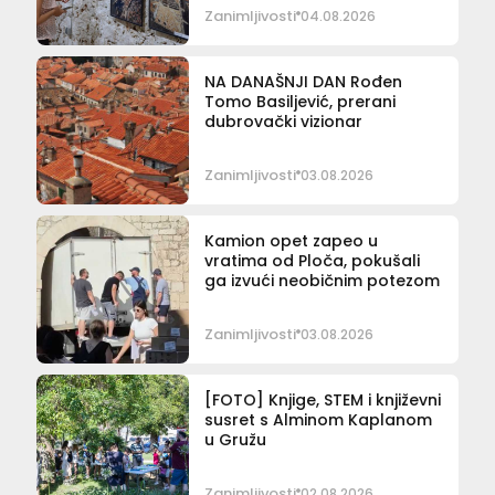
Zanimljivosti
04.08.2026
NA DANAŠNJI DAN Rođen
Tomo Basiljević, prerani
dubrovački vizionar
Zanimljivosti
03.08.2026
Kamion opet zapeo u
vratima od Ploča, pokušali
ga izvući neobičnim potezom
Zanimljivosti
03.08.2026
[FOTO] Knjige, STEM i književni
susret s Alminom Kaplanom
u Gružu
Zanimljivosti
02.08.2026