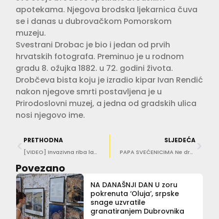
apotekama. Njegova brodska ljekarnica čuva
se i danas u dubrovačkom Pomorskom
muzeju.
Svestrani Drobac je bio i jedan od prvih
hrvatskih fotografa. Preminuo je u rodnom
gradu 8. ožujka 1882. u 72. godini života.
Drobčeva bista koju je izradio kipar Ivan Rendić
nakon njegove smrti postavljena je u
Prirodoslovni muzej, a jedna od gradskih ulica
nosi njegovo ime.
PRETHODNA
SLJEDEĆA
[VIDEO] Invazivna riba lav uočena u Parku prirode Lastovsko otočje!
PAPA SVEĆENICIMA Ne držite propovijedi duže od 8 minuta da vam ljudi ne zaspu!
Povezano
NA DANAŠNJI DAN U zoru
pokrenuta ‘Oluja’, srpske
snage uzvratile
granatiranjem Dubrovnika