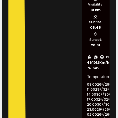
Visibility:
10 km
Sunrise:
05:45
Sunset:
20:01
12
46
1012
Km/h
%
mb
08:00
26
°
/
28
°
11:00
29
°
/
32
°
14:00
30
°
/
30
°
17:00
32
°
/
32
°
20:00
30
°
/
30
°
23:00
26
°
/
26
°
02:00
26
°
/
26
°