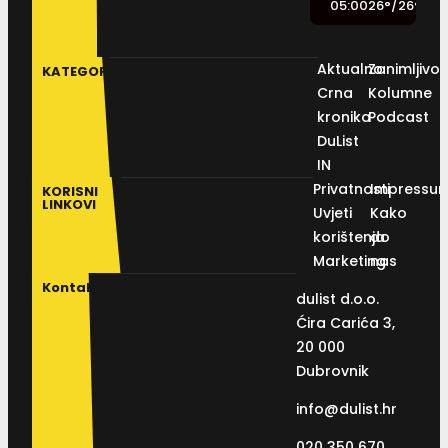
05:00
26
°
/
26
°
Aktualno
Zanimljivos
KATEGORIJE
Crna
Kolumne
kronika
Podcast
DuList
IN
Privatnosti
Impressu
KORISNI
LINKOVI
Uvjeti
Kako
korištenja
do
Marketing
nas
Kontakt
dulist d.o.o.
Ćira Carića 3,
20 000
Dubrovnik
info@dulist.hr
020 350 670