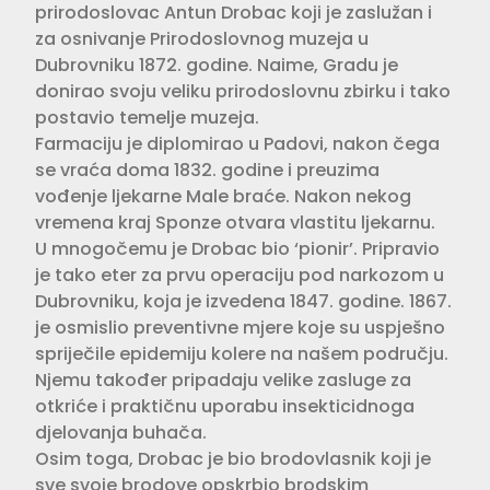
prirodoslovac Antun Drobac koji je zaslužan i
za osnivanje Prirodoslovnog muzeja u
Dubrovniku 1872. godine. Naime, Gradu je
donirao svoju veliku prirodoslovnu zbirku i tako
postavio temelje muzeja.
Farmaciju je diplomirao u Padovi, nakon čega
se vraća doma 1832. godine i preuzima
vođenje ljekarne Male braće. Nakon nekog
vremena kraj Sponze otvara vlastitu ljekarnu.
U mnogočemu je Drobac bio ‘pionir’. Pripravio
je tako eter za prvu operaciju pod narkozom u
Dubrovniku, koja je izvedena 1847. godine. 1867.
je osmislio preventivne mjere koje su uspješno
spriječile epidemiju kolere na našem području.
Njemu također pripadaju velike zasluge za
otkriće i praktičnu uporabu insekticidnoga
djelovanja buhača.
Osim toga, Drobac je bio brodovlasnik koji je
sve svoje brodove opskrbio brodskim