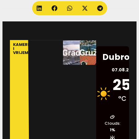
KAMERE
I
VRIJEME
Dubrovn
07.08.2026.
25
°C
Clouds:
1%