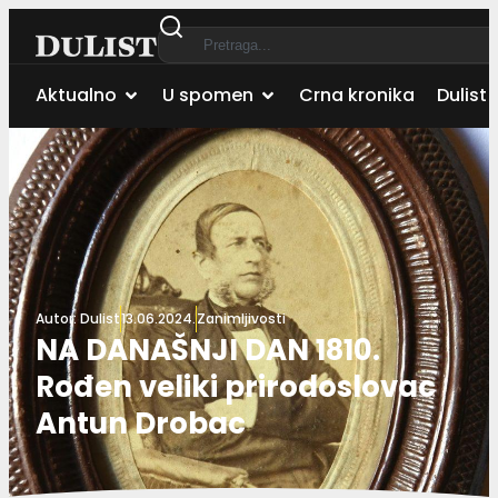
Aktualno
U spomen
Crna kronika
Dulist 
Autor:
Dulist
13.06.2024.
Zanimljivosti
NA DANAŠNJI DAN 1810.
Rođen veliki prirodoslovac
Antun Drobac