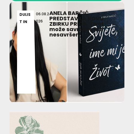
ANELA BARČIĆ
06.08.2
DULIS
PREDSTAVILA NOVU
026
T IN
ZBIRKU PRIČA ‘Život
može savršeno biti
nesavršen’