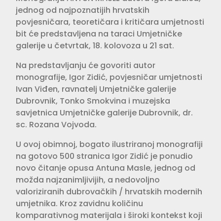
jednog od najpoznatijih hrvatskih
povjesničara, teoretičara i kritičara umjetnosti
bit će predstavljena na taraci Umjetničke
galerije u četvrtak, 18. kolovoza u 21 sat.
Na predstavljanju će govoriti autor
monografije, Igor Zidić, povjesničar umjetnosti
Ivan Viđen, ravnatelj Umjetničke galerije
Dubrovnik, Tonko Smokvina i muzejska
savjetnica Umjetničke galerije Dubrovnik, dr.
sc. Rozana Vojvoda.
U ovoj obimnoj, bogato ilustriranoj monografiji
na gotovo 500 stranica Igor Zidić je ponudio
novo čitanje opusa Antuna Masle, jednog od
možda najzanimljivijih, a nedovoljno
valoriziranih dubrovačkih / hrvatskih modernih
umjetnika. Kroz zavidnu količinu
komparativnog materijala i široki kontekst koji