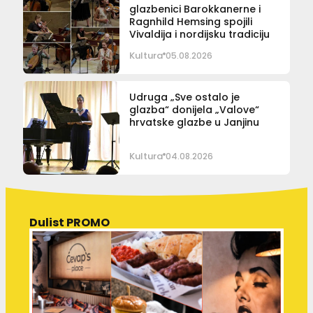
glazbenici Barokkanerne i
Ragnhild Hemsing spojili
Vivaldija i nordijsku tradiciju
Kultura
05.08.2026
Udruga „Sve ostalo je
glazba“ donijela „Valove“
hrvatske glazbe u Janjinu
Kultura
04.08.2026
Dulist PROMO