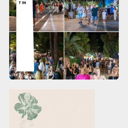
026
T IN