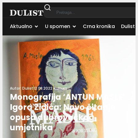
Aktualno
U spomen
Crna kronika
Dulist 
Autor:
Dulist
12.08.2022.
Kultura
Monografija ‘ANTUN MASLE’
Igora Zidića: Novo čitanje
opusa dubrovačkog
umjetnika