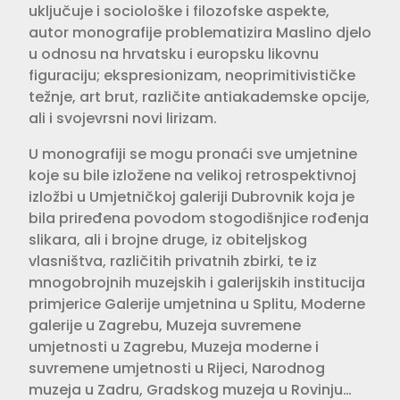
uključuje i sociološke i filozofske aspekte,
autor monografije problematizira Maslino djelo
u odnosu na hrvatsku i europsku likovnu
figuraciju; ekspresionizam, neoprimitivističke
težnje, art brut, različite antiakademske opcije,
ali i svojevrsni novi lirizam.
U monografiji se mogu pronaći sve umjetnine
koje su bile izložene na velikoj retrospektivnoj
izložbi u Umjetničkoj galeriji Dubrovnik koja je
bila priređena povodom stogodišnjice rođenja
slikara, ali i brojne druge, iz obiteljskog
vlasništva, različitih privatnih zbirki, te iz
mnogobrojnih muzejskih i galerijskih institucija
primjerice Galerije umjetnina u Splitu, Moderne
galerije u Zagrebu, Muzeja suvremene
umjetnosti u Zagrebu, Muzeja moderne i
suvremene umjetnosti u Rijeci, Narodnog
muzeja u Zadru, Gradskog muzeja u Rovinju…