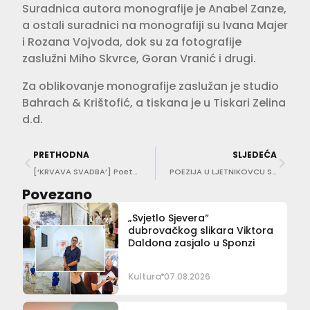
Suradnica autora monografije je Anabel Zanze,
a ostali suradnici na monografiji su Ivana Majer
i Rozana Vojvoda, dok su za fotografije
zaslužni Miho Skvrce, Goran Vranić i drugi.
Za oblikovanje monografije zaslužan je studio
Bahrach & Krištofić, a tiskana je u Tiskari Zelina
d.d.
PRETHODNA
SLJEDEĆA
[‘KRVAVA SVADBA’] Poetski stilizirani jezik Federica Garcíe Lorce prvi put na Igrama
POEZIJA U LJETNIKOVCU SORKOČEVIĆ Večer posvećena pjesniku Milanu Milišiću
Povezano
„Svjetlo Sjevera“
dubrovačkog slikara Viktora
Daldona zasjalo u Sponzi
Kultura
07.08.2026