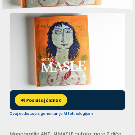
🔊 Poslušaj članak
Ovaj audio zapis generiran je AI tehnologijom
Monografija ANTUN MASLE autora Igora Zidića,