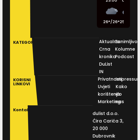
23:00
02:00
26
°
/
26
°
25
°
/
26
°
2
Aktualno
Zanimljivos
KATEGORIJE
Crna
Kolumne
kronika
Podcast
DuList
IN
Privatnosti
Impressu
KORISNI
LINKOVI
Uvjeti
Kako
korištenja
do
Marketing
nas
Kontakt
dulist d.o.o.
Ćira Carića 3,
20 000
Dubrovnik