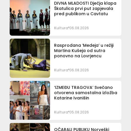
DIVNA MLADOSTI Dječja klapa
Škatulica prvi put zapjevala
pred publikom u Cavtatu
Kultura
06.08.2026
Rasprodana ‘Medeja’ u režiji
Martina Kušeja od sutra
ponovno na Lovrjencu
Kultura
06.08.2026
‘IZMEĐU TRAGOVA’ Svečano
otvorena samostalna izložba
Katarine Ivanišin
Kultura
05.08.2026
OČARALI PUBLIKU Norveški