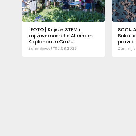
[FOTO] Knjige, STEM i
SOCIJA
književni susret s Alminom
Baka se
Kaplanom u Gružu
pravilo
Zanimljivosti
02.08.2026
Zanimljiv