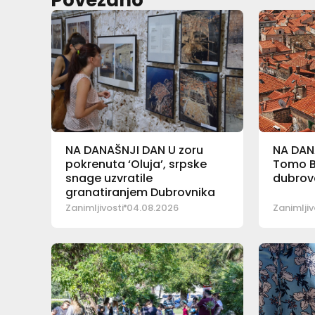
Povezano
NA DANAŠNJI DAN U zoru
NA DAN
pokrenuta ‘Oluja’, srpske
Tomo Ba
snage uzvratile
dubrova
granatiranjem Dubrovnika
Zanimljivosti
04.08.2026
Zanimljiv