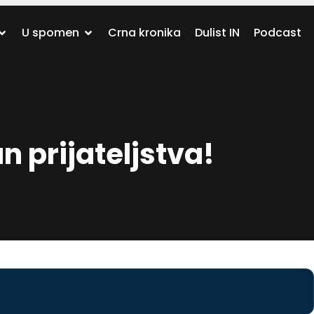
U spomen
Crna kronika
Dulist IN
Podcast
 prijateljstva!