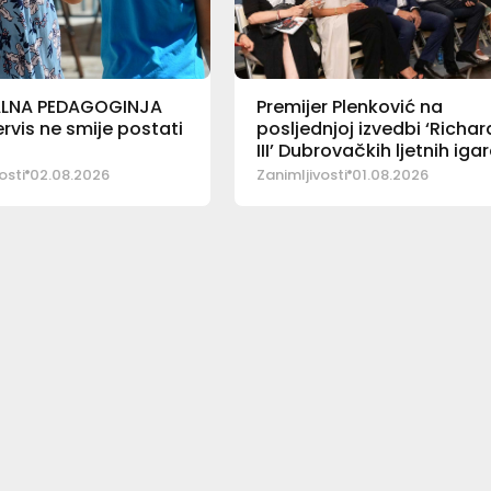
LNA PEDAGOGINJA
Premijer Plenković na
rvis ne smije postati
posljednjoj izvedbi ‘Richa
III’ Dubrovačkih ljetnih iga
osti
02.08.2026
Zanimljivosti
01.08.2026