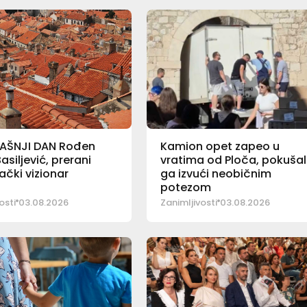
AŠNJI DAN Rođen
Kamion opet zapeo u
siljević, prerani
vratima od Ploča, pokušal
čki vizionar
ga izvući neobičnim
potezom
osti
03.08.2026
Zanimljivosti
03.08.2026