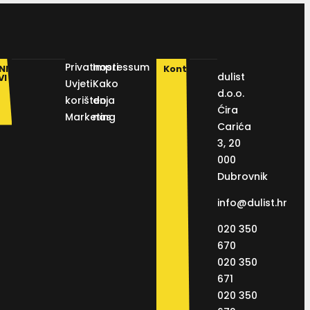
Privatnosti
Impressum
NI
Kontakt
dulist
VI
Uvjeti
Kako
d.o.o.
korištenja
do
Ćira
Marketing
nas
Carića
3, 20
000
Dubrovnik
info@dulist.hr
020 350
670
020 350
671
020 350