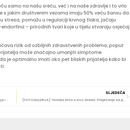
ču samo na našu sreću, već i na naše zdravlje i to vrlo
be s jakim društvenim vezama imaju 50% veću šansu da
zinu stresa, pomažu u regulaciji krvnog tlaka, jačaju
ndorfina – prirodnih tvari koje u tijelu stvaraju osjećaj
ćava rizik od ozbiljnih zdravstvenih problema, poput
prijatelja može značajno umanjiti simptome
 da je optimalno imati oko pet bliskih prijatelja kako bi
ti.
SLJEDEĆA
Uvodi se obveza mikročipiranja mačaka i zabrana uzgoja i držanja opasnih vrsta životinja
[FOTOGALERIJA] Teniska elita u srcu Grada: Prisjećanje na povijesni meč