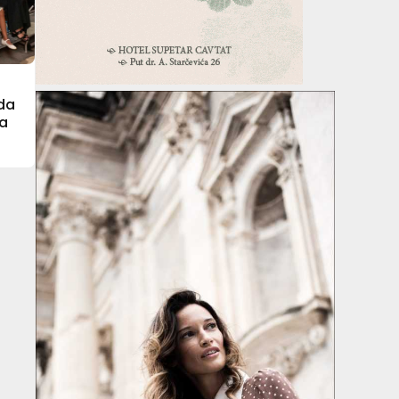
rda
ra