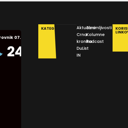
Aktualno
Zanimljivosti
KATEGORIJE
KORIS
LINKO
Crna
Kolumne
07.08.2026.
rovnik
kronika
Podcast
Humidity:
24
°C
DuList
50 %
IN
Pressure:
1012 mb
Wind:
9
Km/h
Clouds:
0%
Visibility: