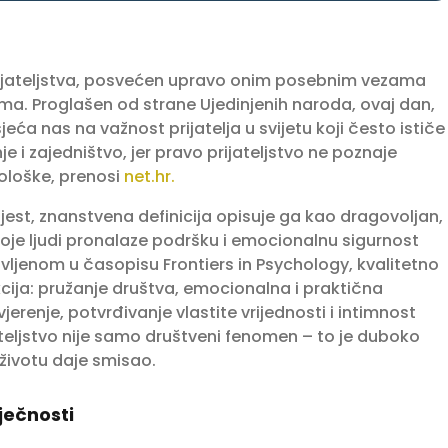
ijateljstva, posvećen upravo onim posebnim vezama
ima. Proglašen od strane Ujedinjenih naroda, ovaj dan,
jeća nas na važnost prijatelja u svijetu koji često ističe
nje i zajedništvo, jer pravo prijateljstvo ne poznaje
eološke, prenosi
net.hr.
o jest, znanstvena definicija opisuje ga kao dragovoljan,
je ljudi pronalaze podršku i emocionalnu sigurnost
vljenom u časopisu Frontiers in Psychology, kvalitetno
kcija: pružanje društva, emocionalna i praktična
erenje, potvrđivanje vlastite vrijednosti i intimnost
ateljstvo nije samo društveni fenomen – to je duboko
životu daje smisao.
vječnosti