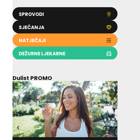
SPROVODI
SJEĆANJA
NATJEČAJI
DEŽURNE LJEKARNE
Dulist PROMO