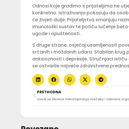
Odnosi koje gradimo s prijateljima ne utje
konkretno. Istraživanja pokazuju da oso
će živjeti dulje. Prijateljstva smanjuju ra
imunološki sustav te potiču lučenje beta-e
ugode i opuštenosti.
S druge strane, osjećaj usamljenosti pove
srčanih i moždanih udara. Stabilan krug 
anksioznosti i depresije. Stručnjaci ističu
se ostvarile najveće zdravstvene prednos
PRETHODNA