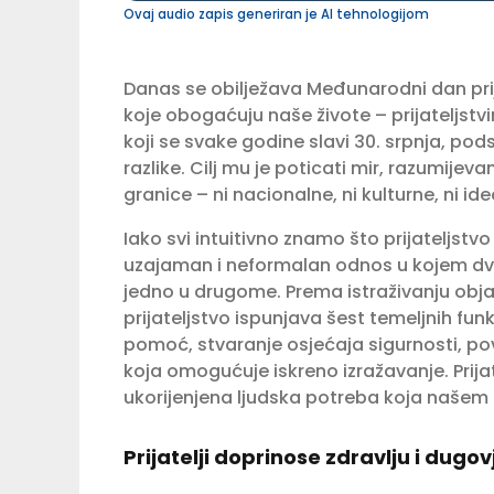
Ovaj audio zapis generiran je AI tehnologijom
Danas se obilježava Međunarodni dan pr
koje obogaćuju naše živote – prijateljstv
koji se svake godine slavi 30. srpnja, pods
razlike. Cilj mu je poticati mir, razumijeva
granice – ni nacionalne, ni kulturne, ni id
Iako svi intuitivno znamo što prijateljstv
uzajaman i neformalan odnos u kojem dvo
jedno u drugome. Prema istraživanju obja
prijateljstvo ispunjava šest temeljnih fun
pomoć, stvaranje osjećaja sigurnosti, povj
koja omogućuje iskreno izražavanje. Prij
ukorijenjena ljudska potreba koja našem 
Prijatelji doprinose zdravlju i dugo