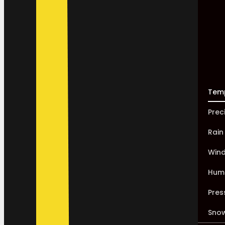
Tem
Prec
Rain
Win
Humi
Pres
Sno