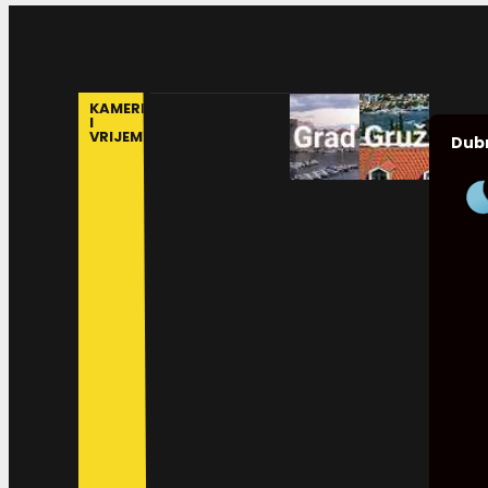
KAMERE
I
VRIJEME
Dub