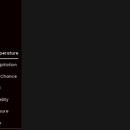
10 km
Sunrise:
05:45
Sunset:
20:01
perature
ipitation
 Chance
d
dity
sure
w