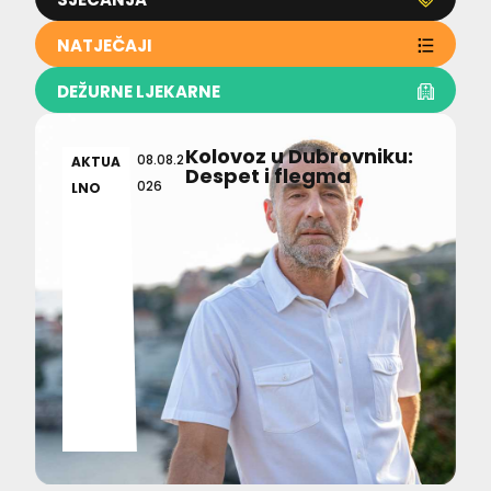
NATJEČAJI
DEŽURNE LJEKARNE
Kolovoz u Dubrovniku:
08.08.2
AKTUA
Despet i flegma
026
LNO