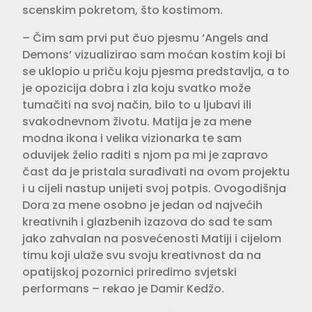
scenskim pokretom, što kostimom.
– Čim sam prvi put čuo pjesmu ‘Angels and
Demons’ vizualizirao sam moćan kostim koji bi
se uklopio u priču koju pjesma predstavlja, a to
je opozicija dobra i zla koju svatko može
tumačiti na svoj način, bilo to u ljubavi ili
svakodnevnom životu. Matija je za mene
modna ikona i velika vizionarka te sam
oduvijek želio raditi s njom pa mi je zapravo
čast da je pristala surađivati na ovom projektu
i u cijeli nastup unijeti svoj potpis. Ovogodišnja
Dora za mene osobno je jedan od najvećih
kreativnih i glazbenih izazova do sad te sam
jako zahvalan na posvećenosti Matiji i cijelom
timu koji ulaže svu svoju kreativnost da na
opatijskoj pozornici priredimo svjetski
performans – rekao je Damir Kedžo.