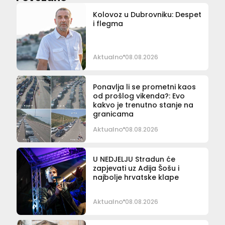
Kolovoz u Dubrovniku: Despet
i flegma
Aktualno
08.08.2026
Ponavlja li se prometni kaos
od prošlog vikenda?: Evo
kakvo je trenutno stanje na
granicama
Aktualno
08.08.2026
U NEDJELJU Stradun će
zapjevati uz Adija Šošu i
najbolje hrvatske klape
Aktualno
08.08.2026