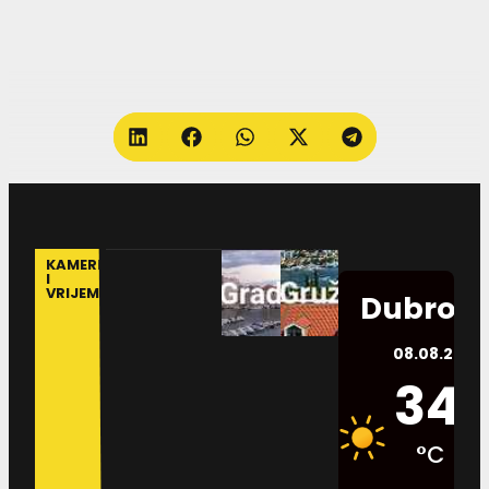
KAMERE
I
VRIJEME
Dubrovn
08.08.2026.
34
°C