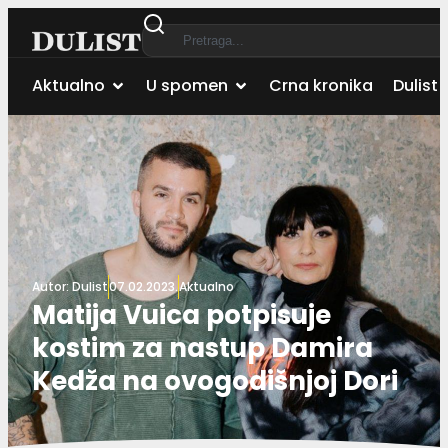
Aktualno
U spomen
Crna kronika
Dulist 
Autor:
Dulist
07.02.2023.
Aktualno
Matija Vuica potpisuje
kostim za nastup Damira
Kedža na ovogodišnjoj Dori