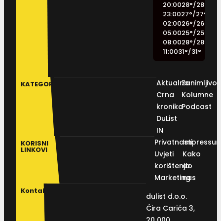
20:00
28
°
/
28
°
23:00
27
°
/
27
°
02:00
26
°
/
26
°
05:00
25
°
/
25
°
08:00
28
°
/
28
°
11:00
31
°
/
31
°
Aktualno
Zanimljivos
KATEGORIJE
Crna
Kolumne
kronika
Podcast
DuList
IN
Privatnosti
Impressu
KORISNI
LINKOVI
Uvjeti
Kako
korištenja
do
Marketing
nas
Kontakt
dulist d.o.o.
Ćira Carića 3,
20 000