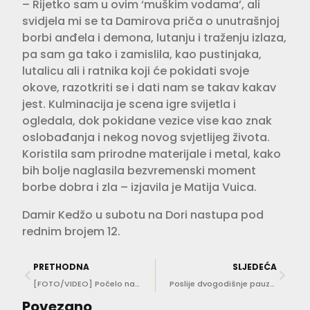
– Rijetko sam u ovim ‘muškim vodama’, ali
svidjela mi se ta Damirova priča o unutrašnjoj
borbi anđela i demona, lutanju i traženju izlaza,
pa sam ga tako i zamislila, kao pustinjaka,
lutalicu ali i ratnika koji će pokidati svoje
okove, razotkriti se i dati nam se takav kakav
jest. Kulminacija je scena igre svijetla i
ogledala, dok pokidane vezice vise kao znak
oslobađanja i nekog novog svjetlijeg života.
Koristila sam prirodne materijale i metal, kako
bih bolje naglasila bezvremenski moment
borbe dobra i zla – izjavila je Matija Vuica.
Damir Kedžo u subotu na Dori nastupa pod
rednim brojem 12.
PRETHODNA
SLJEDEĆA
[FOTO/VIDEO] Počelo najiščekivanije suđenje u Dubrovniku
Poslije dvogodišnje pauze održana Festa sv. Vlaha u Los Angelesu
Povezano