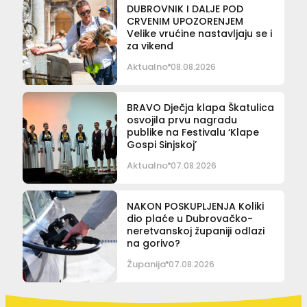
DUBROVNIK I DALJE POD
CRVENIM UPOZORENJEM
Velike vrućine nastavljaju se i
za vikend
Aktualno
08.08.2026
BRAVO Dječja klapa Škatulica
osvojila prvu nagradu
publike na Festivalu ‘Klape
Gospi Sinjskoj’
Aktualno
07.08.2026
NAKON POSKUPLJENJA Koliki
dio plaće u Dubrovačko-
neretvanskoj županiji odlazi
na gorivo?
Županija
07.08.2026