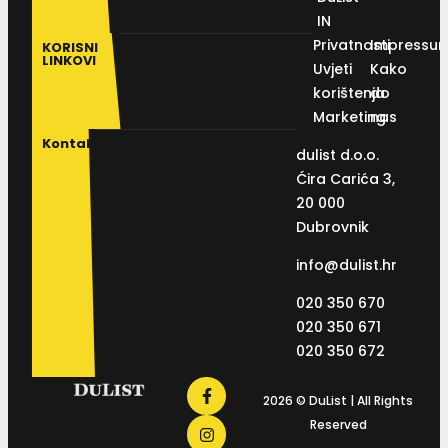
IN
Privatnosti
Impressu
KORISNI
LINKOVI
Uvjeti
Kako
korištenja
do
Marketing
nas
Kontakt
dulist d.o.o.
Ćira Carića 3,
20 000
Dubrovnik
info@dulist.hr
020 350 670
020 350 671
020 350 672
2026 © DuList | All Rights
Reserved