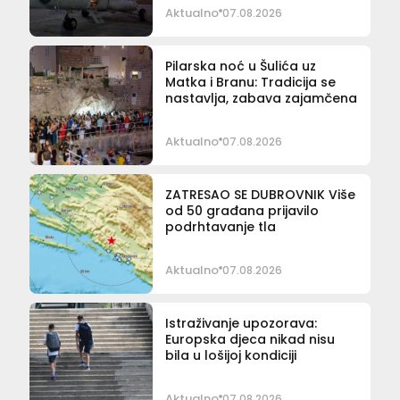
Aktualno
07.08.2026
Pilarska noć u Šulića uz
Matka i Branu: Tradicija se
nastavlja, zabava zajamčena
Aktualno
07.08.2026
ZATRESAO SE DUBROVNIK Više
od 50 građana prijavilo
podrhtavanje tla
Aktualno
07.08.2026
Istraživanje upozorava:
Europska djeca nikad nisu
bila u lošijoj kondiciji
Aktualno
07.08.2026