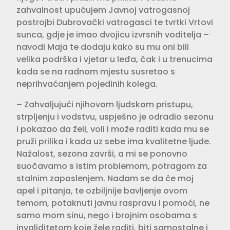
zahvalnost upućujem Javnoj vatrogasnoj
postrojbi Dubrovački vatrogasci te tvrtki Vrtovi
sunca, gdje je imao dvojicu izvrsnih voditelja –
navodi Maja te dodaju kako su mu oni bili
velika podrška i vjetar u leđa, čak i u trenucima
kada se na radnom mjestu susretao s
neprihvaćanjem pojedinih kolega.
– Zahvaljujući njihovom ljudskom pristupu,
strpljenju i vodstvu, uspješno je odradio sezonu
i pokazao da želi, voli i može raditi kada mu se
pruži prilika i kada uz sebe ima kvalitetne ljude.
Nažalost, sezona završi, a mi se ponovno
suočavamo s istim problemom, potragom za
stalnim zaposlenjem. Nadam se da će moj
apel i pitanja, te ozbiljnije bavljenje ovom
temom, potaknuti javnu raspravu i pomoći, ne
samo mom sinu, nego i brojnim osobama s
invaliditetom koje žele raditi, biti samostalne i