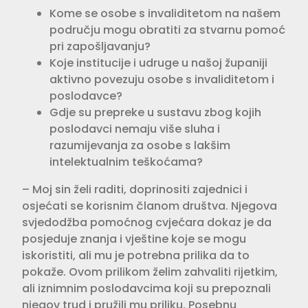
Kome se osobe s invaliditetom na našem
području mogu obratiti za stvarnu pomoć
pri zapošljavanju?
Koje institucije i udruge u našoj županiji
aktivno povezuju osobe s invaliditetom i
poslodavce?
Gdje su prepreke u sustavu zbog kojih
poslodavci nemaju više sluha i
razumijevanja za osobe s lakšim
intelektualnim teškoćama?
– Moj sin želi raditi, doprinositi zajednici i
osjećati se korisnim članom društva. Njegova
svjedodžba pomoćnog cvjećara dokaz je da
posjeduje znanja i vještine koje se mogu
iskoristiti, ali mu je potrebna prilika da to
pokaže. Ovom prilikom želim zahvaliti rijetkim,
ali iznimnim poslodavcima koji su prepoznali
njegov trud i pružili mu priliku. Posebnu