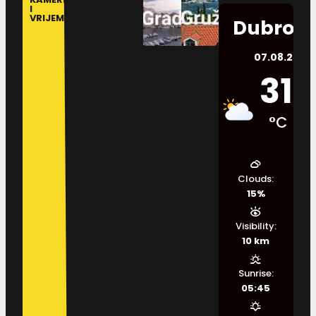
I
VRIJEME
Dubrovn
07.08.2026.
31
°C
Clouds:
15%
Visibility:
10 km
Sunrise:
05:45