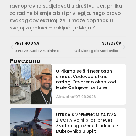
ravnopravno sudjelovati u društvu. Jer, prilika
za rad ne bi smjela biti privilegija, nego pravo
svakog čovjeka koji želi i može doprinositi
svojoj zajednici – zaključuje Maja K.
PRETHODNA
SLJEDEĆA
U PETAK Audiovizualnim događajem ispred Sponze najavljuje se ovogodišnji Lumiart
Od Slanog do Metkovića: sedam prijelaza prema BiH otvoreno 24 sata dnevno
Povezano
U Pilama se širi nesnosan
smrad, Vodovod otkrio
razlog: Otvoreno okno kod
Male Onfrijeve fontane
Aktualno
07.08.2026
UTRKA S VREMENOM ZA DVA
ŽIVOTA Vojni piloti prevezli
životno ugroženu trudnicu iz
Dubrovnika u Split