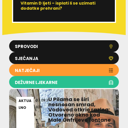
Vitamin D ljeti – isplati li se uzimati
I
dodatke prehrani?
J
p
SPROVODI
SJEĆANJA
NATJEČAJI
DEŽURNE LJEKARNE
U Pilama se širi
07.08.2
AKTUA
nesnosan smrad,
026
LNO
Vodovod otkrio razlog:
Otvoreno okno kod
Male Onfrijeve fontane