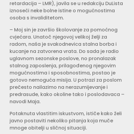
retardacija – LMR), javila se u redakciju DuLista
iznoseći neke bolne istine o mogućnostima
osoba s invaliditetom.
– Moj sin je završio školovanje za pomoćnog
cvjećara. Unatoč njegovoj velikoj želji za
radom, naša je svakodnevica stalna borba i
kucanje na zatvorena vrata. Do sada je radio
uglavnom sezonske poslove, no pronalazak
stalnog zaposlenja, prilagođenog njegovim
mogućnostima i sposobnostima, postao je
gotovo nemoguća misija. U potrazi za poslom
prečesto nailazimo na nerazumijevanje i
predrasude, kako okoline tako i poslodavaca –
navodi Maja.
Potaknuta vlastitim iskustvom, ističe kako želi
javno postaviti nekoliko pitanja koja muče
mnoge obitelji u sličnoj situaciji.