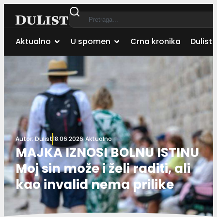
Aktualno
U spomen
Crna kronika
Dulist 
Autor:
Dulist
18.06.2026.
Aktualno
MAJKA IZNOSI BOLNU ISTINU
Moj sin može i želi raditi, ali
kao invalid nema prilike