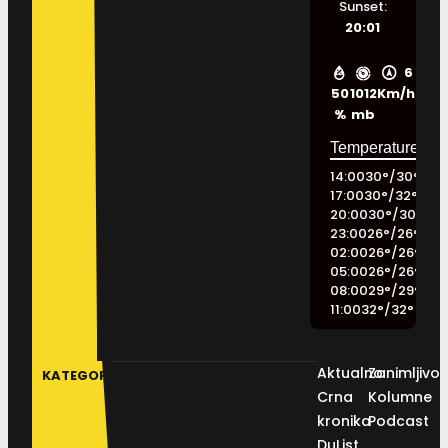
Sunset:
20:01
6
50
1012
Km/h
%
mb
14:00
30
°
/
30
°
17:00
30
°
/
32
°
20:00
30
°
/
30
°
23:00
26
°
/
26
°
02:00
26
°
/
26
°
05:00
26
°
/
26
°
08:00
29
°
/
29
°
11:00
32
°
/
32
°
Aktualno
Zanimljivos
KATEGORIJE
Crna
Kolumne
kronika
Podcast
DuList