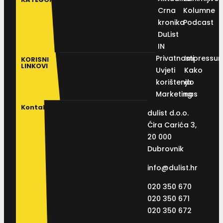
Crna
Kolumne
kronika
Podcast
DuList
IN
Privatnosti
Impressu
KORISNI
LINKOVI
Uvjeti
Kako
korištenja
do
Marketing
nas
Kontakt
dulist d.o.o.
Ćira Carića 3,
20 000
Dubrovnik
info@dulist.hr
020 350 670
020 350 671
020 350 672