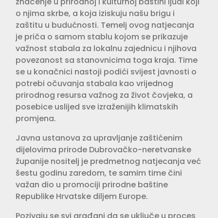
značenje u prirodnoj i kulturnoj baštini ljudi koji
o njima skrbe, a koja iziskuju našu brigu i
zaštitu u budućnosti. Temelj ovog natjecanja
je priča o samom stablu kojom se prikazuje
važnost stabala za lokalnu zajednicu i njihova
povezanost sa stanovnicima toga kraja. Time
se u konačnici nastoji podići svijest javnosti o
potrebi očuvanja stabala kao vrijednog
prirodnog resursa važnog za život čovjeka, a
posebice uslijed sve izraženijih klimatskih
promjena.
Javna ustanova za upravljanje zaštićenim
dijelovima prirode Dubrovačko-neretvanske
županije nositelj je predmetnog natjecanja već
šestu godinu zaredom, te samim time čini
važan dio u promociji prirodne baštine
Republike Hrvatske diljem Europe.
Pozivaju se svi građani da se uključe u proces