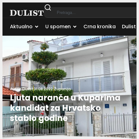
Aktualno
U spomen
Crna kronika
Dulist 
Autor:
Dulist
31.08.2022.
Županija
Ljuta naranča u Kuparima
kandidat za Hrvatsko
stablo godine