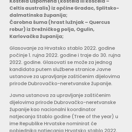
Kostela uspomena (kostela ili košćela –
Celtis australis) iz općine Gradac, Splitsko-
dalmatinska županija;
Čarobna šuma (hrast lužnjak – Quercus
robur) iz Drežničkog polja, Ogulin,
Karlovačka županija;
Glasovanje za Hrvatsko stablo 2022. godine
počinje 1. rujna 2022. godine i traje do 30. rujna
2022. godine. Glasovati se može za jednog
kandidata putem službene stranice Javne
ustanove za upravljanje zaštićenim dijelovima
prirode Dubrovačko-neretvanske županije.
Javna ustanova za upravljanje zaštićenim
dijelovima prirode Dubrovačko-neretvanske
županije kao nacionalni koordinator
natjecanja Stablo godine (Tree of the year) u
ime Republike Hrvatske nominirat će
pobjednika natjecanja Hrvatsko stablo 2022.