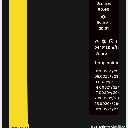
Sunrise:
05:45
Sunset:
20:01
7
54
1012
Km/h
%
mb
05:00
25
°
/
25
°
08:00
27
°
/
28
°
11:00
31
°
/
31
°
14:00
32
°
/
32
°
17:00
30
°
/
30
°
20:00
30
°
/
30
°
23:00
26
°
/
26
°
02:00
27
°
/
27
°
Aktualno
Zanimljivos
KATEGORIJE