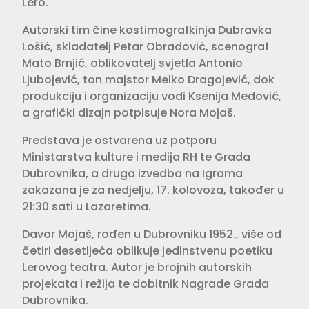
Lero.
Autorski tim čine kostimografkinja Dubravka
Lošić, skladatelj Petar Obradović, scenograf
Mato Brnjić, oblikovatelj svjetla Antonio
Ljubojević, ton majstor Melko Dragojević, dok
produkciju i organizaciju vodi Ksenija Medović,
a grafički dizajn potpisuje Nora Mojaš.
Predstava je ostvarena uz potporu
Ministarstva kulture i medija RH te Grada
Dubrovnika, a druga izvedba na Igrama
zakazana je za nedjelju, 17. kolovoza, također u
21:30 sati u Lazaretima.
Davor Mojaš, rođen u Dubrovniku 1952., više od
četiri desetljeća oblikuje jedinstvenu poetiku
Lerovog teatra. Autor je brojnih autorskih
projekata i režija te dobitnik Nagrade Grada
Dubrovnika.