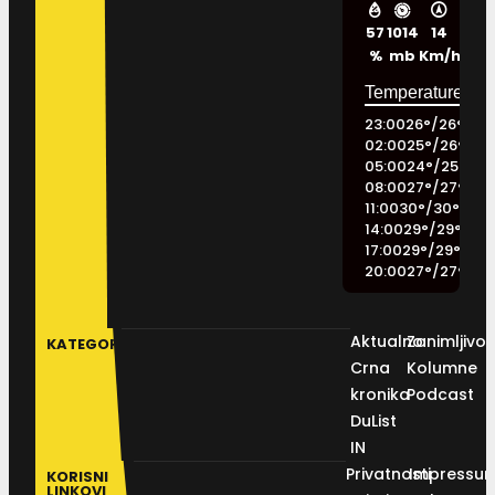
57
1014
14
%
mb
Km/h
23:00
26
°
/
26
°
02:00
25
°
/
26
°
05:00
24
°
/
25
°
08:00
27
°
/
27
°
11:00
30
°
/
30
°
14:00
29
°
/
29
°
17:00
29
°
/
29
°
20:00
27
°
/
27
°
Aktualno
Zanimljivos
KATEGORIJE
Crna
Kolumne
kronika
Podcast
DuList
IN
Privatnosti
Impressu
KORISNI
LINKOVI