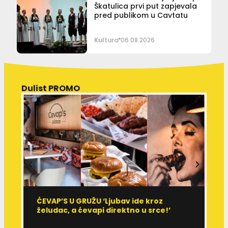
Škatulica prvi put zapjevala
pred publikom u Cavtatu
Kultura
06.08.2026
Dulist PROMO
ĆEVAP’S U GRUŽU ‘Ljubav ide kroz
V
želudac, a ćevapi direktno u srce!’
d