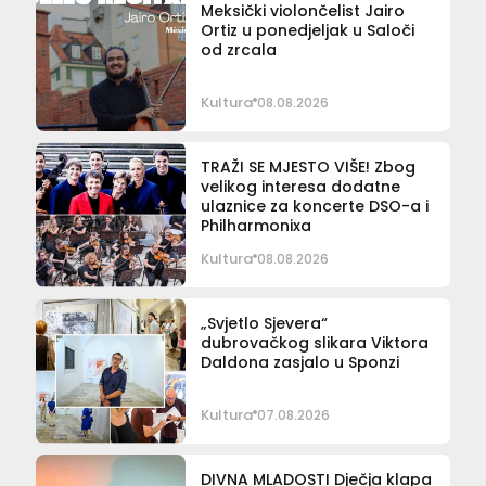
Meksički violončelist Jairo
Ortiz u ponedjeljak u Saloči
od zrcala
Kultura
08.08.2026
TRAŽI SE MJESTO VIŠE! Zbog
velikog interesa dodatne
ulaznice za koncerte DSO-a i
Philharmonixa
Kultura
08.08.2026
„Svjetlo Sjevera“
dubrovačkog slikara Viktora
Daldona zasjalo u Sponzi
Kultura
07.08.2026
DIVNA MLADOSTI Dječja klapa