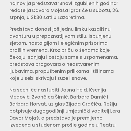
najnovija predstava ‘Snovi izgubljenih godina’
redatelja Davora Mojaša igrat će u subotu, 26.
srpnja, u 21:30 sati u Lazaretima.
Predstava donosi još jednu lirsku kazališnu
avanturu u prepoznatljivom stilu, ispunjenu
sjetom, nostalgijom i elegičnim prizorima
prošlih vremena. Kroz priču o ženama koje
čekaju, sanjaju i ostaju same s uspomenama,
predstava progovara o neostvarenim
ljubavima, propuštenim prilikama i tišinama
koje u sebi skrivaju i suze i snove.
Na sceni će nastupiti Jasna Held, Ksenija
Medović, Zvončica Šimić, Barbara Damić i
Barbara Horvat, uz glas Zijada Gračića. Režiju
potpisuje dugogodišnji umjetnički voditelj Lera
Davor Mojaš, a predstava je premijerno
izvedena u studenom prošle godine u Teatru