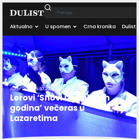
Aktualno
U spomen
Crna kronika
Dulist 
Autor:
Dulist
26.07.2025.
Kultura
Lerovi ‘Snovi izgubljenih
godina’ večeras u
Lazaretima