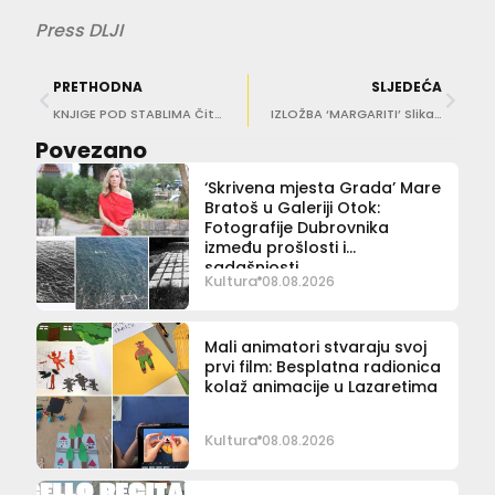
Press DLJI
PRETHODNA
SLJEDEĆA
KNJIGE POD STABLIMA Čitanje, kreativnost i poezija u parku u Gružu
IZLOŽBA ‘MARGARITI’ Slikarica Ivona Šimunović predstavlja žene u povijesnom, ali i suvremenom kontekstu
Povezano
‘Skrivena mjesta Grada’ Mare
Bratoš u Galeriji Otok:
Fotografije Dubrovnika
između prošlosti i
sadašnjosti
Kultura
08.08.2026
Mali animatori stvaraju svoj
prvi film: Besplatna radionica
kolaž animacije u Lazaretima
Kultura
08.08.2026