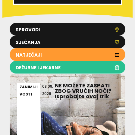
SPROVODI
SJEĆANJA
NATJEČAJI
DEŽURNE LJEKARNE
NE MOŽETE ZASPATI
08.08.
ZANIMLJI
ZBOG VRUĆIH NOĆI?
2026
VOSTI
Isprobajte ovaj trik