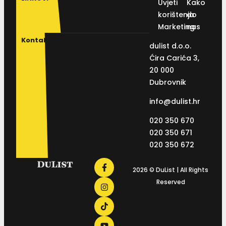
Uvjeti
Kako
korištenja
do
Marketing
nas
Kontakt
dulist d.o.o.
Ćira Carića 3,
20 000
Dubrovnik
info@dulist.hr
020 350 670
020 350 671
020 350 672
2026 © DuList | All Rights
Reserved