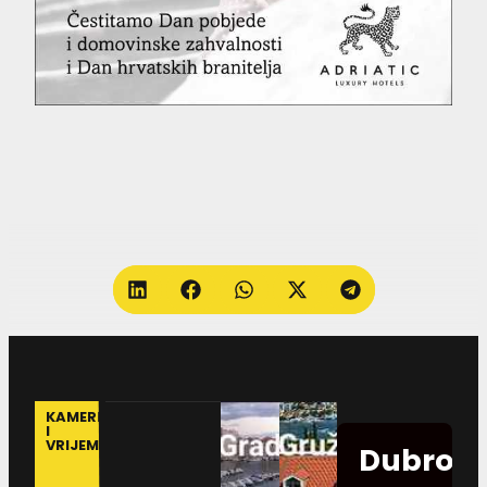
KAMERE
I
VRIJEME
Dubrovn