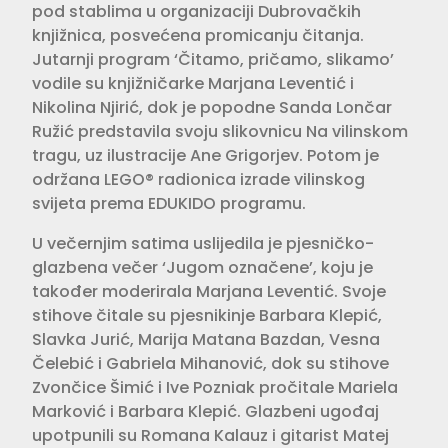
pod stablima u organizaciji Dubrovačkih
knjižnica, posvećena promicanju čitanja.
Jutarnji program ‘Čitamo, pričamo, slikamo’
vodile su knjižničarke Marjana Leventić i
Nikolina Njirić, dok je popodne Sanda Lončar
Ružić predstavila svoju slikovnicu Na vilinskom
tragu, uz ilustracije Ane Grigorjev. Potom je
održana LEGO® radionica izrade vilinskog
svijeta prema EDUKIDO programu.
U večernjim satima uslijedila je pjesničko-
glazbena večer ‘Jugom označene’, koju je
također moderirala Marjana Leventić. Svoje
stihove čitale su pjesnikinje Barbara Klepić,
Slavka Jurić, Marija Matana Bazdan, Vesna
Čelebić i Gabriela Mihanović, dok su stihove
Zvončice Šimić i Ive Pozniak pročitale Mariela
Marković i Barbara Klepić. Glazbeni ugođaj
upotpunili su Romana Kalauz i gitarist Matej