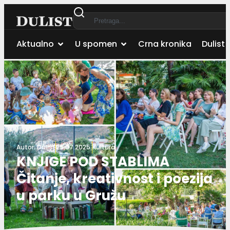
Aktualno
U spomen
Crna kronika
Dulist 
Autor:
Dulist
25.07.2025.
Kultura
KNJIGE POD STABLIMA
Čitanje, kreativnost i poezija
u parku u Gružu