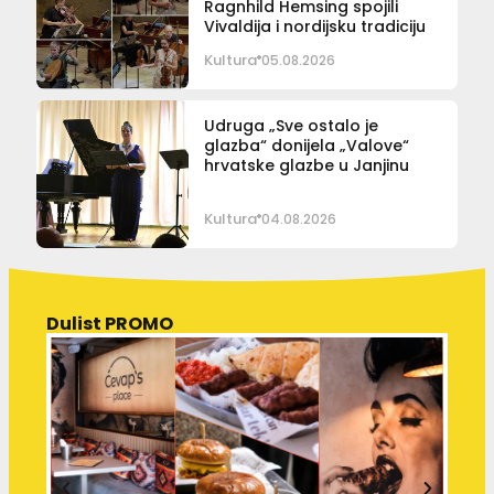
Ragnhild Hemsing spojili
Vivaldija i nordijsku tradiciju
Kultura
05.08.2026
Udruga „Sve ostalo je
glazba“ donijela „Valove“
hrvatske glazbe u Janjinu
Kultura
04.08.2026
Dulist PROMO