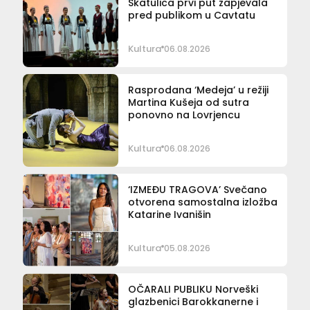
Škatulica prvi put zapjevala
pred publikom u Cavtatu
Kultura
06.08.2026
Rasprodana ‘Medeja’ u režiji
Martina Kušeja od sutra
ponovno na Lovrjencu
Kultura
06.08.2026
‘IZMEĐU TRAGOVA’ Svečano
otvorena samostalna izložba
Katarine Ivanišin
Kultura
05.08.2026
OČARALI PUBLIKU Norveški
glazbenici Barokkanerne i