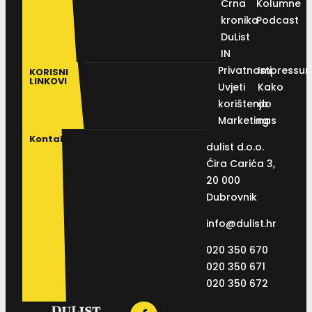
Crna
Kolumne
kronika
Podcast
DuList
IN
Privatnosti
Impressu
KORISNI
LINKOVI
Uvjeti
Kako
korištenja
do
Marketing
nas
Kontakt
dulist d.o.o.
Ćira Carića 3,
20 000
Dubrovnik
info@dulist.hr
020 350 670
020 350 671
020 350 672