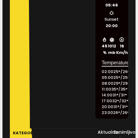
05:46
Sunset:
20:00
45
1012
16
%
mb
Km/h
02:00
25
°
/
26
°
05:00
25
°
/
25
°
08:00
29
°
/
29
°
11:00
35
°
/
35
°
14:00
31
°
/
31
°
17:00
32
°
/
32
°
20:00
31
°
/
31
°
23:00
26
°
/
26
°
Aktualno
Zanimljivos
KATEGORIJE