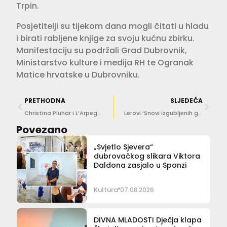
Trpin.
Posjetitelji su tijekom dana mogli čitati u hladu
i birati rabljene knjige za svoju kućnu zbirku.
Manifestaciju su podržali Grad Dubrovnik,
Ministarstvo kulture i medija RH te Ogranak
Matice hrvatske u Dubrovniku.
PRETHODNA
SLJEDEĆA
Christina Pluhar i L’Arpeggiata u Kneževu dvoru: Koncert koji pruža počast ženama glazbenicama kroz stoljeća
Lerovi ‘Snovi izgubljenih godina’ večeras u Lazaretima
Povezano
„Svjetlo Sjevera“
dubrovačkog slikara Viktora
Daldona zasjalo u Sponzi
Kultura
07.08.2026
DIVNA MLADOSTI Dječja klapa