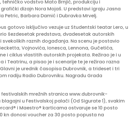
tehničko vodstvo Mato Brnjić, produkciju i
 grafički dizajn Nora Mojaš. U predstavi igraju Jasna
la Petric, Barbara Damić i Dubravka Mrvelj.
pus gotovo isključivo vezuje uz Studentski teatar Lero, u
vario šezdesetak predstava, dvadesetak autorskih
 svekolikih raznih događanja. Na scenu je postavio
 Becketta, Vojnovića, Ionesca, Lennona, Gučetića,
 i ciklus vlastitih autorskih projekata. Režirao je i u
 i Teatrinu, a pisao je i scenarije te je režirao razna
avni je urednik časopisa Dubrovnik, a trideset i tri
skom radiju Radio Dubrovniku. Nagradu Grada
 festivalskih mrežnih stranica www.dubrovnik-
na blagajni u Festivalskoj palači (Od Sigurate 1), svakim
rcard® i Maestro® karticama ostvaruje se 10 posto
0 kn donosi voucher za 30 posto popusta na