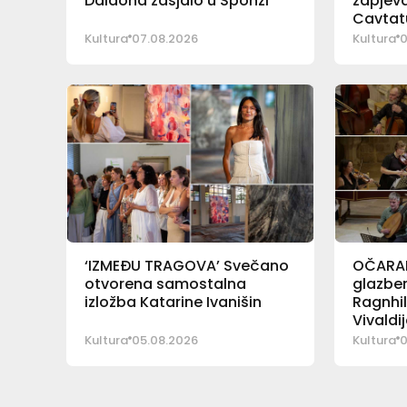
Daldona zasjalo u Sponzi
zapjeva
Cavtat
Kultura
07.08.2026
Kultura
0
‘IZMEĐU TRAGOVA’ Svečano
OČARAL
otvorena samostalna
glazben
izložba Katarine Ivanišin
Ragnhil
Vivaldij
Kultura
05.08.2026
Kultura
0