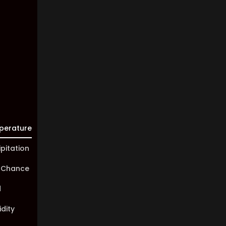
0%
Visibility:
10 km
Sunrise:
05:46
Sunset:
20:00
perature
ipitation
 Chance
d
dity