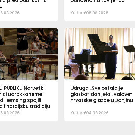
la pred publikom u
ponovno na Lovrjencu
u
6.08.2026
Kultura
06.08.2026
I PUBLIKU Norveški
Udruga „Sve ostalo je
ici Barokkanerne i
glazba“ donijela „Valove“
d Hemsing spojili
hrvatske glazbe u Janjinu
a i nordijsku tradiciju
5.08.2026
Kultura
04.08.2026