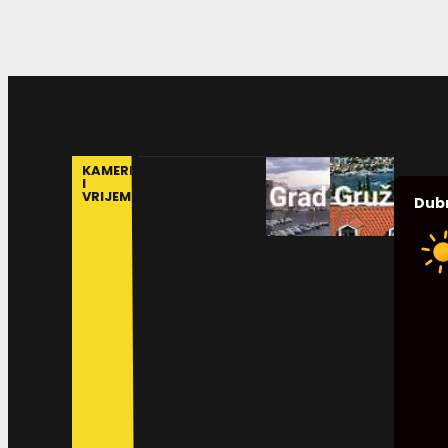
KAMERE
I
VRIJEME
Dub