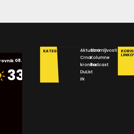
Aktualno
Zanimljivosti
KATEGORIJE
KORIS
LINKO
Crna
Kolumne
08.08.2026.
rovnik
kronika
Podcast
Humidity:
33
°C
DuList
42 %
IN
Pressure:
1013 mb
Wind:
6
Km/h
Clouds: