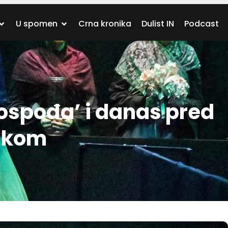
U spomen
Crna kronika
Dulist IN
Podcast
gospođa’ i danas pred
likom