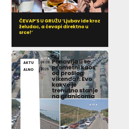
ĆEVAP’S U GRUŽU ‘Ljubav ide kroz
Vitami
želudac, a ćevapi direktno u
uzim
srce!’
Ponavlja li se
08.08.
AKTU
AKT
prometni kaos
2026
ALNO
ALN
od prošlog
vikenda?: Evo
kakvo je
trenutno stanje
na granicama