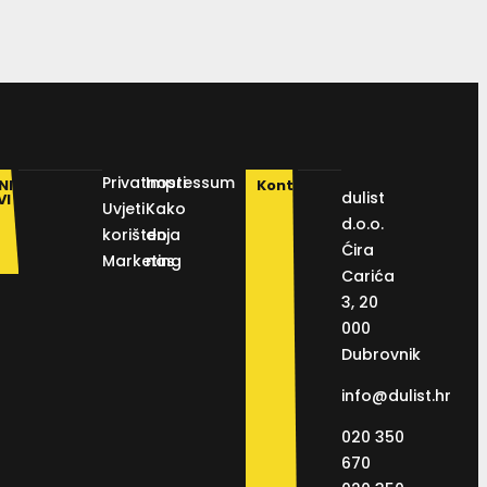
Privatnosti
Impressum
NI
Kontakt
dulist
VI
Uvjeti
Kako
d.o.o.
korištenja
do
Ćira
Marketing
nas
Carića
3, 20
000
Dubrovnik
info@dulist.hr
020 350
670