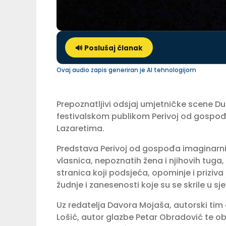
🔊 Poslušaj članak
Ovaj audio zapis generiran je AI tehnologijom
Prepoznatljivi odsjaj umjetničke scene Du
festivalskom publikom Perivoj od gospođa 
Lazaretima.
Predstava Perivoj od gospođa imaginarni je
vlasnica, nepoznatih žena i njihovih tuga, s
stranica koji podsjeća, opominje i priziva
žudnje i zanesenosti koje su se skrile u 
Uz redatelja Davora Mojaša, autorski tim
Lošić, autor glazbe Petar Obradović te obli