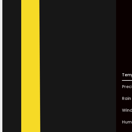
Tem
Prec
Rain
Win
Humi