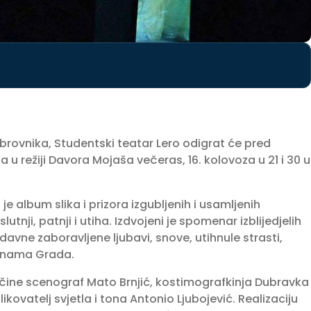
brovnika, Studentski teatar Lero odigrat će pred
u režiji Davora Mojaša večeras, 16. kolovoza u 21 i 30 u
 album slika i prizora izgubljenih i usamljenih
lutnji, patnji i utiha. Izdvojeni je spomenar izblijedjelih
 davne zaboravljene ljubavi, snove, utihnule strasti,
sjenama Grada.
 čine scenograf Mato Brnjić, kostimografkinja Dubravka
kovatelj svjetla i tona Antonio Ljubojević. Realizaciju