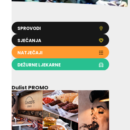
SPROVODI
SJEĆANJA
NATJEČAJI
DEŽURNE LJEKARNE
Dulist PROMO