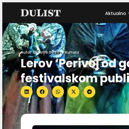
Aktualno
Autor:
Dulist
16.08.2022.
Kultura
Lerov ‘Perivoj od 
festivalskom pub