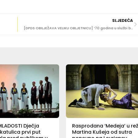
SLJEDEĆA
[DPDS OBILJEŽAVA VELIKU OBLJETNICU] ’70 godina u službi baštine’ večeras u Sponzi
MLADOSTI Dječja
Rasprodana ‘Medeja’ u reži
katulica prvi put
Martina Kušeja od sutra