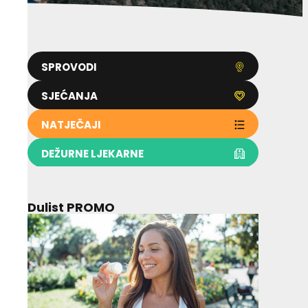
SPROVODI
SJEĆANJA
NATJEČAJI
DEŽURNE LJEKARNE
Dulist PROMO