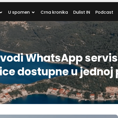
U spomen
Crna kronika
Dulist IN
Podcast
uvodi WhatsApp servis
nice dostupne u jednoj