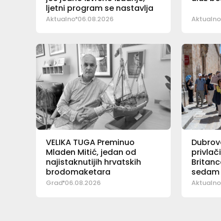
ljetni program se nastavlja
Aktualno
06.08.2026
Aktualno
VELIKA TUGA Preminuo
Dubrova
Mladen Mitić, jedan od
privlač
najistaknutijih hrvatskih
Britanc
brodomaketara
sedam 
pad
Grad
06.08.2026
Aktualno