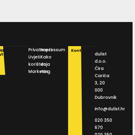
Privatnosti
Impressum
NI
Kontakt
dulist
VI
Uvjeti
Kako
d.o.o.
korištenja
do
Ćira
Marketing
nas
Carića
3, 20
000
Dubrovnik
info@dulist.hr
020 350
670
020 350