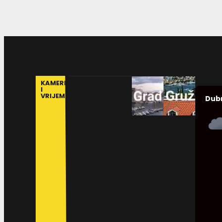
KAMERE
I
VRIJEME
Dub