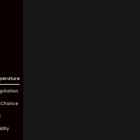
60%
Visibility:
10 km
Sunrise:
05:44
Sunset:
20:02
perature
ipitation
 Chance
d
dity