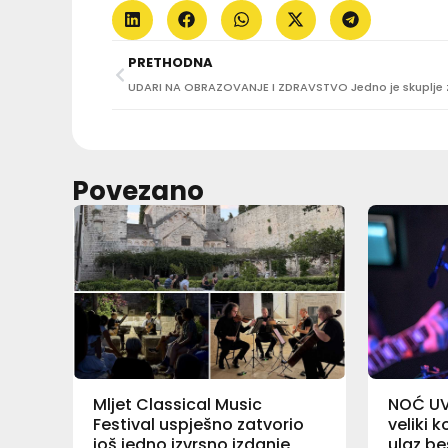
PRETHODNA
Povezano
Mljet Classical Music
NOĆ UV
Festival uspješno zatvorio
veliki 
još jedno izvrsno izdanje,
ulaz b