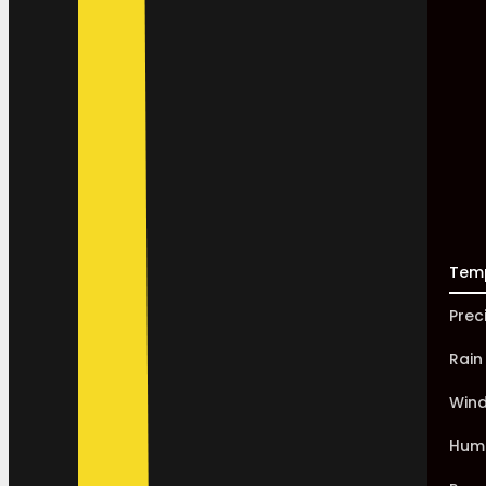
Tem
Prec
Rain
Win
Humi