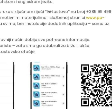
atskom i engleskom jeziku.
oruku s ključnom riječi “I❤️Lastovo” na broj +385 99 496
omotivnim materijalima i službenoj stranici
www.pp-
a svima, bez instalacije dodatnih aplikacija – samo uz
tavniji način dobiju sve potrebne informacije.
oriste – zato smo ga odabrali za bržu i lakšu
 Lastovsko otočje.