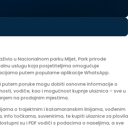
aživio u Nacionalnom parku Mljet, Park prirode
talnu uslugu koja posjetiteljima omogućuje
rmacijama putem popularne aplikacije WhatsApp.
nici putem poruke mogu dobiti osnovne informacije o
nosti, vodiče, kao i mogućnost kupnje ulaznica – sve u
anjem na prodajnim mjestima.
acijama o trajektnim i katamaranskim linijama, vođenim
info točkama, suvenirima, te kupiti ulaznice za plovila
 dostupni su i PDF vodiči s podacima o naseljima, a sve