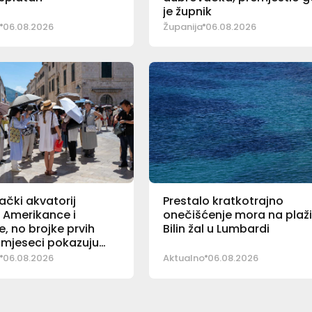
je župnik
06.08.2026
Županija
06.08.2026
čki akvatorij
Prestalo kratkotrajno
i Amerikance i
onečišćenje mora na plaž
e, no brojke prvih
Bilin žal u Lumbardi
mjeseci pokazuju
06.08.2026
Aktualno
06.08.2026