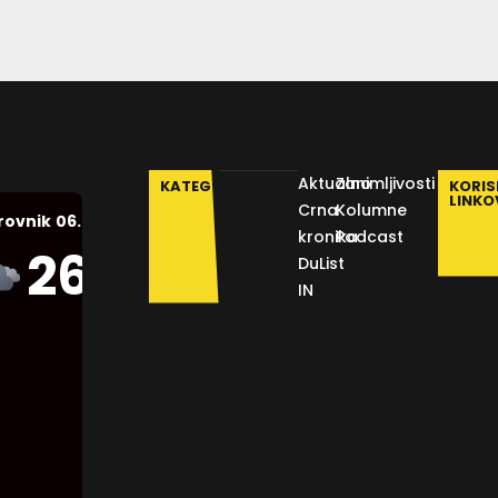
Aktualno
Zanimljivosti
KATEGORIJE
KORIS
LINKO
Crna
Kolumne
06.08.2026.
rovnik
kronika
Podcast
Humidity:
26
°C
DuList
53 %
IN
Pressure:
1012 mb
Wind:
8
Km/h
Clouds: