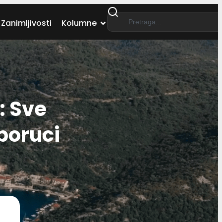
Zanimljivosti
Kolumne
: Sve
 poruci