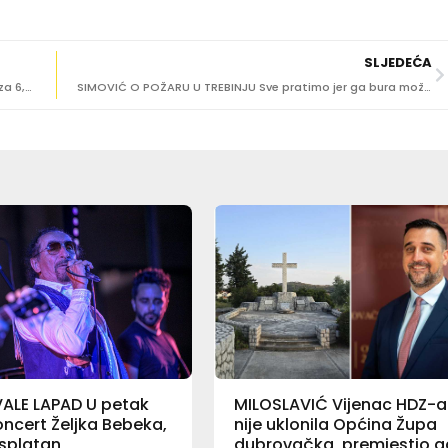
SLJEDEĆA
UDARI NA OBRAZOVANJE I ZDRAVSTVO Jedno je skuplje za 6,1 posto, a drugo za 5,1 posto
SIMOVIĆ O POŽARU U TREBINJU Sve pratimo jer ga bura može ‘pogurati’ prema nama
ALE LAPAD U petak
MILOSLAVIĆ Vijenac HDZ-a
koncert Željka Bebeka,
nije uklonila Općina Župa
esplatan
dubrovačka, premjestio g