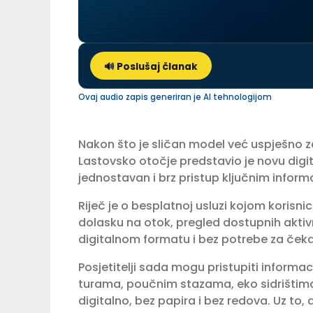
🔊 Poslušaj članak
Ovaj audio zapis generiran je AI tehnologijom
Nakon što je sličan model već uspješno z
Lastovsko otočje predstavio je novu digi
jednostavan i brz pristup ključnim info
Riječ je o besplatnoj usluzi kojom koris
dolasku na otok, pregled dostupnih aktiv
digitalnom formatu i bez potrebe za ček
Posjetitelji sada mogu pristupiti inform
turama, poučnim stazama, eko sidrištima, 
digitalno, bez papira i bez redova. Uz to,