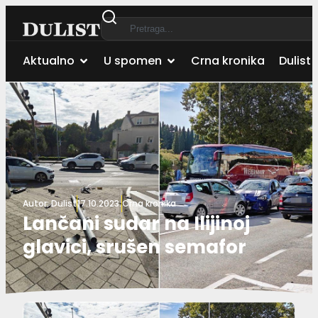
Aktualno
U spomen
Crna kronika
Dulist 
Autor:
Dulist
17.10.2023.
Crna kronika
Lančani sudar na Ilijinoj
glavici, srušen semafor