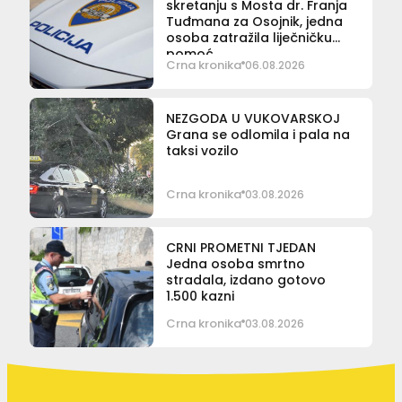
skretanju s Mosta dr. Franja
Tuđmana za Osojnik, jedna
osoba zatražila liječničku
pomoć
Crna kronika
06.08.2026
NEZGODA U VUKOVARSKOJ
Grana se odlomila i pala na
taksi vozilo
Crna kronika
03.08.2026
CRNI PROMETNI TJEDAN
Jedna osoba smrtno
stradala, izdano gotovo
1.500 kazni
Crna kronika
03.08.2026