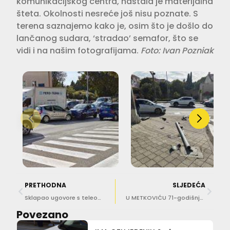
komunikacijskog centra, nastala je materijalna
šteta. Okolnosti nesreće još nisu poznate. S
terena saznajemo kako je, osim što je došlo do
lančanog sudara, ‘stradao’ semafor, što se
vidi i na našim fotografijama.
Foto: Ivan Pozniak
PRETHODNA
SLJEDEĆA
Sklapao ugovore s teleoperaterima s tuđim podacima, prijavljen državnom odvjetništvu
U METKOVIĆU 71-godišnjak ‘napuhao’ 1,74 promila, nije koristio pojas
Povezano