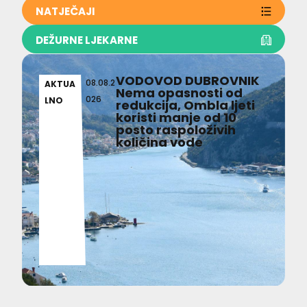
NATJEČAJI
DEŽURNE LJEKARNE
VODOVOD DUBROVNIK
08.08.2
AKTUA
Nema opasnosti od
026
LNO
redukcija, Ombla ljeti
koristi manje od 10
posto raspoloživih
količina vode