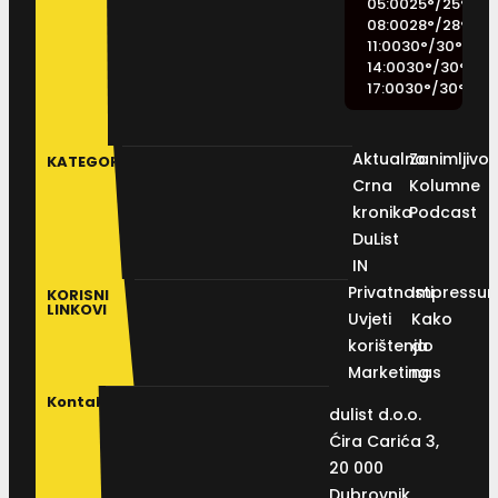
05:00
25
°
/
25
°
08:00
28
°
/
28
°
11:00
30
°
/
30
°
14:00
30
°
/
30
°
17:00
30
°
/
30
°
Aktualno
Zanimljivos
KATEGORIJE
Crna
Kolumne
kronika
Podcast
DuList
IN
Privatnosti
Impressu
KORISNI
LINKOVI
Uvjeti
Kako
korištenja
do
Marketing
nas
Kontakt
dulist d.o.o.
Ćira Carića 3,
20 000
Dubrovnik