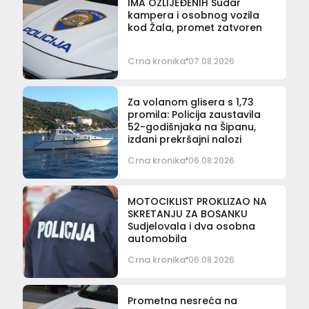
IMA OZLIJEĐENIH Sudar
kampera i osobnog vozila
kod Žala, promet zatvoren
Crna kronika
07.08.2026
Za volanom glisera s 1,73
promila: Policija zaustavila
52-godišnjaka na Šipanu,
izdani prekršajni nalozi
Crna kronika
06.08.2026
MOTOCIKLIST PROKLIZAO NA
SKRETANJU ZA BOSANKU
Sudjelovala i dva osobna
automobila
Crna kronika
06.08.2026
Prometna nesreća na