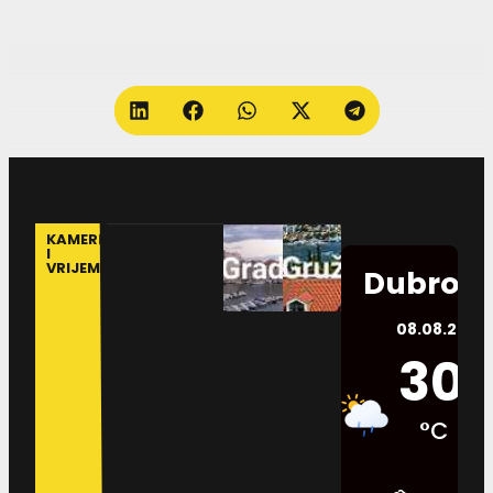
KAMERE
I
VRIJEME
Dubrovn
08.08.2026.
30
°C