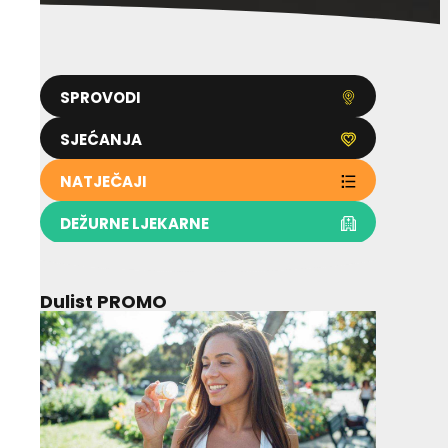
SPROVODI
SJEĆANJA
NATJEČAJI
DEŽURNE LJEKARNE
Dulist PROMO