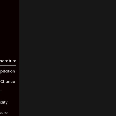
Visibility:
10 km
Sunrise:
05:45
Sunset:
20:01
perature
ipitation
 Chance
d
dity
sure