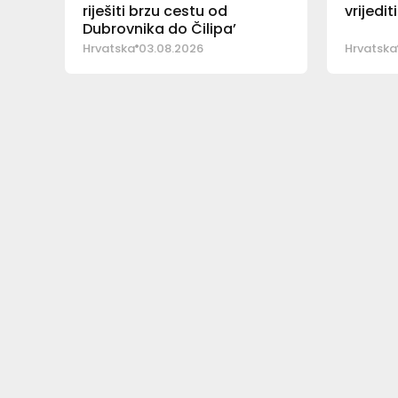
riješiti brzu cestu od
vrijedi
Dubrovnika do Čilipa’
Hrvatska
03.08.2026
Hrvatska