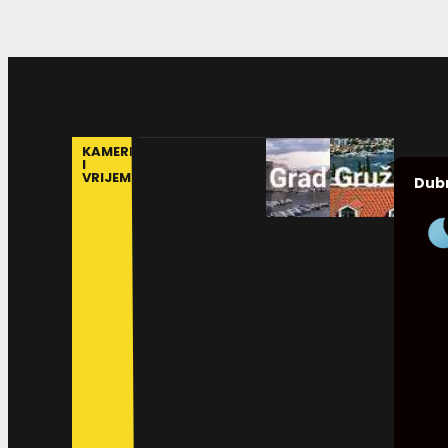
KAMERE
I
VRIJEME
Dub