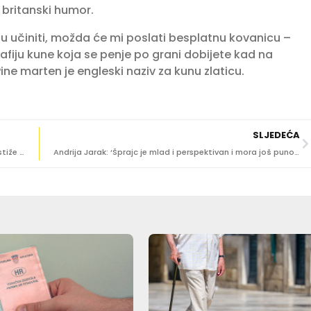
 britanski humor.
gu učiniti, možda će mi poslati besplatnu kovanicu –
afiju kune koja se penje po grani dobijete kad na
ne marten je engleski naziv za kunu zlaticu.
SLJEDEĆA
SAMOTESTIRANJE KOD KUĆE Milijun testova za učenike stiže do 9. veljače
Andrija Jarak: ‘Šprajc je mlad i perspektivan i mora još puno raditi da me stigne!’