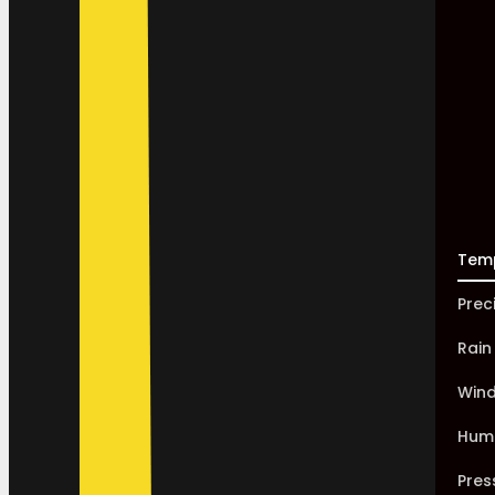
Tem
Prec
Rain
Win
Humi
Pres