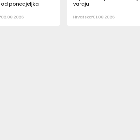
ti od ponedjeljka
varaju
02.08.2026
Hrvatska
01.08.2026