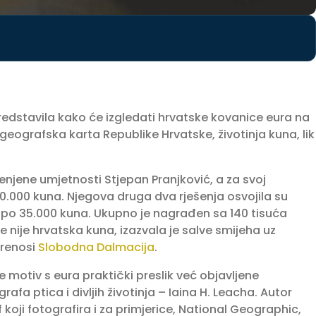
redstavila kako će izgledati hrvatske kovanice eura na
geografska karta Republike Hrvatske, životinja kuna, lik
jenjene umjetnosti Stjepan Pranjković, a za svoj
0.000 kuna. Njegova druga dva rješenja osvojila su
o po 35.000 kuna. Ukupno je nagrađen sa 140 tisuća
 nije hrvatska kuna, izazvala je salve smijeha uz
prenosi
Slobodna Dalmacija
.
 je motiv s eura praktički preslik već objavljene
grafa ptica i divljih životinja – Iaina H. Leacha. Autor
f koji fotografira i za primjerice, National Geographic,