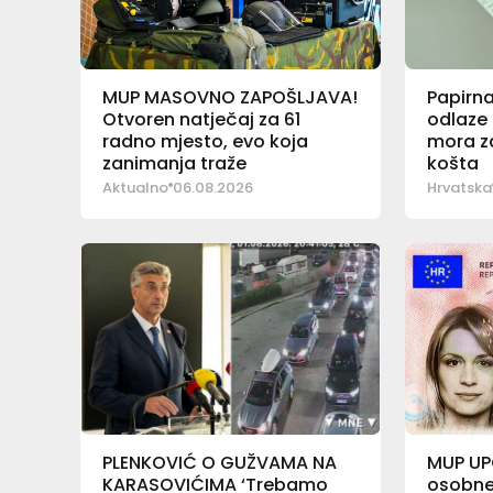
MUP MASOVNO ZAPOŠLJAVA!
Papirn
Otvoren natječaj za 61
odlaze 
radno mjesto, evo koja
mora za
zanimanja traže
košta
Aktualno
06.08.2026
Hrvatska
PLENKOVIĆ O GUŽVAMA NA
MUP U
KARASOVIĆIMA ‘Trebamo
osobne 