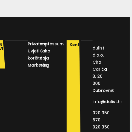
Privatnosti
Impressum
NI
Kontakt
dulist
VI
Uvjeti
Kako
d.o.o.
korištenja
do
Ćira
Marketing
nas
Carića
3, 20
000
Dubrovnik
info@dulist.hr
020 350
670
020 350