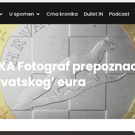
U spomen
Crna kronika
Dulist IN
Podcast
KA Fotograf prepoznao
rvatskog’ eura