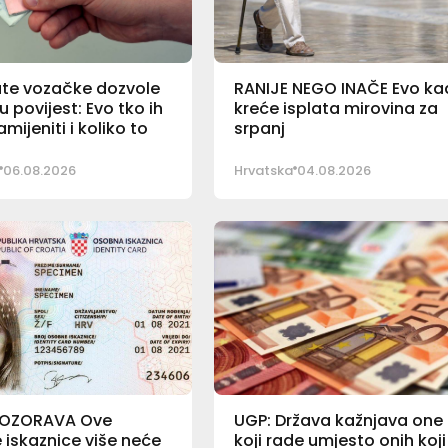
ate vozačke dozvole
RANIJE NEGO INAČE Evo k
u povijest: Evo tko ih
kreće isplata mirovina za
mijeniti i koliko to
srpanj
06.08.2026
Hrvatska
04.08.2026
POZORAVA Ove
UGP: Država kažnjava one
iskaznice više neće
koji rade umjesto onih koji