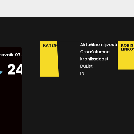
Aktualno
Zanimljivosti
KATEGORIJE
KORIS
LINKO
Crna
Kolumne
07.08.2026.
rovnik
kronika
Podcast
Humidity:
24
°C
DuList
48 %
IN
Pressure:
1012 mb
Wind:
10
Km/h
Clouds:
0%