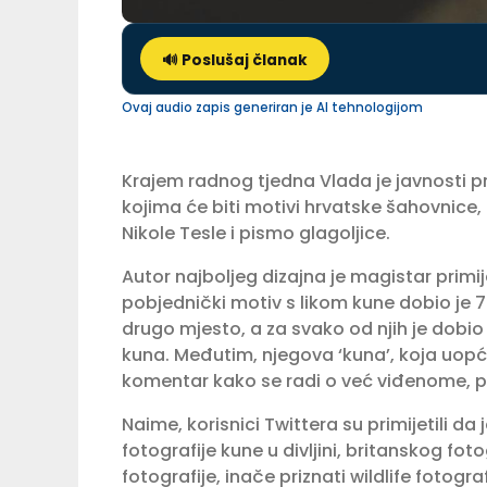
🔊 Poslušaj članak
Ovaj audio zapis generiran je AI tehnologijom
Krajem radnog tjedna Vlada je javnosti p
kojima će biti motivi hrvatske šahovnice, 
Nikole Tesle i pismo glagoljice.
Autor najboljeg dizajna je magistar primi
pobjednički motiv s likom kune dobio je 7
drugo mjesto, a za svako od njih je dobi
kuna. Međutim, njegova ‘kuna’, koja uopće
komentar kako se radi o već viđenome, 
Naime, korisnici Twittera su primijetili da
fotografije kune u divljini, britanskog foto
fotografije, inače priznati wildlife fotogra