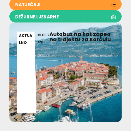
NATJEČAJI
DEŽURNE LJEKARNE
Autobus na kat zapeo
09.08.2
AKTUA
na trajektu za Korčulu
026
LNO