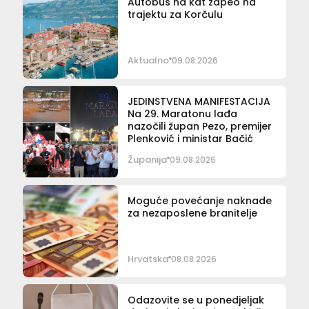
Autobus na kat zapeo na
trajektu za Korčulu
Aktualno
09.08.2026
JEDINSTVENA MANIFESTACIJA
Na 29. Maratonu lađa
nazočili župan Pezo, premijer
Plenković i ministar Bačić
Županija
09.08.2026
Moguće povećanje naknade
za nezaposlene branitelje
Hrvatska
08.08.2026
Odazovite se u ponedjeljak