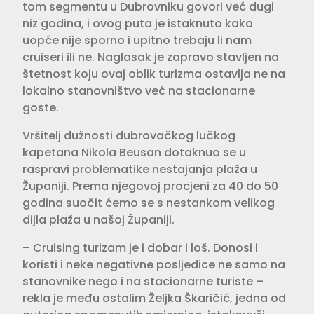
tom segmentu u Dubrovniku govori već dugi
niz godina, i ovog puta je istaknuto kako
uopće nije sporno i upitno trebaju li nam
cruiseri ili ne. Naglasak je zapravo stavljen na
štetnost koju ovaj oblik turizma ostavlja ne na
lokalno stanovništvo već na stacionarne
goste.
Vršitelj dužnosti dubrovačkog lučkog
kapetana Nikola Beusan dotaknuo se u
raspravi problematike nestajanja plaža u
Županiji. Prema njegovoj procjeni za 40 do 50
godina suočit ćemo se s nestankom velikog
dijla plaža u našoj Županiji.
– Cruising turizam je i dobar i loš. Donosi i
koristi i neke negativne posljedice ne samo na
stanovnike nego i na stacionarne turiste –
rekla je među ostalim Željka Škaričić, jedna od