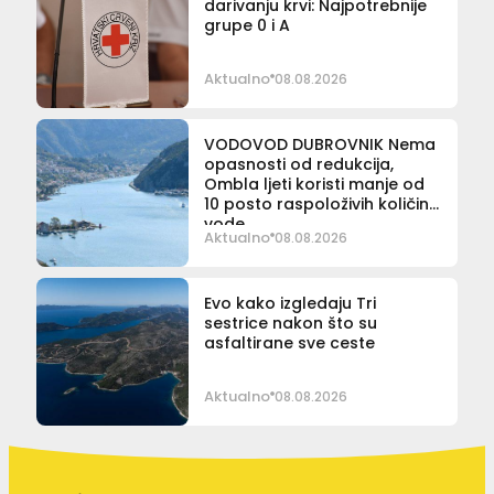
darivanju krvi: Najpotrebnije
grupe 0 i A
Aktualno
08.08.2026
VODOVOD DUBROVNIK Nema
opasnosti od redukcija,
Ombla ljeti koristi manje od
10 posto raspoloživih količina
vode
Aktualno
08.08.2026
Evo kako izgledaju Tri
sestrice nakon što su
asfaltirane sve ceste
Aktualno
08.08.2026