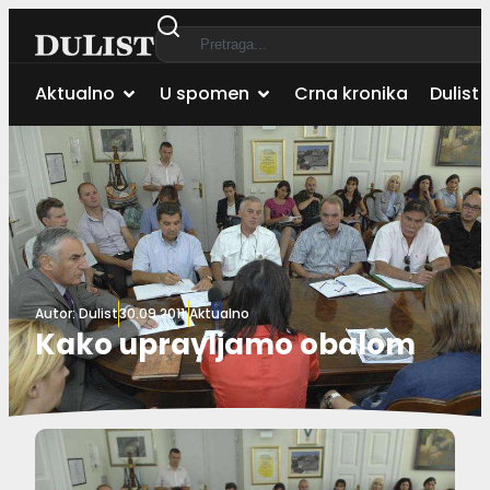
Aktualno
U spomen
Crna kronika
Dulist 
Autor:
Dulist
30.09.2011.
Aktualno
Kako upravljamo obalom