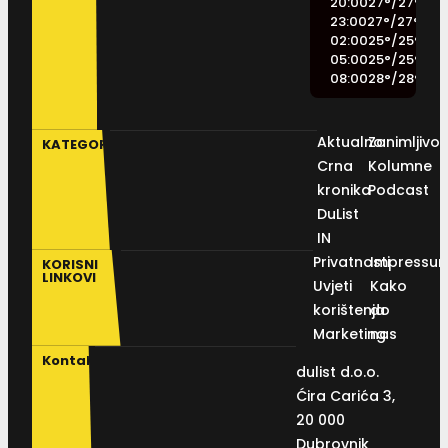
20:00
27
°
/
27
°
23:00
27
°
/
27
°
02:00
25
°
/
25
°
05:00
25
°
/
25
°
08:00
28
°
/
28
°
Aktualno
Zanimljivos
KATEGORIJE
Crna
Kolumne
kronika
Podcast
DuList
IN
Privatnosti
Impressu
KORISNI
LINKOVI
Uvjeti
Kako
korištenja
do
Marketing
nas
Kontakt
dulist d.o.o.
Ćira Carića 3,
20 000
Dubrovnik