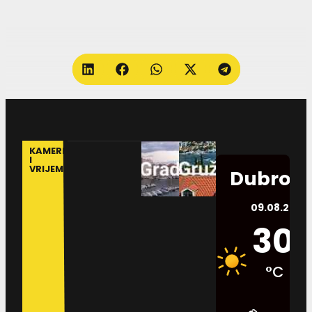
KAMERE
I
VRIJEME
Dubrovn
09.08.2026.
30
°C