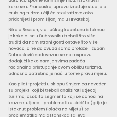
autorica spomenutih smjernica, istaknuvši
kako se u Francuskoj upravo izrađuje studija o
cruising turizmu čiji će rezultati svakako
pridonijeti i promišljanjima u Hrvatskoj.
Nikola Beusan, v.d. lučkog kapetana istaknuo
je kako bi se u Dubrovniku trebali što više
truditi da nam strani gosti ostave što više
novaca, a ne da ovuda samo prolaze. I župan
Dobroslavić nadovezao se na raspravu
dodajući kako nam je svima zadaća
racionalno pristupanje ovom obliku turizma,
odnosno potrebno je naći u tome pravu mjeru.
Kao pilot-projekti u sklopu Smjernica navedeni
su projekti koji bi trebali analizirati utjecaj
turizma, osobito segmenta koji se odnosi na
kruzere, utjecaj i problematiku sidrišta (gdje je
istaknut problem Polača na Mljetu) te
problematika malostonskog zaljeva.