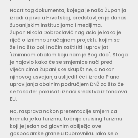
Nacrt tog dokumenta, kojega je naša Županija
izradila prva u Hrvatskoj, predstavljen je danas
županijskim institucijama i medijima.
Župan Nikola Dobroslavić naglasio je kako je
riječ o iznimno značajnom projektu kojim se
želi na što bolji način zaštititi i upravljati
'iznimnom obalom koju nam je Bog dao'. Stoga
je najavio kako će se smjernice naći pred
vijećnicima Županijske skupštine, a nakon
njihovog usvajanja uslijedit će i izrada Plana
upravljanja obalnim područjem DNŽ za što će
se također pokušati iznaći sredstva iz fondova
EU.
No, rasprava nakon prezentacije smjernica
krenula je ka turizmu, točnije cruising turizmu
koji je jedan od glavnim obilježja ove
gospodarske grane u Dubrovniku. Iako se o