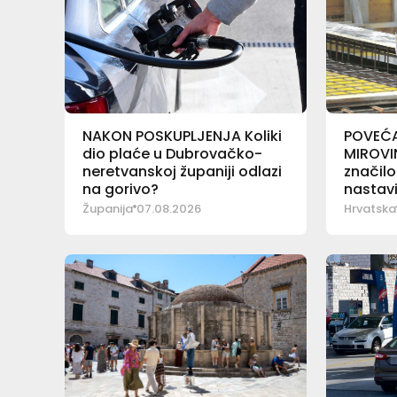
NAKON POSKUPLJENJA Koliki
POVEĆA
dio plaće u Dubrovačko-
MIROVIN
neretvanskoj županiji odlazi
značilo
na gorivo?
nastavi
Županija
07.08.2026
Hrvatska