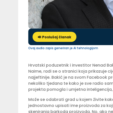
🔊 Poslušaj članak
Ovaj audio zapis generiran je AI tehnologijom
Hrvatski poduzetnik i investitor Nenad Ba
Naime, radi se o stranici koja prikazuje 
najjeftinije. Bakić je na svom Facebook pr
nekoliko tjedana te kako je sve radio sam
projekta pomogla i umjetna inteligencija, 
Može se odabrati grad u kojem živite kako b
jednostavno upisati ime proizvoda za koji 
skeniranja barkoda proizvoda. No, ako ne