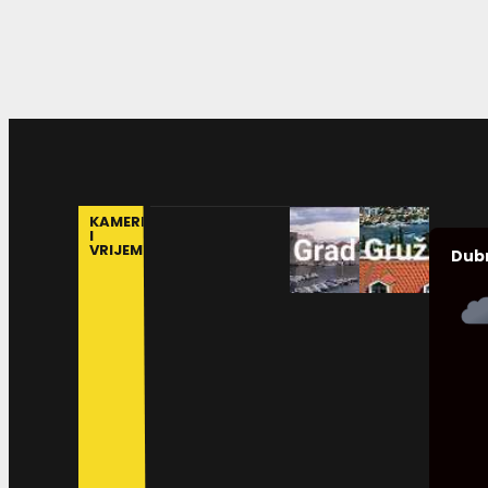
KAMERE
I
VRIJEME
Dub