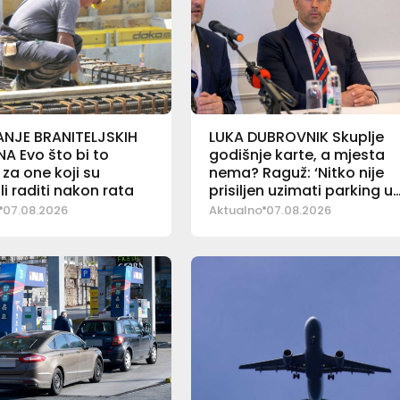
NJE BRANITELJSKIH
LUKA DUBROVNIK Skuplje
A Evo što bi to
godišnje karte, a mjesta
 za one koji su
nema? Raguž: ‘Nitko nije
li raditi nakon rata
prisiljen uzimati parking u
Luci’
07.08.2026
Aktualno
07.08.2026