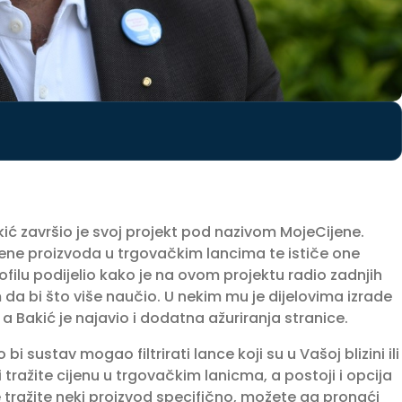
kić završio je svoj projekt pod nazivom MojeCijene.
cijene proizvoda u trgovačkim lancima te ističe one
ofilu podijelio kako je na ovom projektu radio zadnjih
 da bi što više naučio. U nekim mu je dijelovima izrade
a Bakić je najavio i dodatna ažuriranja stranice.
i sustav mogao filtrirati lance koji su u Vašoj blizini ili
tražite cijenu u trgovačkim lanicma, a postoji i opcija
 tražite neki proizvod specifično, možete ga pronaći