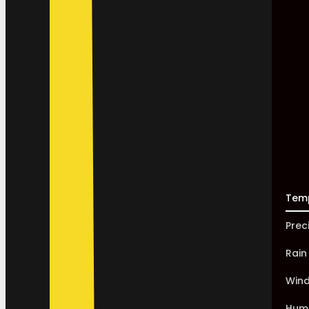
Tem
Prec
Rain
Win
Humi