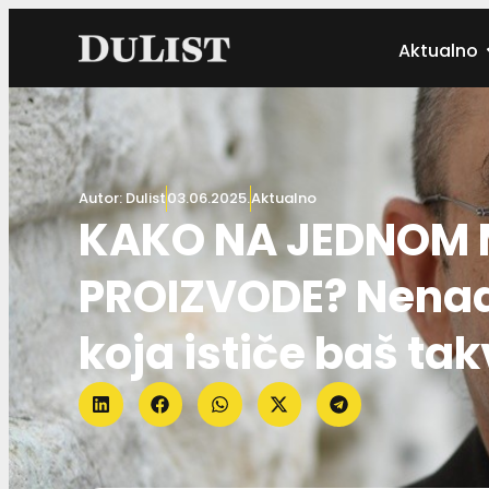
Aktualno
Autor:
Dulist
03.06.2025.
Aktualno
KAKO NA JEDNOM M
PROIZVODE? Nenad 
koja ističe baš ta