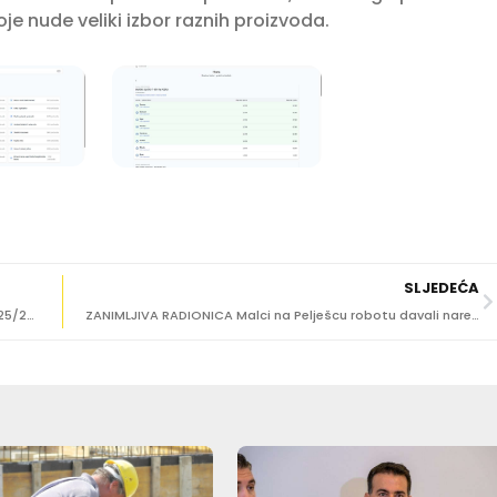
 nude veliki izbor raznih proizvoda.
SLJEDEĆA
Otvoren natječaj za stipendije Libertas Foundation 2025/2026
ZANIMLJIVA RADIONICA Malci na Pelješcu robotu davali naredbe za čučnjeve, kolut unaprijed, plesanje…