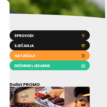
SPROVODI
SJEĆANJA
NATJEČAJI
DEŽURNE LJEKARNE
Dulist PROMO