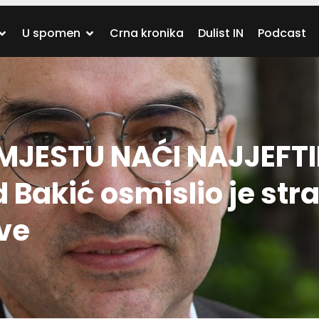
U spomen
Crna kronika
Dulist IN
Podcast
JESTU NAĆI NAJJEFTI
Bakić osmislio je str
kve