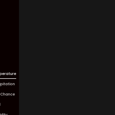
Clouds:
100%
Visibility:
10 km
Sunrise:
05:45
Sunset:
20:01
perature
ipitation
 Chance
d
dity