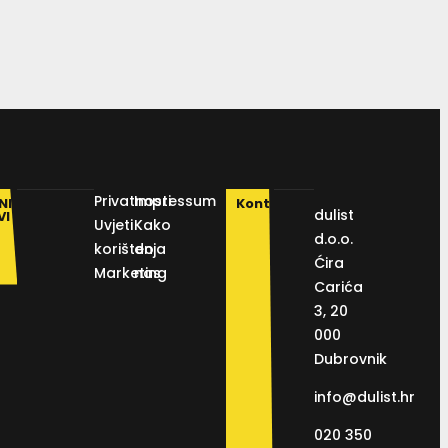
Privatnosti
Impressum
NI
Kontakt
dulist
VI
Uvjeti
Kako
d.o.o.
korištenja
do
Ćira
Marketing
nas
Carića
3, 20
000
Dubrovnik
info@dulist.hr
020 350