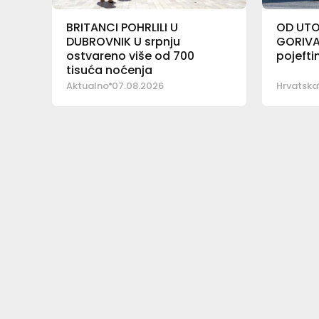
BRITANCI POHRLILI U
OD UTO
DUBROVNIK U srpnju
GORIVA
ostvareno više od 700
pojeftin
tisuća noćenja
Aktualno
07.08.2026
Hrvatska