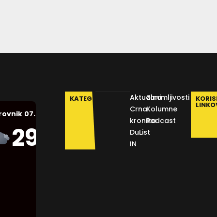
Aktualno
Zanimljivosti
KATEGORIJE
KORIS
LINKO
Crna
Kolumne
07.08.2026.
rovnik
kronika
Podcast
Humidity:
29
°C
DuList
44 %
IN
Pressure:
1012 mb
Wind:
12
Km/h