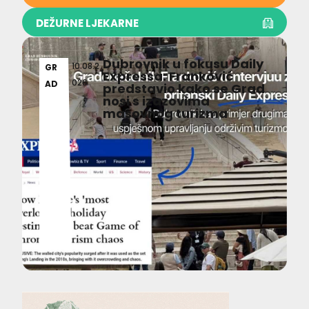
DEŽURNE LJEKARNE
Dubrovnik u fokusu Daily
10.08.2
GR
Expressa: Franković
026
AD
predstavio kako se Grad
nosi s izazovima
masovnog turizma