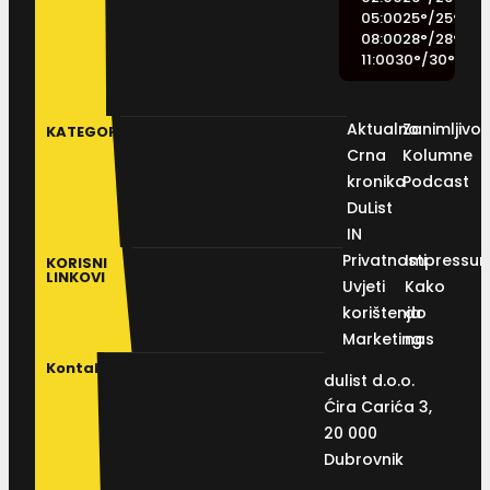
05:00
25
°
/
25
°
08:00
28
°
/
28
°
11:00
30
°
/
30
°
Aktualno
Zanimljivos
KATEGORIJE
Crna
Kolumne
kronika
Podcast
DuList
IN
Privatnosti
Impressu
KORISNI
LINKOVI
Uvjeti
Kako
korištenja
do
Marketing
nas
Kontakt
dulist d.o.o.
Ćira Carića 3,
20 000
Dubrovnik