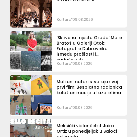
Kultura
09.08.2026
‘Skrivena mjesta Grada’ Mare
Bratoš u Galeriji Otok:
Fotografije Dubrovnika
između prošlosti i
sadašnjosti
Kultura
08.08.2026
Mali animatori stvaraju svoj
prvi film: Besplatna radionica
kolaž animacije u Lazaretima
Kultura
08.08.2026
Meksički violončelist Jairo
Ortiz u ponedjeljak u Saloči
od zrcala