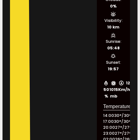
0%
Visibility:
10 km
Sunrise:
05:48
Sunset:
19:57
12
50
1015
Km/h
%
mb
14:00
30
°
/
30
°
17:00
30
°
/
30
°
20:00
27
°
/
27
°
23:00
27
°
/
27
°
02:00
26
°
/
26
°