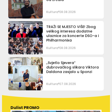
Kultura
08.08.2026
TRAŽI SE MJESTO VIŠE! Zbog
velikog interesa dodatne
ulaznice za koncerte DSO-a i
Philharmonixa
Kultura
08.08.2026
„Svjetlo Sjevera“
dubrovačkog slikara Viktora
Daldona zasjalo u Sponzi
Kultura
07.08.2026
Dulist PROMO