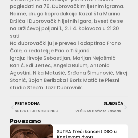
pogledati na 76. Dubrovačkim ljetnim igrama.
Naime, druga koprodukcija Kazališta Marina
Držića i Dubrovačkih ljetnih igara, izvest će se
na Držićevoj poljani 1., 2. i 4. kolovoza u 21:30
sati.
Na dubrovački ju je preveo i adaptirao Frano
Čale, a redatelj je Paolo Tišljarić.
Igraju: Hrvoje Sebastijan, Marijan Nejašmić
Banić, Edi Jertec, Angela Bulum, Antonio
Agostini, Nika Matušić, Srđana Šimunović, Mirej
Stanić, Bojan Beribaka i Boris Matić te Plesni
studio Step’n Jazz Dubrovnik.
PRETHODNA
SLJEDEĆA
SUTRA U LJETNOM KINU JADRAN Besplatna projekcija nagrađenog filma Mirotvorac
VEČERAS Doživite Zavodnice, Osvetnice, Heroine uz opernu pjevačicu Dubravku Šeparović Mušović u Dvoru
Povezano
SUTRA Treći koncert DSO u
Kneževom dvoru