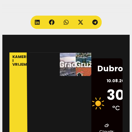
KAMERE
I
VRIJEME
Dubrovn
10.08.2026.
30
°C
Clouds: