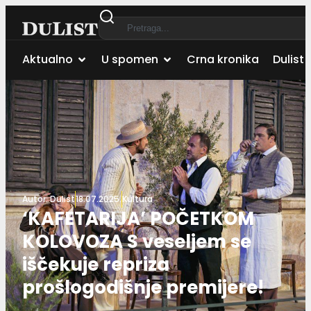
Aktualno
U spomen
Crna kronika
Dulist 
Autor:
Dulist
18.07.2025.
Kultura
‘KAFETARIJA’ POČETKOM
KOLOVOZA S veseljem se
iščekuje repriza
prošlogodišnje premijere!