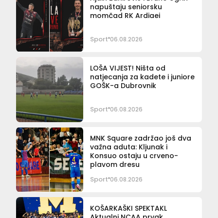
napuštaju seniorsku
momčad RK Ardiaei
Sport
06.08.2026
LOŠA VIJEST! Ništa od
natjecanja za kadete i juniore
GOŠK-a Dubrovnik
Sport
06.08.2026
MNK Square zadržao još dva
važna aduta: Kljunak i
Konsuo ostaju u crveno-
plavom dresu
Sport
06.08.2026
KOŠARKAŠKI SPEKTAKL
Aktualni NCAA prvak