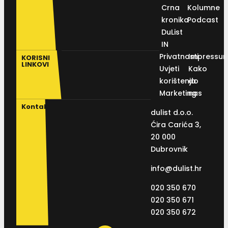
Crna
Kolumne
kronika
Podcast
DuList
IN
Privatnosti
Impressu
KORISNI
LINKOVI
Uvjeti
Kako
korištenja
do
Marketing
nas
Kontakt
dulist d.o.o.
Ćira Carića 3,
20 000
Dubrovnik
info@dulist.hr
020 350 670
020 350 671
020 350 672