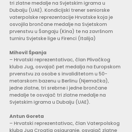
tri zlatne medalje na Svjetskim igrama u
Dubaiju (UAE). Kondicijski trener seniorske
vaterpolske reprezentacije Hrvatske koja je
osvojila brončane medalje na Svjetskom
prvenstvu u Šangaju (Kina) te na završnom
turniru Svjetske lige u Firenci (Italija)
Mihovil Španja
– Hrvatski reprezentativac, član Plivačkog
kluba Jug, osvajač pet medalja na Europskom
prvenstvu za osobe s invaliditetom u 50-
metarskom bazenu u Berlinu (Njemačka),
jedne zlatne, tri srebrne i jedne brončane
medalje te osvajač tri zlatne medalje na
Svjetskim igrama u Dubaiju (UAE).
Antun Goreta
– Hrvatski reprezentativac, član Vaterpolskog
kluba Jug Croatia osiguranje, osvajač zlatne