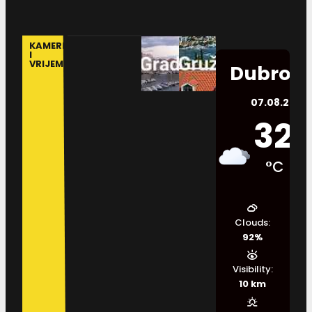
KAMERE
I
VRIJEME
Dubrovn
07.08.2026.
32
°C
Clouds:
92%
Visibility:
10 km