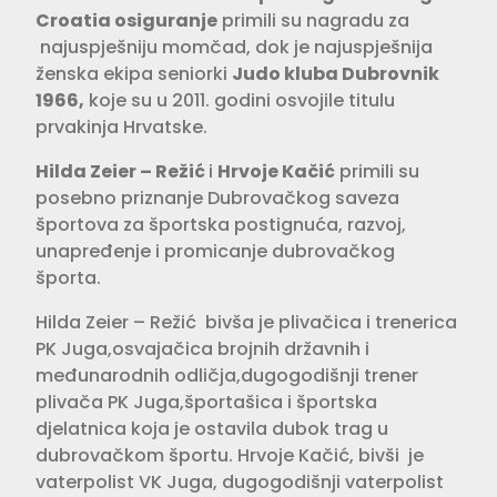
Croatia osiguranje
primili su nagradu za
najuspješniju momčad, dok je najuspješnija
ženska ekipa seniorki
Judo kluba Dubrovnik
1966,
koje su u 2011. godini osvojile titulu
prvakinja Hrvatske.
Hilda Zeier – Režić
i
Hrvoje Kačić
primili su
posebno priznanje Dubrovačkog saveza
športova za športska postignuća, razvoj,
unapređenje i promicanje dubrovačkog
športa.
Hilda Zeier – Režić bivša je plivačica i trenerica
PK Juga,osvajačica brojnih državnih i
međunarodnih odličja,dugogodišnji trener
plivača PK Juga,športašica i športska
djelatnica koja je ostavila dubok trag u
dubrovačkom športu. Hrvoje Kačić, bivši je
vaterpolist VK Juga, dugogodišnji vaterpolist