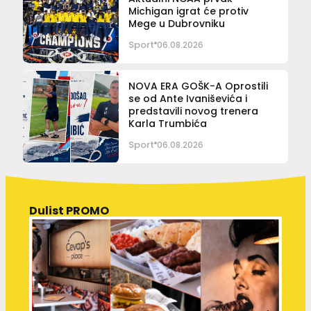
Michigan igrat će protiv
Mege u Dubrovniku
Sport
06.08.2026
NOVA ERA GOŠK-A Oprostili
se od Ante Ivaniševića i
predstavili novog trenera
Karla Trumbića
Sport
06.08.2026
Dulist PROMO