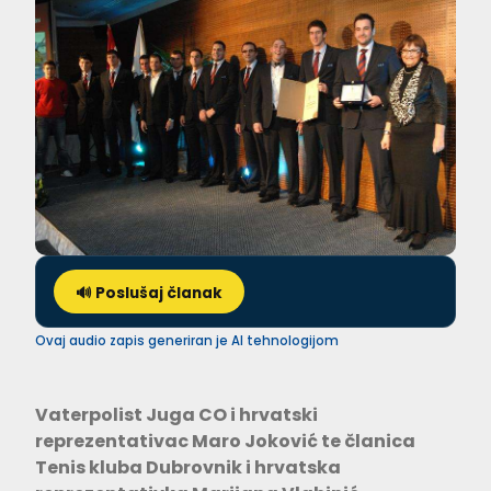
🔊 Poslušaj članak
Ovaj audio zapis generiran je AI tehnologijom
Vaterpolist Juga CO i hrvatski
reprezentativac
Maro Joković
te članica
Tenis kluba Dubrovnik i hrvatska