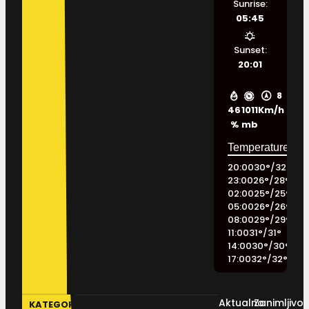
Sunrise:
05:45
Sunset:
20:01
8
46
1011
Km/h
%
mb
20:00
30
°
/
32
°
23:00
26
°
/
28
°
02:00
25
°
/
25
°
05:00
26
°
/
26
°
08:00
29
°
/
29
°
11:00
31
°
/
31
°
14:00
30
°
/
30
°
17:00
32
°
/
32
°
Aktualno
Zanimljivos
KATEGORIJE