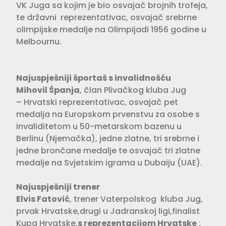
VK Juga sa kojim je bio osvajač brojnih trofeja,
te državni reprezentativac, osvajač srebrne
olimpijske medalje na Olimpijadi 1956 godine u
Melbournu.
Najuspješniji športaš s invalidnošću
Mihovil Španja
, član Plivačkog kluba Jug
– Hrvatski reprezentativac, osvajač pet
medalja na Europskom prvenstvu za osobe s
invaliditetom u 50-metarskom bazenu u
Berlinu (Njemačka), jedne zlatne, tri srebrne i
jedne brončane medalje te osvajač tri zlatne
medalje na Svjetskim igrama u Dubaiju (UAE).
Najuspješniji trener
Elvis Fatović
, trener Vaterpolskog kluba Jug,
prvak Hrvatske,drugi u Jadranskoj ligi,finalist
Kupa Hrvatske,
s reprezentacijom Hrvatske
: