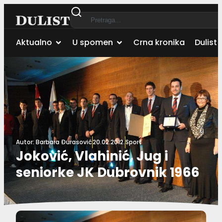
Aktualno
U spomen
Crna kronika
Dulist 
Autor:
Barbara Đurasović
20.02.2012.
Sport
Joković, Vlahinić, Jug i
seniorke JK Dubrovnik 1966