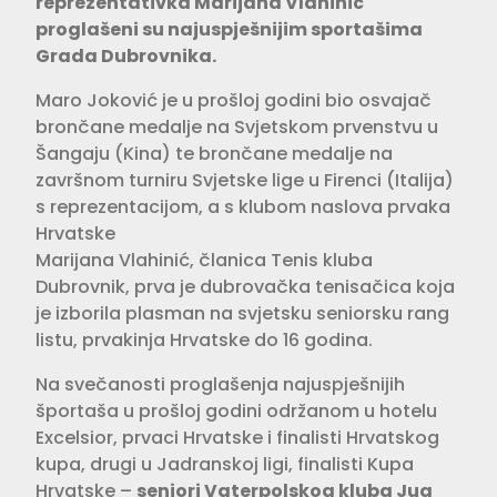
reprezentativka
Marijana Vlahinić
proglašeni su najuspješnijim sportašima
Grada Dubrovnika.
Maro Joković je u prošloj godini bio osvajač
brončane medalje na Svjetskom prvenstvu u
Šangaju (Kina) te brončane medalje na
završnom turniru Svjetske lige u Firenci (Italija)
s reprezentacijom, a s klubom naslova prvaka
Hrvatske
Marijana Vlahinić, članica Tenis kluba
Dubrovnik, prva je dubrovačka tenisačica koja
je izborila plasman na svjetsku seniorsku rang
listu, prvakinja Hrvatske do 16 godina.
Na svečanosti proglašenja najuspješnijih
športaša u prošloj godini održanom u hotelu
Excelsior, prvaci Hrvatske i finalisti Hrvatskog
kupa, drugi u Jadranskoj ligi, finalisti Kupa
Hrvatske –
seniori Vaterpolskog kluba Jug