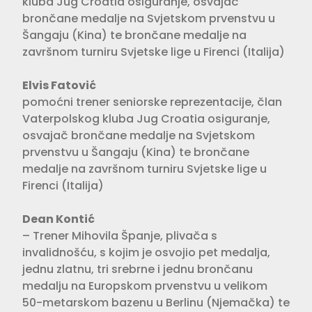
kluba Jug Croatia osiguranje, osvajač
brončane medalje na Svjetskom prvenstvu u
Šangaju (Kina) te brončane medalje na
završnom turniru Svjetske lige u Firenci (Italija)
Elvis Fatović
pomoćni trener seniorske reprezentacije, član
Vaterpolskog kluba Jug Croatia osiguranje,
osvajač brončane medalje na Svjetskom
prvenstvu u Šangaju (Kina) te brončane
medalje na završnom turniru Svjetske lige u
Firenci (Italija)
Dean Kontić
– Trener Mihovila Španje, plivača s
invalidnošću, s kojim je osvojio pet medalja,
jednu zlatnu, tri srebrne i jednu brončanu
medalju na Europskom prvenstvu u velikom
50-metarskom bazenu u Berlinu (Njemačka) te