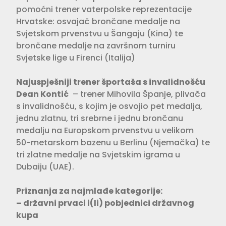
pomoćni trener vaterpolske reprezentacije
Hrvatske: osvajač brončane medalje na
Svjetskom prvenstvu u Šangaju (Kina) te
brončane medalje na završnom turniru
Svjetske lige u Firenci (Italija)
Najuspješniji trener športaša s invalidnošću
Dean Kontić
– trener Mihovila Španje, plivača
s invalidnošću, s kojim je osvojio pet medalja,
jednu zlatnu, tri srebrne i jednu brončanu
medalju na Europskom prvenstvu u velikom
50-metarskom bazenu u Berlinu (Njemačka) te
tri zlatne medalje na Svjetskim igrama u
Dubaiju (UAE).
Priznanja za najmlađe kategorije:
– državni prvaci i(li) pobjednici državnog
kupa