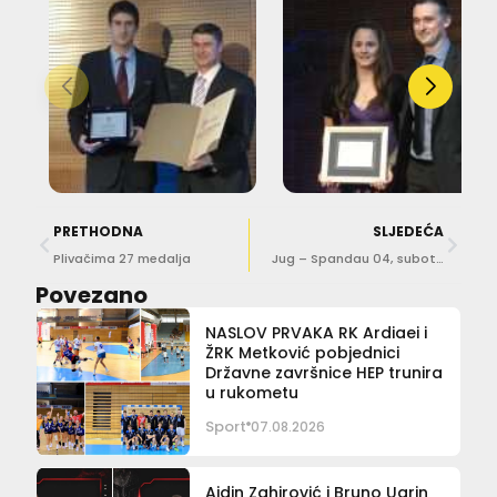
PRETHODNA
SLJEDEĆA
Plivačima 27 medalja
Jug – Spandau 04, subota u 18 sati
Povezano
NASLOV PRVAKA RK Ardiaei i
ŽRK Metković pobjednici
Državne završnice HEP trunira
u rukometu
Sport
07.08.2026
Ajdin Zahirović i Bruno Ugrin