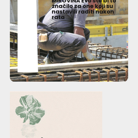
MIROVINA Evo što bi to
značilo za one koji su
nastavili raditi nakon
rata