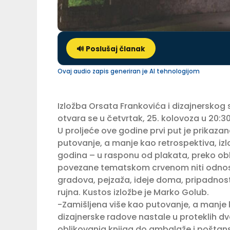
🔊 Poslušaj članak
Ovaj audio zapis generiran je AI tehnologijom
Izložba Orsata Frankovića i dizajnerskog
otvara se u četvrtak, 25. kolovoza u 20:30
U proljeće ove godine prvi put je prikazan
putovanje, a manje kao retrospektiva, i
godina – u rasponu od plakata, preko ob
povezane tematskom crvenom niti odnosa 
gradova, pejzaža, ideje doma, pripadnosti,
rujna. Kustos izložbe je Marko Golub.
-Zamišljena više kao putovanje, a manje
dizajnerske radove nastale u proteklih 
oblikovanja knjiga do ambalaže i pošta