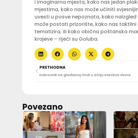
i imaginarna mjesta, kako nas jedan plak
mjestima, kako nas može učiniti svjesniji
uvesti u posve nepoznata, kako naizgle
može postati prizorište, kako nas taktilni
tematizira, ili kako obična poštanska ma
krajeve – riječi su Goluba.
PRETHODNA
Dubrovnik na glazbenoj hridi u atriju Kneževa dvora
Povezano