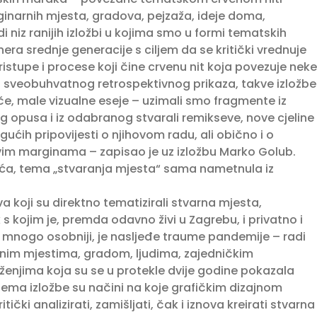
ginarnih mjesta, gradova, pejzaža, ideje doma,
edi niz ranijih izložbi u kojima smo u formi tematskih
nera srednje generacije s ciljem da se kritički vrednuje
pristupe i procese koji čine crvenu nit koja povezuje neke
to sveobuhvatnog retrospektivnog prikaza, takve izložbe
če, male vizualne eseje – uzimali smo fragmente iz
og opusa i iz odabranog stvarali remikseve, nove cjeline
ućih pripovijesti o njihovom radu, ali obično i o
im marginama – zapisao je uz izložbu Marko Golub.
ića, tema „stvaranja mjesta“ sama nametnula iz
va koji su direktno tematizirali stvarna mjesta,
 s kojim je, premda odavno živi u Zagrebu, i privatno i
, mnogo osobniji, je nasljeđe traume pandemije – radi
rnim mjestima, gradom, ljudima, zajedničkim
ženjima koja su se u protekle dvije godine pokazala
ema izložbe su načini na koje grafičkim dizajnom
itički analizirati, zamišljati, čak i iznova kreirati stvarna