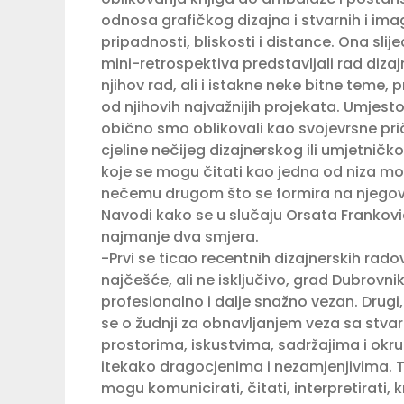
odnosa grafičkog dizajna i stvarnih i ima
pripadnosti, bliskosti i distance. Ona slij
mini-retrospektiva predstavljali rad dizaj
njihov rad, ali i istakne neke bitne teme, 
od njihovih najvažnijih projekata. Umjes
obično smo oblikovali kao svojevrsne pri
cjeline nečijeg dizajnerskog ili umjetničk
koje se mogu čitati kao jedna od niza mog
nečemu drugom što se formira na njegov
Navodi kako se u slučaju Orsata Frankov
najmanje dva smjera.
-Prvi se ticao recentnih dizajnerskih rado
najčešće, ali ne isključivo, grad Dubrovnik
profesionalno i dalje snažno vezan. Drugi
se o žudnji za obnavljanjem veza sa stva
prostorima, iskustvima, sadržajima i okru
itekako dragocjenima i nezamjenjivima. T
mogu komunicirati, čitati, interpretirati, kr