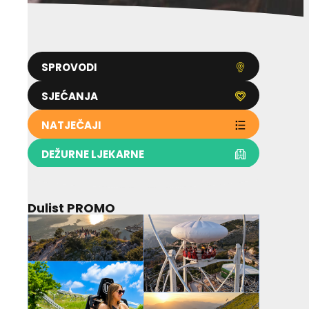
SPROVODI
SJEĆANJA
NATJEČAJI
DEŽURNE LJEKARNE
Dulist PROMO