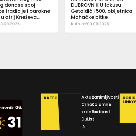
g donose spoj
DUBROVNIK U fokusu
e tradicije i barokne
Getaldić i 500. obljetnica
 u atrij Kneževa
Mohačke bitke
3.08.2026
Kultura
03.08.2026
Aktualno
Zanimljivosti
KATEGORIJE
KORIS
LINKO
Crna
Kolumne
06.08.2026.
rovnik
kronika
Podcast
Humidity:
31
°C
DuList
43 %
IN
Pressure: