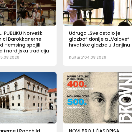
I PUBLIKU Norveški
Udruga „Sve ostalo je
ici Barokkanerne i
glazba“ donijela „Valove“
d Hemsing spojili
hrvatske glazbe u Janjinu
a i nordijsku tradiciju
5.08.2026
Kultura
04.08.2026
nerne i Ragnhild
NOVI BROJ ČASOPISA