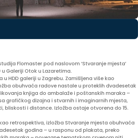
 studija Flomaster pod naslovom ‘Stvaranje mjesta’
 u Galeriji Otok u Lazaretima.
a u HDD galeriji u Zagrebu. Zamišljena više kao
zložba obuhvaća radove nastale u proteklih dvadesetak
likovanja knjiga do ambalaže i poštanskih maraka –
grafičkog dizajna i stvarnih i imaginarnih mjesta,
 bliskosti i distance. Izložba ostaje otvorena do 15.
 kao retrospektiva, izložba Stvaranje mjesta obuhvaća
dvadesetak godina – u rasponu od plakata, preko
nskih maraka – povezane tematskom crvenom niti