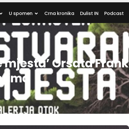
U spomen
Crna kronika
Dulist IN
Podcast
e mjesta’ Orsata Fran
etima