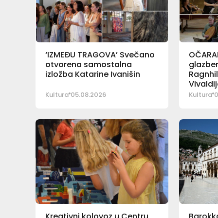
‘IZMEĐU TRAGOVA’ Svečano
OČARAL
otvorena samostalna
glazben
izložba Katarine Ivanišin
Ragnhil
Vivaldij
Kultura
05.08.2026
Kultura
0
Kreativni kolovoz u Centru
Barokka