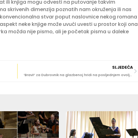
at ili knjiga mogu odvesti na putovanje takvim
ma skrivenih dimenzija poznatih nam okruženja ili nas
d konvencionalna stvar poput naslovnice nekog romana
 aspekt neke knjige može uvući uvesti u prostor koji ona
rka možda nije pismo, ali je početak pisma u daleke
SLJEDEĆA
‘Bravi!’ za Dubrovnik na glazbenoj hridi na posljednjem ovoljetnom festivalskom koncertu u Dvoru