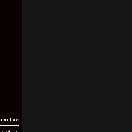
1014 mb
Wind:
3
Km/h
Clouds:
0%
Visibility:
10 km
Sunrise:
05:44
Sunset:
20:02
perature
ipitation