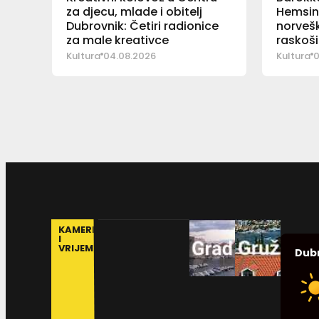
za djecu, mlade i obitelj
Hemsin
Dubrovnik: Četiri radionice
norvešk
za male kreativce
raskoši
dvora
Kultura
04.08.2026
Kultura
0
KAMERE
I
VRIJEME
Dub