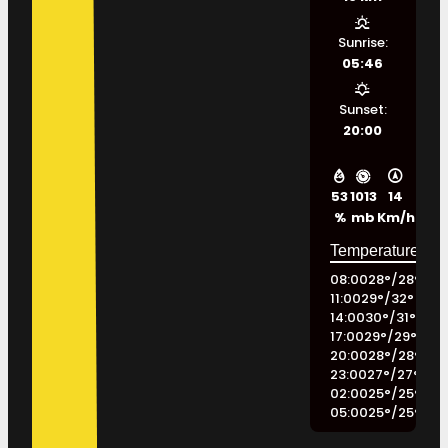
Sunrise:
05:46
Sunset:
20:00
53
1013
14
%
mb
Km/h
08:00
28
°
/
28
°
11:00
29
°
/
32
°
14:00
30
°
/
31
°
17:00
29
°
/
29
°
20:00
28
°
/
28
°
23:00
27
°
/
27
°
02:00
25
°
/
25
°
05:00
25
°
/
25
°