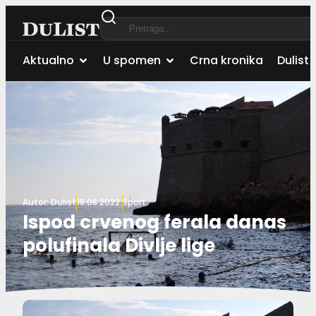
Aktualno
U spomen
Crna kronika
Dulist 
Autor:
Dulist
18.08.2022.
Sport
Ispod crvenog ferala danas
polufinala Divlje lige