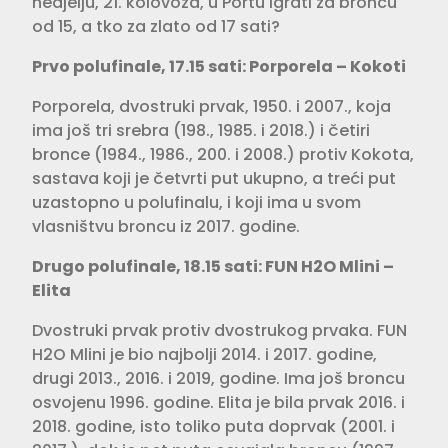
nedjelju, 21. kolovoza, u Portu igrati za broncu
od 15, a tko za zlato od 17 sati?
Prvo polufinale, 17.15 sati: Porporela – Kokoti
Porporela, dvostruki prvak, 1950. i 2007., koja
ima još tri srebra (198., 1985. i 2018.) i četiri
bronce (1984., 1986., 200. i 2008.) protiv Kokota,
sastava koji je četvrti put ukupno, a treći put
uzastopno u polufinalu, i koji ima u svom
vlasništvu broncu iz 2017. godine.
Drugo polufinale, 18.15 sati: FUN H2O Mlini –
Elita
Dvostruki prvak protiv dvostrukog prvaka. FUN
H2O Mlini je bio najbolji 2014. i 2017. godine,
drugi 2013., 2016. i 2019, godine. Ima još broncu
osvojenu 1996. godine. Elita je bila prvak 2016. i
2018. godine, isto toliko puta doprvak (2001. i