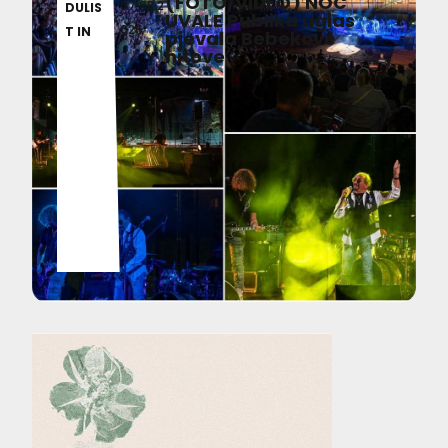
(FOTO/VIDEO) NOĆ
07.08.2
DULIS
UVALE Publika uglas
026
T IN
pjevala Bebekove
hitove