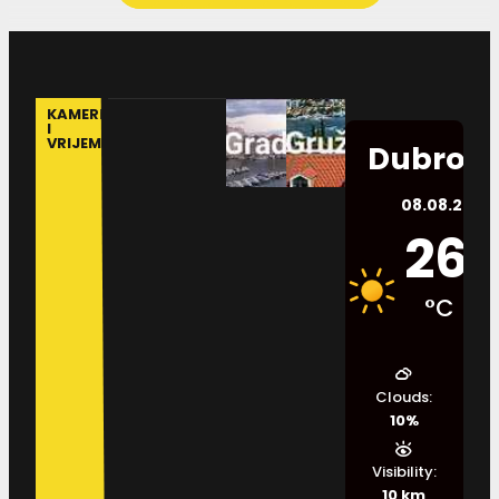
KAMERE
I
VRIJEME
Dubrovn
08.08.2026.
26
°C
Clouds:
10%
Visibility:
10 km