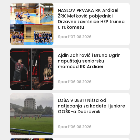
NASLOV PRVAKA RK Ardiaei i
ŽRK Metković pobjednici
Državne završnice HEP trunira
u rukometu
Sport
07.08.2026
Ajdin Zahirović i Bruno Ugrin
napuštaju seniorsku
momčad RK Ardiaei
Sport
06.08.2026
LOŠA VIJEST! Ništa od
natjecanja za kadete i juniore
GOŠK-a Dubrovnik
Sport
06.08.2026