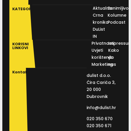
Aktualno
Zanimljivos
KATEGORIJE
Crna
Kolumne
kronika
Podcast
DuList
IN
Privatnosti
Impressu
KORISNI
LINKOVI
Uvjeti
Kako
korištenja
do
Marketing
nas
Kontakt
dulist d.o.o.
Ćira Carića 3,
20 000
Dubrovnik
info@dulist.hr
020 350 670
020 350 671