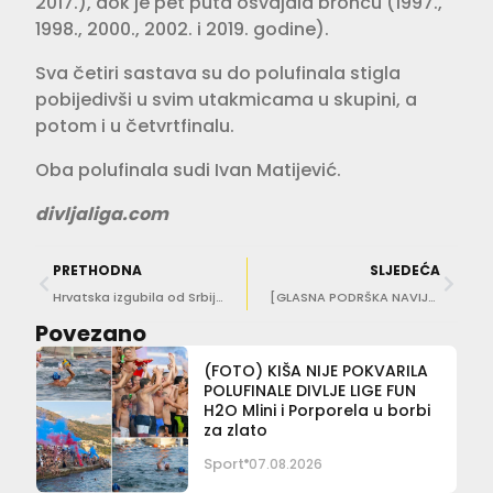
2017.), dok je pet puta osvajala broncu (1997.,
1998., 2000., 2002. i 2019. godine).
Sva četiri sastava su do polufinala stigla
pobijedivši u svim utakmicama u skupini, a
potom i u četvrtfinalu.
Oba polufinala sudi Ivan Matijević.
divljaliga.com
PRETHODNA
SLJEDEĆA
Hrvatska izgubila od Srbije u četvrtfinalu juniorskog Svjetskog prvenstva
[GLASNA PODRŠKA NAVIJAČA] Porporelašima izmaklo finale Divlje lige. Nadjačali ih Kokoti!
Povezano
(FOTO) KIŠA NIJE POKVARILA
POLUFINALE DIVLJE LIGE FUN
H2O Mlini i Porporela u borbi
za zlato
Sport
07.08.2026