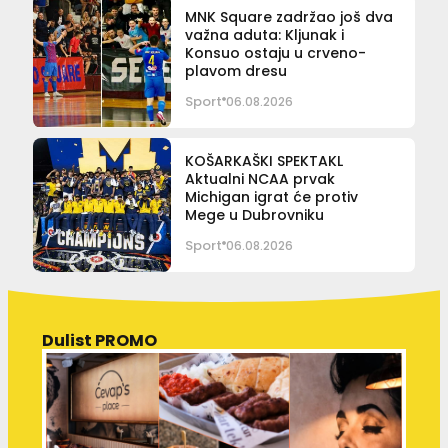
MNK Square zadržao još dva
važna aduta: Kljunak i
Konsuo ostaju u crveno-
plavom dresu
Sport
06.08.2026
KOŠARKAŠKI SPEKTAKL
Aktualni NCAA prvak
Michigan igrat će protiv
Mege u Dubrovniku
Sport
06.08.2026
Dulist PROMO