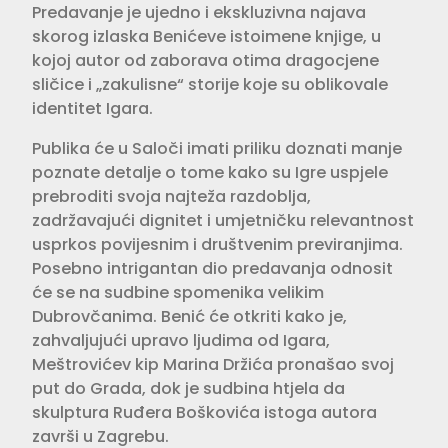
Predavanje je ujedno i ekskluzivna najava
skorog izlaska Benićeve istoimene knjige, u
kojoj autor od zaborava otima dragocjene
sličice i „zakulisne“ storije koje su oblikovale
identitet Igara.
Publika će u Saloči imati priliku doznati manje
poznate detalje o tome kako su Igre uspjele
prebroditi svoja najteža razdoblja,
zadržavajući dignitet i umjetničku relevantnost
usprkos povijesnim i društvenim previranjima.
Posebno intrigantan dio predavanja odnosit
će se na sudbine spomenika velikim
Dubrovčanima. Benić će otkriti kako je,
zahvaljujući upravo ljudima od Igara,
Meštrovićev kip Marina Držića pronašao svoj
put do Grada, dok je sudbina htjela da
skulptura Ruđera Boškovića istoga autora
završi u Zagrebu.