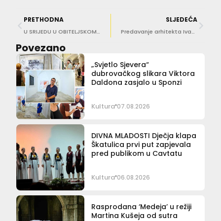
PRETHODNA
SLJEDEĆA
U SRIJEDU U OBITELJSKOM CENTRU Majčinstvo bez filtera: Radionica o razbijanju mita ‘savršene majke’
Predavanje arhitekta Ivana Prtenjaka ‘Đir po gradu’ i obilazak muzeja Rupe uz vodiča
Povezano
„Svjetlo Sjevera“
dubrovačkog slikara Viktora
Daldona zasjalo u Sponzi
Kultura
07.08.2026
DIVNA MLADOSTI Dječja klapa
Škatulica prvi put zapjevala
pred publikom u Cavtatu
Kultura
06.08.2026
Rasprodana ‘Medeja’ u režiji
Martina Kušeja od sutra