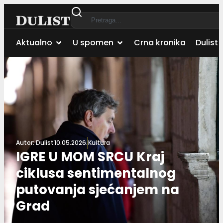
Aktualno
U spomen
Crna kronika
Dulist 
Autor:
Dulist
10.05.2026.
Kultura
IGRE U MOM SRCU Kraj
ciklusa sentimentalnog
putovanja sjećanjem na
Grad