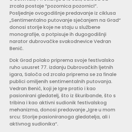
zrcala postaje “pozornica pozornici”.
Posljednje ovogodišnje predavanje iz ciklusa
„Sentimentalno putovanje sjećanjem na Grad“
donosi storije koje ne staju u službene
monografije, a potpisuje ih dugogodišnji
narator dubrovačke svakodnevice Vedran
Benić.
Dok Grad polako priprema svoje festivalsko
ruho ususret 77. izdanju Dubrovačkih ljetnih
igara, Saloča od zrcala priprema se za finale
publici omiljenih sentimentalnih putovanja.
Vedran Benić, koji je Igre pratio i kao
pasionirani gledatelj, što iz škuribande, što s
tribina i kao aktivni sudionik festivalskog
mehanizma, donosi predavanje „Igre u mom
srcu: Storije pasioniranoga gledatelja, ali i
aktivnog sudionika“.