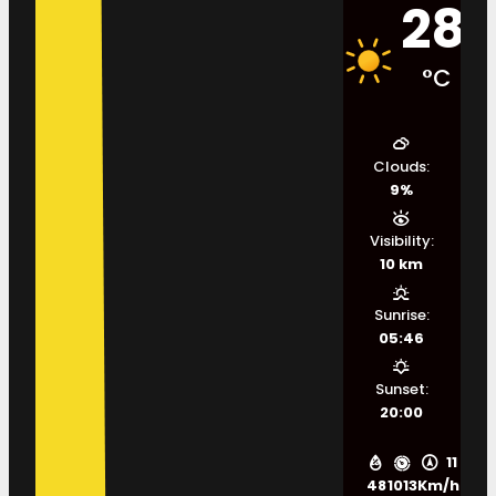
28
°C
Clouds:
9%
Visibility:
10 km
Sunrise:
05:46
Sunset:
20:00
11
48
1013
Km/h