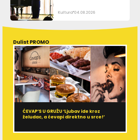
Kultura
04.08.2026
Dulist PROMO
ĆEVAP’S U GRUŽU ‘Ljubav ide kroz
V
želudac, a ćevapi direktno u srce!’
d