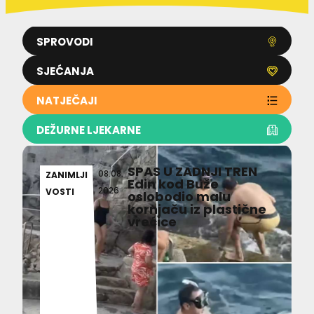
SPROVODI
SJEĆANJA
NATJEČAJI
DEŽURNE LJEKARNE
SPAS U ZADNJI TREN
08.08.
ZANIMLJI
Edin kod Buže
2026
VOSTI
oslobodio malu
kornjaču iz plastične
vrećice