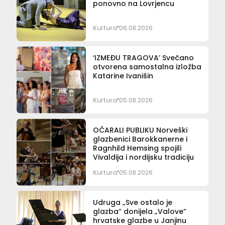
ponovno na Lovrjencu
Kultura
06.08.2026
‘IZMEĐU TRAGOVA’ Svečano
otvorena samostalna izložba
Katarine Ivanišin
Kultura
05.08.2026
OČARALI PUBLIKU Norveški
glazbenici Barokkanerne i
Ragnhild Hemsing spojili
Vivaldija i nordijsku tradiciju
Kultura
05.08.2026
Udruga „Sve ostalo je
glazba“ donijela „Valove“
hrvatske glazbe u Janjinu