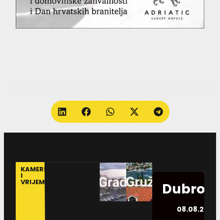
KAMERE
I
VRIJEME
Dubrovn
08.08.2026.