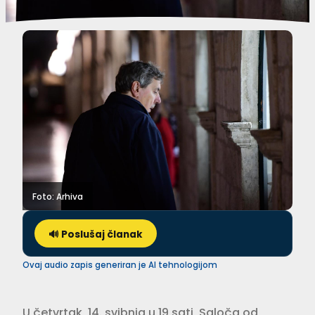
Foto: Arhiva
🔊 Poslušaj članak
Ovaj audio zapis generiran je AI tehnologijom
U četvrtak, 14. svibnja u 19 sati, Saloča od