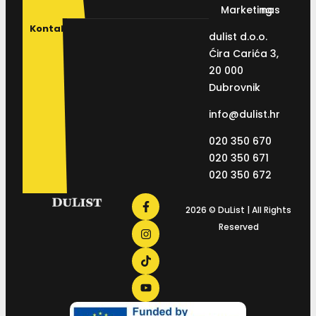
Marketing
nas
Kontakt
dulist d.o.o.
Ćira Carića 3,
20 000
Dubrovnik
info@dulist.hr
020 350 670
020 350 671
020 350 672
2026 © DuList | All Rights
Reserved