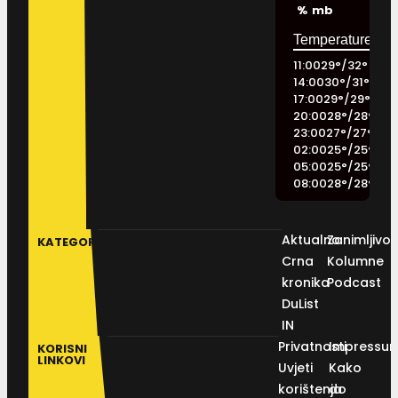
%
mb
11:00
29
°
/
32
°
14:00
30
°
/
31
°
17:00
29
°
/
29
°
20:00
28
°
/
28
°
23:00
27
°
/
27
°
02:00
25
°
/
25
°
05:00
25
°
/
25
°
08:00
28
°
/
28
°
Aktualno
Zanimljivos
KATEGORIJE
Crna
Kolumne
kronika
Podcast
DuList
IN
Privatnosti
Impressu
KORISNI
LINKOVI
Uvjeti
Kako
korištenja
do