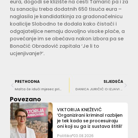
eura, dogodi se klizište na cesti Tamarić pa i za
tu sanaciju treba dodatnih 650 tisuća eura –
naglasila je kandidatkinja za gradonačelnicu
koalicije Slobodno te dodala kako čistači i
odgajateljice nemaju dovoljno visoke plaće, a
povećanje im se obećava nakon izbora pa se
Bonačić Obradović zapitala ‘Je li to
ucjenjivanje?’.
PRETHODNA
SLJEDEĆA
Malta će idući mjesec priznati Palestinu, a Hrvatska još uvijek ništa?!
DANICA JURIČIĆ O IZJAVI HAJDAŠA DONČIĆA Ova izjava nije lapsus. Ona je sljepoća muške privilegije
Povezano
VIKTORIJA KNEŽEVIĆ
‘Organizirani kriminal razbijen
je tek kada se procesuiraju
oni koji su ga iz sustava štitili’
Politika
03.08.2026