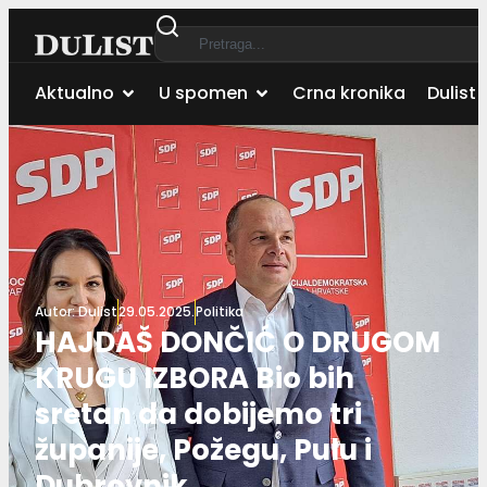
Aktualno
U spomen
Crna kronika
Dulist 
Autor:
Dulist
29.05.2025.
Politika
HAJDAŠ DONČIĆ O DRUGOM
KRUGU IZBORA Bio bih
sretan da dobijemo tri
županije, Požegu, Pulu i
Dubrovnik