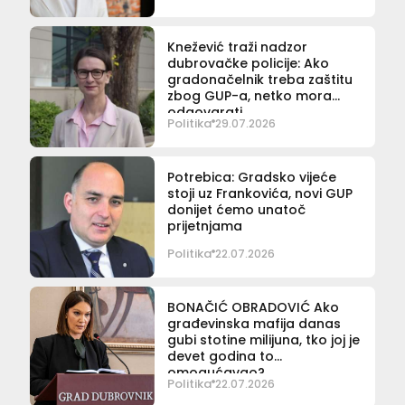
Knežević traži nadzor
dubrovačke policije: Ako
gradonačelnik treba zaštitu
zbog GUP-a, netko mora
odgovarati
Politika
29.07.2026
Potrebica: Gradsko vijeće
stoji uz Frankovića, novi GUP
donijet ćemo unatoč
prijetnjama
Politika
22.07.2026
BONAČIĆ OBRADOVIĆ Ako
građevinska mafija danas
gubi stotine milijuna, tko joj je
devet godina to
omogućavao?
Politika
22.07.2026