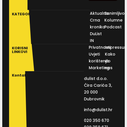
Aktualno
Zanimljivos
KATEGORIJE
Crna
Kolumne
kronika
Podcast
DuList
IN
Privatnosti
Impressu
KORISNI
LINKOVI
Uvjeti
Kako
korištenja
do
Marketing
nas
Kontakt
dulist d.o.o.
Ćira Carića 3,
20 000
Dubrovnik
info@dulist.hr
020 350 670