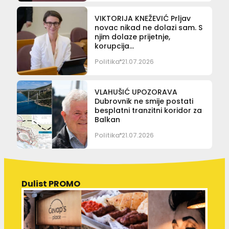
VIKTORIJA KNEŽEVIĆ Prljav
novac nikad ne dolazi sam. S
njim dolaze prijetnje,
korupcija…
Politika
21.07.2026
VLAHUŠIĆ UPOZORAVA
Dubrovnik ne smije postati
besplatni tranzitni koridor za
Balkan
Politika
21.07.2026
Dulist PROMO