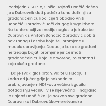
Predsjednik SDP-a, Siniša Hajdaš Dončić došao
je u Dubrovnik dati podršku kandidatkinji za
gradonačelnicu koalicije Slobodno Aniti
Bonačić Obradović uoči drugog kruga izbora.
Na konferenciji za medije naglasio je kako će
Dubrovnik s Anitom Bonačić Obradović dobiti
novu snagu i osobu koja želi promjene u
modelu upravljanja. Dodao je kako se građani
ne trebaju bojati promjene jer će imati
gradonačelnicu koja je otvorena, tolerantna i
koja sluša građane.
– Da je svaki glas bitan, vidite u slučaju iz
Zadra od jučer gdje je naknadnim
prebrojavanjem HDZ-ova većina izgubila
dotadašnju većinu i više nije većina – naglasio
je Hajdaš Dončić koji je pozvao sve građane
Dubrovnika i Dubrovačko-neretvanske