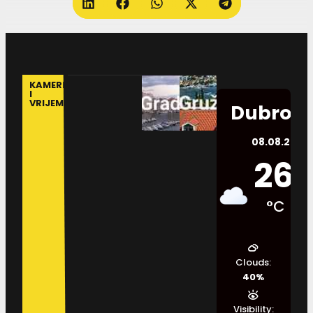
KAMERE
I
VRIJEME
Dubrovn
08.08.2026.
26
°C
Clouds:
40%
Visibility: