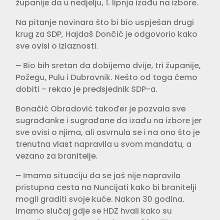
županije da u nedjelju, 1. lipnja izađu na izbore.
Na pitanje novinara što bi bio uspješan drugi
krug za SDP, Hajdaš Dončić je odgovorio kako
sve ovisi o izlaznosti.
– Bio bih sretan da dobijemo dvije, tri županije,
Požegu, Pulu i Dubrovnik. Nešto od toga ćemo
dobiti – rekao je predsjednik SDP-a.
Bonačić Obradović također je pozvala sve
sugrađanke i sugrađane da izađu na izbore jer
sve ovisi o njima, ali osvrnula se i na ono što je
trenutna vlast napravila u svom mandatu, a
vezano za branitelje.
– Imamo situaciju da se još nije napravila
pristupna cesta na Nuncijati kako bi branitelji
mogli graditi svoje kuće. Nakon 30 godina.
Imamo slučaj gdje se HDZ hvali kako su