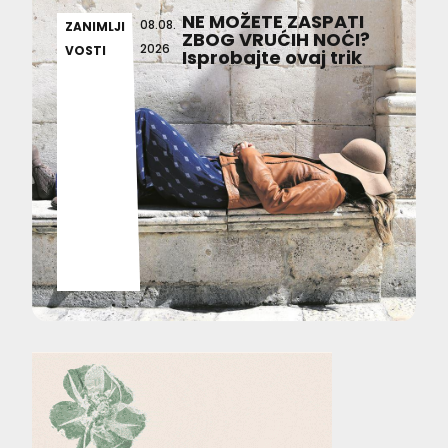
NE MOŽETE ZASPATI
08.08.
ZANIMLJI
ZBOG VRUĆIH NOĆI?
2026
VOSTI
Isprobajte ovaj trik