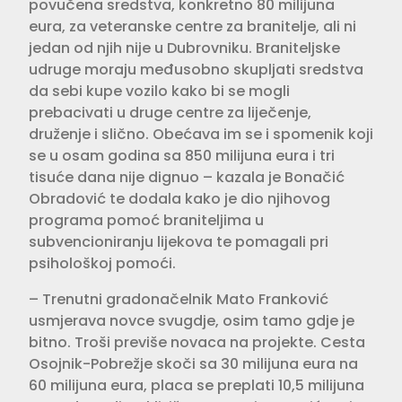
povučena sredstva, konkretno 80 milijuna
eura, za veteranske centre za branitelje, ali ni
jedan od njih nije u Dubrovniku. Braniteljske
udruge moraju međusobno skupljati sredstva
da sebi kupe vozilo kako bi se mogli
prebacivati u druge centre za liječenje,
druženje i slično. Obećava im se i spomenik koji
se u osam godina sa 850 milijuna eura i tri
tisuće dana nije dignuo – kazala je Bonačić
Obradović te dodala kako je dio njihovog
programa pomoć braniteljima u
subvencioniranju lijekova te pomagali pri
psihološkoj pomoći.
– Trenutni gradonačelnik Mato Franković
usmjerava novce svugdje, osim tamo gdje je
bitno. Troši previše novaca na projekte. Cesta
Osojnik-Pobrežje skoči sa 30 milijuna eura na
60 milijuna eura, placa se preplati 10,5 milijuna