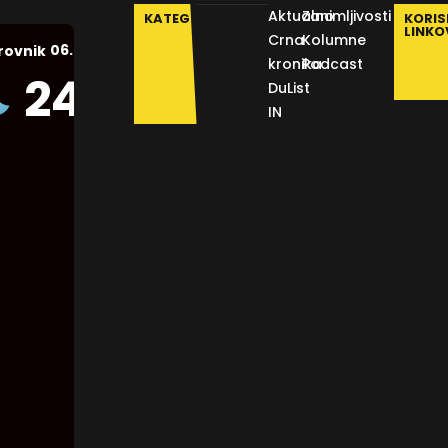
Aktualno
Zanimljivosti
KATEGORIJE
KORIS
LINKO
Crna
Kolumne
06.08.2026.
rovnik
kronika
Podcast
Humidity:
24
°C
DuList
48 %
IN
Pressure:
1014 mb
Wind:
12
Km/h
Clouds:
0%
Visibility:
10 km
Sunrise: