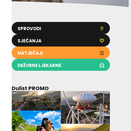
SPROVODI
SJEĆANJA
NATJEČAJI
DEŽURNE LJEKARNE
Dulist PROMO