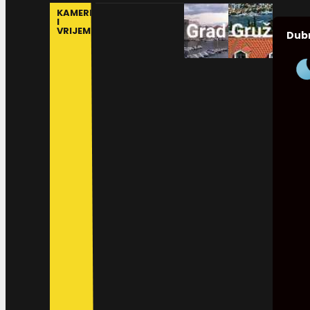
KAMERE
I
VRIJEME
Dub