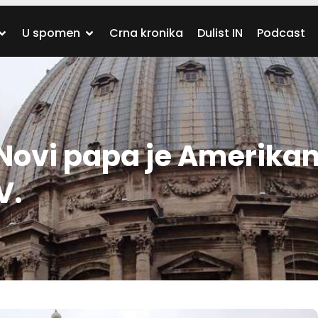
U spomen
Crna kronika
Dulist IN
Podcast
ovi papa je Amerikan
V.