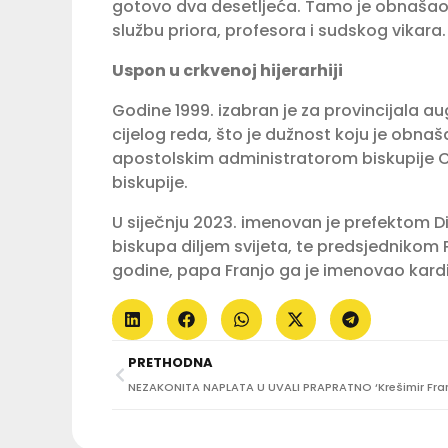
gotovo dva desetljeća. Tamo je obnašao r
službu priora, profesora i sudskog vikara.
Uspon u crkvenoj hijerarhiji
Godine 1999. izabran je za provincijala au
cijelog reda, što je dužnost koju je obna
apostolskim administratorom biskupije Ch
biskupije.
U siječnju 2023. imenovan je prefektom D
biskupa diljem svijeta, te predsjednikom P
godine, papa Franjo ga je imenovao kard
PRETHODNA