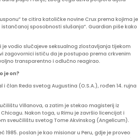
 usponu” te citira katoličke novine Crux prema kojima je
 istančanoj sposobnosti slušanja”. Guardian piše kako
 je vodio slučajeve seksualnog zlostavljanja tijekom
govi zagovornici ističu da je postupao prema crkvenim
ovoljno transparentno i odlučno reagirao.
o je on?
l i član Reda svetog Augustina (O.S.A.), rođen 14. rujna
ilištu Villanova, a zatim je stekao magisterij iz
Chicagu. Nakon toga, u Rimu je završio licencijat i
om sveučilištu svetog Tome Akvinskog (Angelicum).
ć 1985. poslan je kao misionar u Peru, gdje je proveo