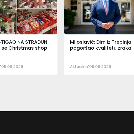
STIGAO NA STRADUN
Miloslavić: Dim iz Trebinja
o se Christmas shop
pogoršao kvalitetu zraka
05.08.2026
Aktualno
05.08.2026