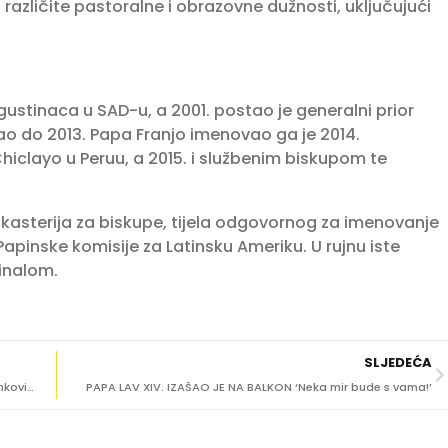
azličite pastoralne i obrazovne dužnosti, uključujući
gustinaca u SAD-u, a 2001. postao je generalni prior
šao do 2013. Papa Franjo imenovao ga je 2014.
iclayo u Peruu, a 2015. i službenim biskupom te
ikasterija za biskupe, tijela odgovornog za imenovanje
apinske komisije za Latinsku Ameriku. U rujnu iste
inalom.
SLJEDEĆA
NEZAKONITA NAPLATA U UVALI PRAPRATNO ‘Krešimir Franković je iskoristio dobru volju nas suvlasnika’
PAPA LAV XIV. IZAŠAO JE NA BALKON ‘Neka mir bude s vama!’