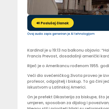
🔊 Poslušaj članak
Ovaj audio zapis generiran je AI tehnologijom
Kardinal je u 19:13 na balkonu objavio: 
Francis Prevost, dosadašnji američki kard
Riječ je o Amerikancu rođenom 1955. godi
Veći dio svećeničkog života proveo je izva
profesor, odgojitelj i biskup. To ga čini 
iskustvom u Latinskoj Americi.
On je prefekt Dikasterija za biskupe, što j
umjeren, sposoban za dijalog i povezivanje
Njegov stil i prioriteti bliski su reforms