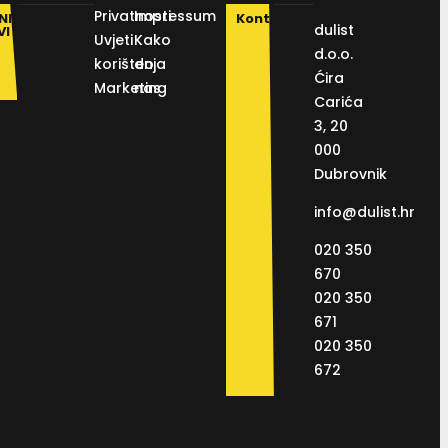
Privatnosti
Impressum
NI
Kontakt
dulist
VI
Uvjeti
Kako
d.o.o.
korištenja
do
Ćira
Marketing
nas
Carića
3, 20
000
Dubrovnik
info@dulist.hr
020 350
670
020 350
671
020 350
672