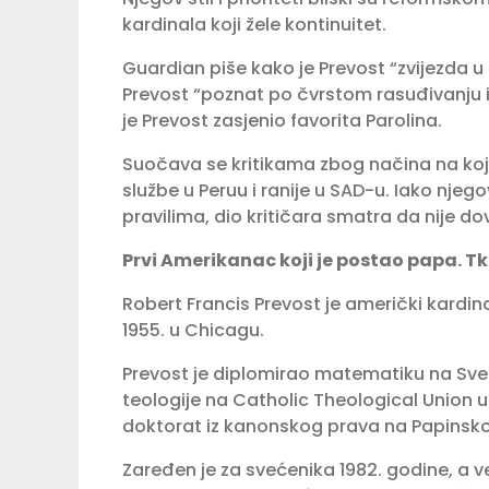
kardinala koji žele kontinuitet.
Guardian piše kako je Prevost “zvijezda u
Prevost “poznat po čvrstom rasuđivanju i
je Prevost zasjenio favorita Parolina.
Suočava se kritikama zbog načina na koji
službe u Peruu i ranije u SAD-u. Iako nje
pravilima, dio kritičara smatra da nije d
Prvi Amerikanac koji je postao papa. Tk
Robert Francis Prevost je američki kardina
1955. u Chicagu.
Prevost je diplomirao matematiku na Sveuč
teologije na Catholic Theological Union u 
doktorat iz kanonskog prava na Papinsk
Zaređen je za svećenika 1982. godine, a ve