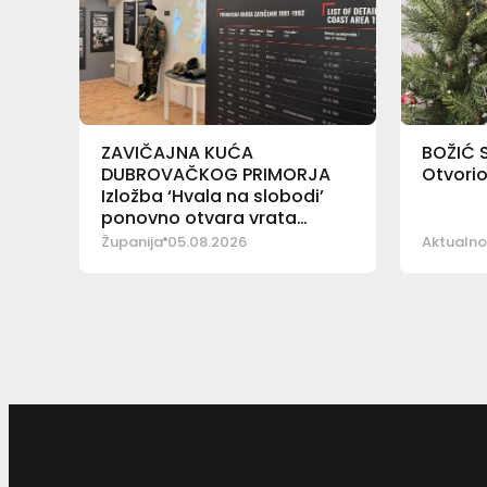
ZAVIČAJNA KUĆA
BOŽIĆ 
DUBROVAČKOG PRIMORJA
Otvori
Izložba ‘Hvala na slobodi’
ponovno otvara vrata
posjetiteljima
Županija
05.08.2026
Aktualno