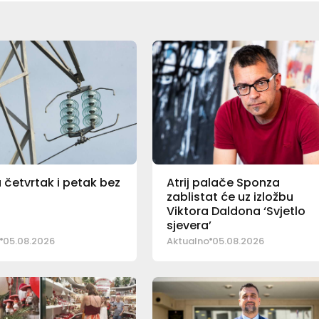
u četvrtak i petak bez
Atrij palače Sponza
zablistat će uz izložbu
Viktora Daldona ‘Svjetlo
sjevera’
05.08.2026
Aktualno
05.08.2026