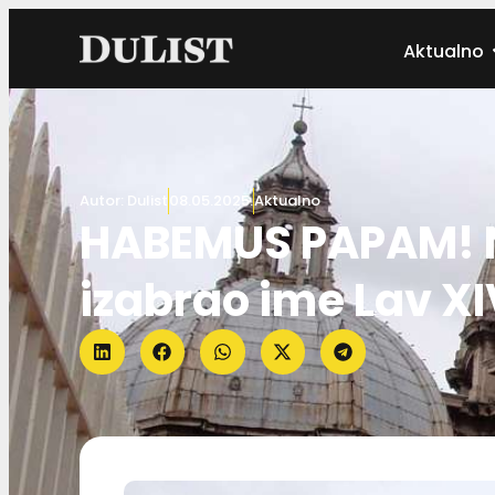
Aktualno
Autor:
Dulist
08.05.2025.
Aktualno
HABEMUS PAPAM! N
izabrao ime Lav XI