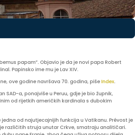
“Habemus papam”. Objavio je da je novi papa Robert
inal. Papinsko ime mu je Lav XIV.
ne, ove godine navršava 70. godina, piše
Index
.
n SAD-a, ponajviše u Peruu, gdje je bio župnik,
jednim od rijetkih američkih kardinala s dubokim
e jedna od najutjecajnijih funkcija u Vatikanu. Prévost je
 različitih struja unutar Crkve, smatraju analitičari.
kom duhu pape Franje, zbog čega uživa potporu dijela