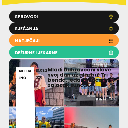
SPROVODI
SJEĆANJA
NATJEČAJI
DEŽURNE LJEKARNE
Mladi Dubrovčani slave
10.08.2
AKTUA
svoj dan uz glazbu: Tri
026
LNO
benda, jedan koncert i
zalazak sunca