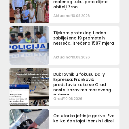
malenog Luku, peto dijete
obitelji Zrno
Aktualno
10.08.2026
Tijekom proteklog tjedna
zabilježeno 19 prometnih
nesreća, izrečeno 1587 mjera
Aktualno
10.08.2026
Dubrovnik u fokusu Daily
Expressa: Franković
predstavio kako se Grad
nosi s izazovima masovnog
turizma
Grad
10.08.2026
Od utorka jeftinije gorivo: Evo
koliko će stajati benzin i dizel