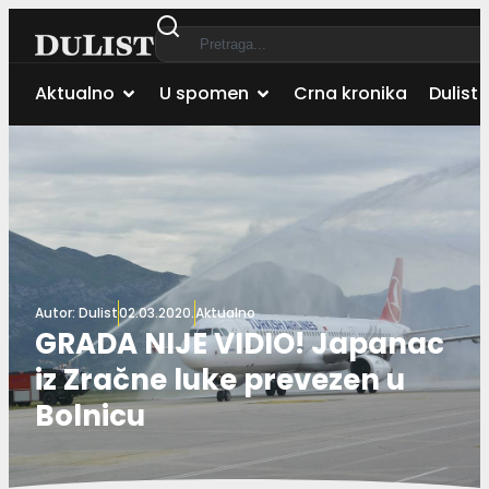
Aktualno
U spomen
Crna kronika
Dulist 
Autor:
Dulist
02.03.2020.
Aktualno
GRADA NIJE VIDIO! Japanac
iz Zračne luke prevezen u
Bolnicu