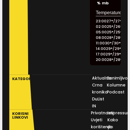
%
mb
23:00
27
°
/
27
°
02:00
25
°
/
26
°
05:00
25
°
/
25
°
08:00
28
°
/
28
°
11:00
30
°
/
30
°
14:00
29
°
/
29
°
17:00
29
°
/
29
°
20:00
28
°
/
28
°
Aktualno
Zanimljivos
KATEGORIJE
Crna
Kolumne
kronika
Podcast
DuList
IN
Privatnosti
Impressu
KORISNI
LINKOVI
Uvjeti
Kako
korištenja
do