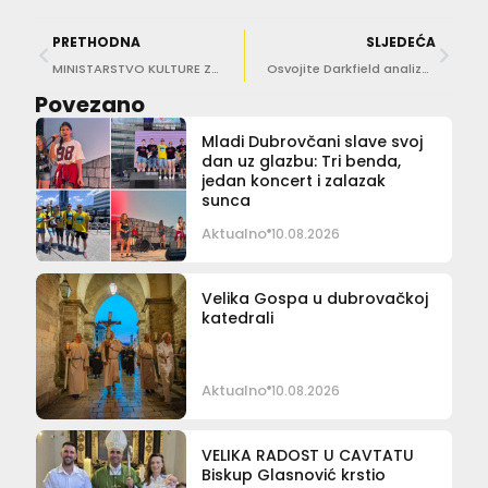
PRETHODNA
SLJEDEĆA
MINISTARSTVO KULTURE ZA DULIST ‘Žana Baća nije dala ostavku, već otvorila bolovanje’
Osvojite Darkfield analizu žive kapi krvi
Povezano
Mladi Dubrovčani slave svoj
dan uz glazbu: Tri benda,
jedan koncert i zalazak
sunca
Aktualno
10.08.2026
Velika Gospa u dubrovačkoj
katedrali
Aktualno
10.08.2026
VELIKA RADOST U CAVTATU
Biskup Glasnović krstio