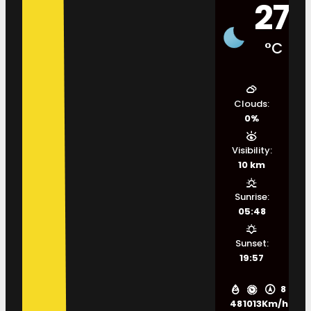
27
°C
Clouds:
0%
Visibility:
10 km
Sunrise:
05:48
Sunset:
19:57
8
48
1013
Km/h