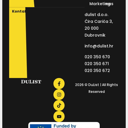
Marketing
nas
Kontakt
dulist d.o.o.
Ćira Carića 3,
20 000
Dubrovnik
info@dulist.hr
020 350 670
020 350 671
020 350 672
2026 © DuList | All Rights
Reserved