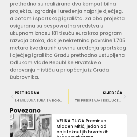
prethodno su realizirana dva kompatibilna
projekta, izgradnje i uređenja najprije dječjeg,
a potom i sportskog igrališta. Za oba projekta
osigurana su bespovratna sredstva u
ukupnom iznosu 181 tisuću eura kroz program
razvoja otoka, dok je nekretnina površine 1.705
metara kvadratnih u svrhu uređenja sportskog
i dječjeg igrališta Gradu prethodno ustupljena
Odlukom Vlade Republike Hrvatske o
darovanju – ističu u priopćenju iz Grada
Dubrovnika.
PRETHODNA
SLJEDEĆA
1,4 MILIJUNA EURA ZA BOGIŠIĆEV PARK Puzović u Zagrebu preuzeo Odluku o financiranju obnove
TRI PREKRŠAJA I ISKLJUČENJE IZ SUSTAVA Strože mjere za turističke autobuse i kombije
Povezano
VELIKA TUGA Preminuo
Mladen Mitić, jedan od
najistaknutijih hrvatskih