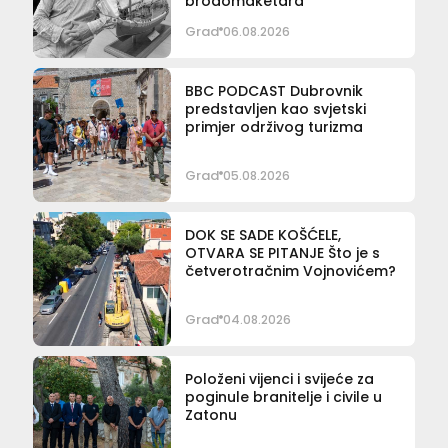
brodomaketara
Grad
06.08.2026
BBC PODCAST Dubrovnik
predstavljen kao svjetski
primjer održivog turizma
Grad
05.08.2026
DOK SE SADE KOŠĆELE,
OTVARA SE PITANJE Što je s
četverotračnim Vojnovićem?
Grad
04.08.2026
Položeni vijenci i svijeće za
poginule branitelje i civile u
Zatonu