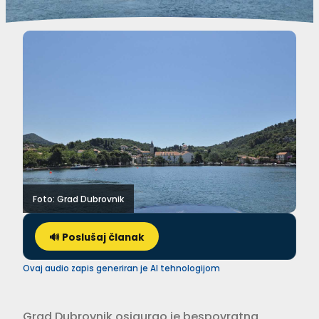
Foto: Grad Dubrovnik
🔊 Poslušaj članak
Ovaj audio zapis generiran je AI tehnologijom
Grad Dubrovnik osigurao je bespovratna