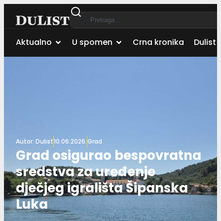
Aktualno
U spomen
Crna kronika
Dulist 
Autor:
Dulist
10.06.2026.
Grad
Grad osigurao bespovratna
sredstva za uređenje
dječjeg igrališta Šipanska
Luka