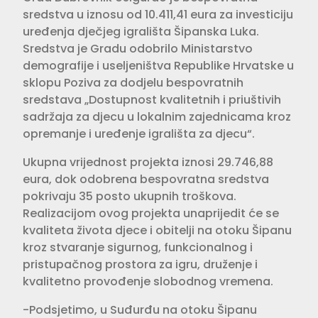
sredstva u iznosu od 10.411,41 eura za investiciju
uređenja dječjeg igrališta Šipanska Luka.
Sredstva je Gradu odobrilo Ministarstvo
demografije i useljeništva Republike Hrvatske u
sklopu Poziva za dodjelu bespovratnih
sredstava „Dostupnost kvalitetnih i priuštivih
sadržaja za djecu u lokalnim zajednicama kroz
opremanje i uređenje igrališta za djecu“.
Ukupna vrijednost projekta iznosi 29.746,88
eura, dok odobrena bespovratna sredstva
pokrivaju 35 posto ukupnih troškova.
Realizacijom ovog projekta unaprijedit će se
kvaliteta života djece i obitelji na otoku Šipanu
kroz stvaranje sigurnog, funkcionalnog i
pristupačnog prostora za igru, druženje i
kvalitetno provođenje slobodnog vremena.
-Podsjetimo, u Suđurđu na otoku Šipanu