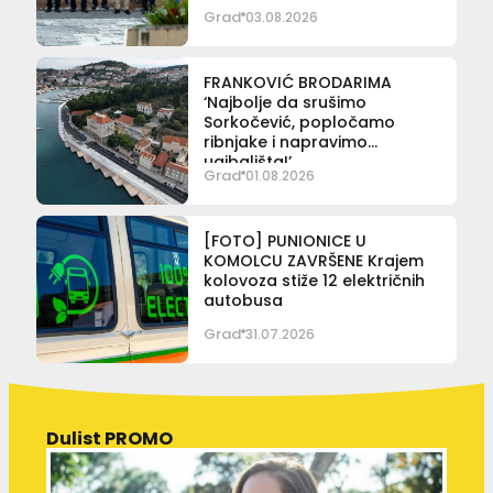
Grad
03.08.2026
FRANKOVIĆ BRODARIMA
‘Najbolje da srušimo
Sorkočević, popločamo
ribnjake i napravimo
ugibališta!’
Grad
01.08.2026
[FOTO] PUNIONICE U
KOMOLCU ZAVRŠENE Krajem
kolovoza stiže 12 električnih
autobusa
Grad
31.07.2026
Dulist PROMO