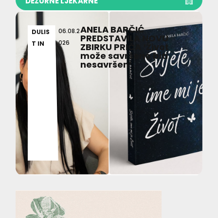
DEŽURNE LJEKARNE
ANELA BARČIĆ
06.08.2
DULIS
PREDSTAVILA NOVU
026
T IN
ZBIRKU PRIČA ‘Život
može savršeno biti
nesavršen’