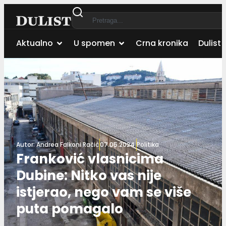
Aktualno
U spomen
Crna kronika
Dulist 
Autor:
Andrea Falkoni Račić
07.05.2024.
Politika
Franković vlasnicima
Dubine: Nitko vas nije
istjerao, nego vam se više
puta pomagalo