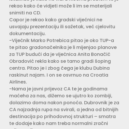
rekao kako će vidjeti može li im se materijali
snimiti na CD.
Capor je rekao kako gradski vijećnici ne
usvajaju prezentaciju ili sažetak, već cjelovitu
dokumentaciju.
-Vijećnik Marko Potrebica pitao je oko TUP-a
te pitao gradonačelnika je li mijenjao planove
za TUP budući da je vijećnica Anita Bonačić
Obradović rekla kako se tamo gradi šoping
centra. Pitao je i zbog čega je klubu Dubina
raskinut najam. I on se osvrnuo na Croatia
Airlines.
-Nama je javni prijevoz CA te je godinama
maćeha za nas, dižemo se ujutro ko zombiji,
dolazimo doma nakon ponoća. Dubrovnik je za
CA najzadnja rupa na svirali, a jedna od bitnijih
destinacija po prihodovnoj strukturi – smatra
te dodaje kako nam treba normalni zračni