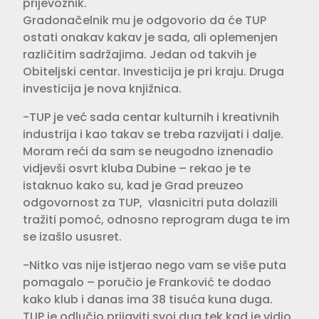
prijevoznik.
Gradonačelnik mu je odgovorio da će TUP
ostati onakav kakav je sada, ali oplemenjen
različitim sadržajima. Jedan od takvih je
Obiteljski centar. Investicija je pri kraju. Druga
investicija je nova knjižnica.
-TUP je već sada centar kulturnih i kreativnih
industrija i kao takav se treba razvijati i dalje.
Moram reći da sam se neugodno iznenadio
vidjevši osvrt kluba Dubine – rekao je te
istaknuo kako su, kad je Grad preuzeo
odgovornost za TUP, vlasnicitri puta dolazili
tražiti pomoć, odnosno reprogram duga te im
se izašlo ususret.
-Nitko vas nije istjerao nego vam se više puta
pomagalo – poručio je Franković te dodao
kako klub i danas ima 38 tisuća kuna duga.
TUP je odlučio prijaviti svoj dug tek kad je vidio