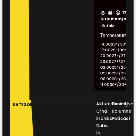
17
50
1015
Km/h
%
mb
14:00
29
°
/
30
°
17:00
29
°
/
30
°
20:00
27
°
/
27
°
23:00
27
°
/
27
°
02:00
25
°
/
25
°
05:00
25
°
/
25
°
08:00
28
°
/
28
°
11:00
30
°
/
30
°
Aktualno
Zanimljivos
KATEGORIJE
Crna
Kolumne
kronika
Podcast
DuList
IN