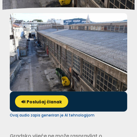
🔊 Poslušaj članak
Ovaj audio zapis generiran je AI tehnologijom
Gradsko vijeće ne može raspravljat o