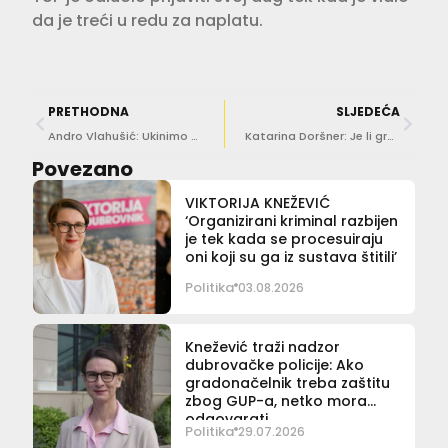
da je treći u redu za naplatu.
PRETHODNA
SLJEDEĆA
Andro Vlahušić: Ukinimo vinjete za Pile, a svim građanima omogućimo besplatan promet oko Grada
Katarina Doršner: Je li gradnja zračne luke Trebinje novi oblik rata prema RH?
Povezano
VIKTORIJA KNEŽEVIĆ
‘Organizirani kriminal razbijen
je tek kada se procesuiraju
oni koji su ga iz sustava štitili’
Politika
03.08.2026
Knežević traži nadzor
dubrovačke policije: Ako
gradonačelnik treba zaštitu
zbog GUP-a, netko mora
odgovarati
Politika
29.07.2026