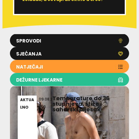
SPROVODI
SJEĆANJA
NATJEČAJI
DEŽURNE LJEKARNE
Temperature do 36
09.08.2
AKTUA
stupnjeva, stiže i
026
LNO
saharski pijesak