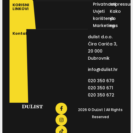
Privatnosti
Impressu
KORISNI
LINKOVI
Uvjeti
Kako
korištenja
do
Marketing
nas
Kontakt
dulist d.o.o.
Ćira Carića 3,
20 000
Dubrovnik
info@dulist.hr
020 350 670
020 350 671
020 350 672
2026 © DuList | All Rights
Reserved