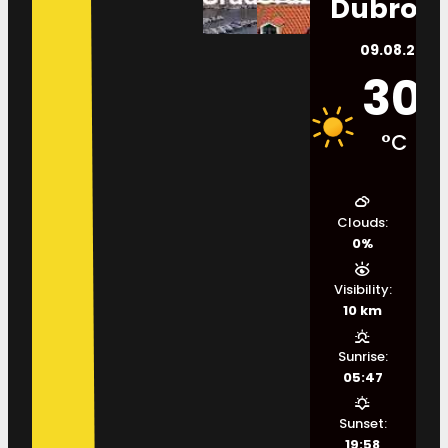
Dubrovn
09.08.2026.
30
°C
Clouds:
0%
Visibility:
10 km
Sunrise:
05:47
Sunset:
19:58