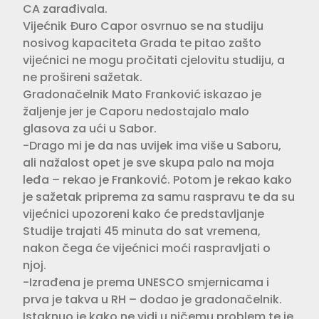
CA zarađivala.
Vijećnik Đuro Capor osvrnuo se na studiju
nosivog kapaciteta Grada te pitao zašto
vijećnici ne mogu pročitati cjelovitu studiju, a
ne prošireni sažetak.
Gradonačelnik Mato Franković iskazao je
žaljenje jer je Caporu nedostajalo malo
glasova za ući u Sabor.
-Drago mi je da nas uvijek ima više u Saboru,
ali nažalost opet je sve skupa palo na moja
leđa – rekao je Franković. Potom je rekao kako
je sažetak priprema za samu raspravu te da su
vijećnici upozoreni kako će predstavljanje
Studije trajati 45 minuta do sat vremena,
nakon čega će vijećnici moći raspravljati o
njoj.
-Izrađena je prema UNESCO smjernicama i
prva je takva u RH – dodao je gradonačelnik.
Istaknuo je kako ne vidi u ničemu problem te je