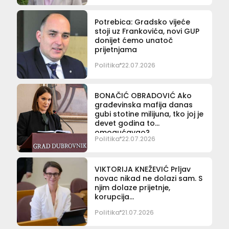
Potrebica: Gradsko vijeće
stoji uz Frankovića, novi GUP
donijet ćemo unatoč
prijetnjama
Politika
22.07.2026
BONAČIĆ OBRADOVIĆ Ako
građevinska mafija danas
gubi stotine milijuna, tko joj je
devet godina to
omogućavao?
Politika
22.07.2026
VIKTORIJA KNEŽEVIĆ Prljav
novac nikad ne dolazi sam. S
njim dolaze prijetnje,
korupcija…
Politika
21.07.2026