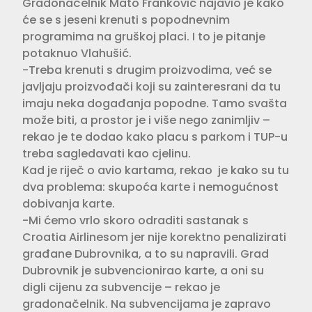
Gradonačelnik Mato Franković najavio je kako
će se s jeseni krenuti s popodnevnim
programima na gruškoj placi. I to je pitanje
potaknuo Vlahušić.
-Treba krenuti s drugim proizvodima, već se
javljaju proizvođači koji su zainteresrani da tu
imaju neka događanja popodne. Tamo svašta
može biti, a prostor je i više nego zanimljiv –
rekao je te dodao kako placu s parkom i TUP-u
treba sagledavati kao cjelinu.
Kad je riječ o avio kartama, rekao je kako su tu
dva problema: skupoća karte i nemogućnost
dobivanja karte.
-Mi ćemo vrlo skoro odraditi sastanak s
Croatia Airlinesom jer nije korektno penalizirati
građane Dubrovnika, a to su napravili. Grad
Dubrovnik je subvencionirao karte, a oni su
digli cijenu za subvencije – rekao je
gradonačelnik. Na subvencijama je zapravo