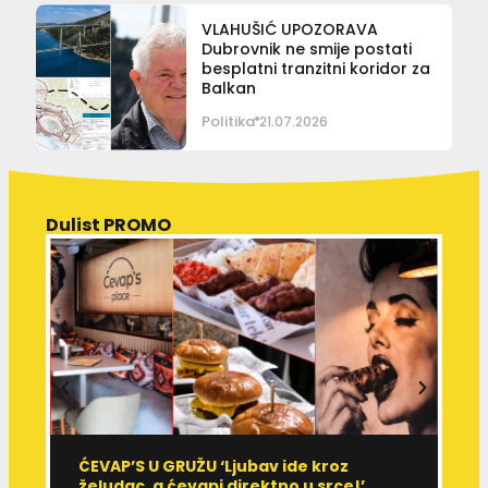
VLAHUŠIĆ UPOZORAVA
Dubrovnik ne smije postati
besplatni tranzitni koridor za
Balkan
Politika
21.07.2026
Dulist PROMO
ĆEVAP’S U GRUŽU ‘Ljubav ide kroz
V
želudac, a ćevapi direktno u srce!’
d