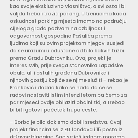
kao svoje ekskluzivno vlasništvo, a svi ostali bi
valjda trebali tražiti parking. U trenucima kada
oskudnost parking mjesta imamo na području
cijeloga grada pozivam na ozbiljnost i
odgovornost gospodina Pašalića prema
ljudima koji su ovim projektom njegovi susjedi
da se urazumi u odustane od bilo kakvih tužbi
prema Gradu Dubrovniku. Ovaj projekt je
interes svih, prije svega stanovnika Lapadske
obale, ali i ostalih građana Dubrovnika i
njihovih gostiju koji će se njime služiti – rekao je
Franković i dodao kako se nada da će se
radovi nastaviti istim intenzitetom pa ćemo za
par mjeseci ovdje obilaziti obalni zid, a trebao
bi biti gotov i početak trupa ceste.
– Borba je bila dok smo dobili sredstva. Ovaj
projekt financira se iz EU fondova i 15 posto iz
državne blagajne. Sad se još jednom moramo