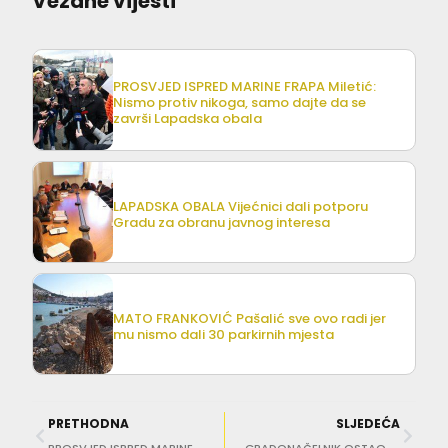
Vezane vijesti
PROSVJED ISPRED MARINE FRAPA Miletić:
Nismo protiv nikoga, samo dajte da se
završi Lapadska obala
LAPADSKA OBALA Vijećnici dali potporu
Gradu za obranu javnog interesa
MATO FRANKOVIĆ Pašalić sve ovo radi jer
mu nismo dali 30 parkirnih mjesta
PRETHODNA
SLJEDEĆA