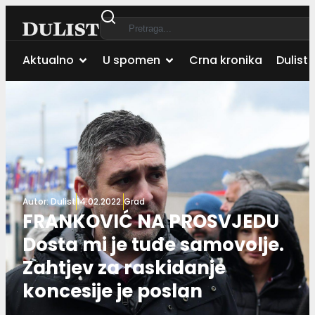
Aktualno
U spomen
Crna kronika
Dulist 
Autor:
Dulist
14.02.2022.
Grad
FRANKOVIĆ NA PROSVJEDU
Dosta mi je tuđe samovolje.
Zahtjev za raskidanje
koncesije je poslan