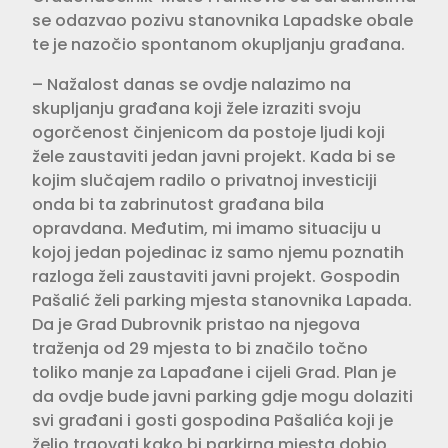
se odazvao pozivu stanovnika Lapadske obale
te je nazočio spontanom okupljanju građana.
– Nažalost danas se ovdje nalazimo na
skupljanju građana koji žele izraziti svoju
ogorčenost činjenicom da postoje ljudi koji
žele zaustaviti jedan javni projekt. Kada bi se
kojim slučajem radilo o privatnoj investiciji
onda bi ta zabrinutost građana bila
opravdana. Međutim, mi imamo situaciju u
kojoj jedan pojedinac iz samo njemu poznatih
razloga želi zaustaviti javni projekt. Gospodin
Pašalić želi parking mjesta stanovnika Lapada.
Da je Grad Dubrovnik pristao na njegova
traženja od 29 mjesta to bi značilo točno
toliko manje za Lapađane i cijeli Grad. Plan je
da ovdje bude javni parking gdje mogu dolaziti
svi građani i gosti gospodina Pašalića koji je
želio trgovati kako bi parkirna mjesta dobio