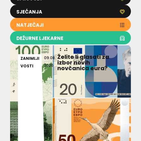
SJEĆANJA
NATJEČAJI
DEŽURNE LJEKARNE
Želite li glasati za
09.08.
ZANIMLJI
izbor novih
2026
VOSTI
novčanica eura?