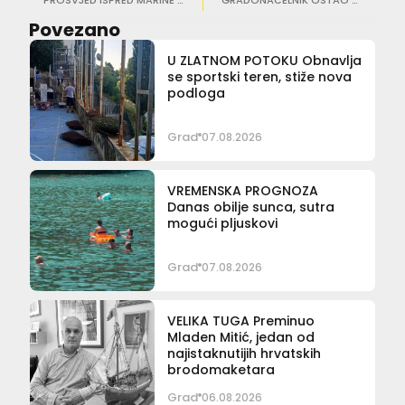
PROSVJED ISPRED MARINE FRAPA Miletić: Nismo protiv nikoga, samo dajte da se završi Lapadska obala
GRADONAČELNIK OSTAO BEZ VOZAČKE DOZVOLE ‘Vozio sam 105 kilometara na sat’
Povezano
U ZLATNOM POTOKU Obnavlja
se sportski teren, stiže nova
podloga
Grad
07.08.2026
VREMENSKA PROGNOZA
Danas obilje sunca, sutra
mogući pljuskovi
Grad
07.08.2026
VELIKA TUGA Preminuo
Mladen Mitić, jedan od
najistaknutijih hrvatskih
brodomaketara
Grad
06.08.2026