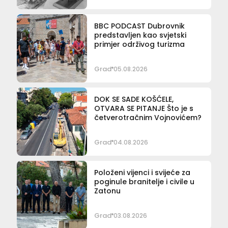
BBC PODCAST Dubrovnik
predstavljen kao svjetski
primjer održivog turizma
Grad
05.08.2026
DOK SE SADE KOŠĆELE,
OTVARA SE PITANJE Što je s
četverotračnim Vojnovićem?
Grad
04.08.2026
Položeni vijenci i svijeće za
poginule branitelje i civile u
Zatonu
Grad
03.08.2026