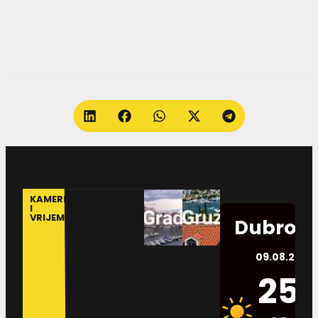
KAMERE
I
VRIJEME
Dubrovn
09.08.2026.
25