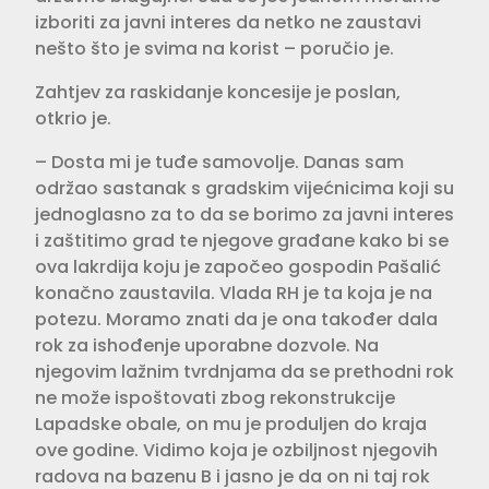
izboriti za javni interes da netko ne zaustavi
nešto što je svima na korist – poručio je.
Zahtjev za raskidanje koncesije je poslan,
otkrio je.
– Dosta mi je tuđe samovolje. Danas sam
održao sastanak s gradskim vijećnicima koji su
jednoglasno za to da se borimo za javni interes
i zaštitimo grad te njegove građane kako bi se
ova lakrdija koju je započeo gospodin Pašalić
konačno zaustavila. Vlada RH je ta koja je na
potezu. Moramo znati da je ona također dala
rok za ishođenje uporabne dozvole. Na
njegovim lažnim tvrdnjama da se prethodni rok
ne može ispoštovati zbog rekonstrukcije
Lapadske obale, on mu je produljen do kraja
ove godine. Vidimo koja je ozbiljnost njegovih
radova na bazenu B i jasno je da on ni taj rok