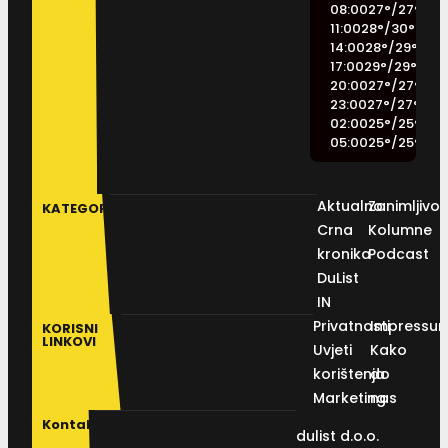
08:00
27
°
/
27
°
11:00
28
°
/
30
°
14:00
28
°
/
29
°
17:00
29
°
/
29
°
20:00
27
°
/
27
°
23:00
27
°
/
27
°
02:00
25
°
/
25
°
05:00
25
°
/
25
°
Aktualno
Zanimljivos
KATEGORIJE
Crna
Kolumne
kronika
Podcast
DuList
IN
Privatnosti
Impressu
KORISNI
LINKOVI
Uvjeti
Kako
korištenja
do
Marketing
nas
Kontakt
dulist d.o.o.