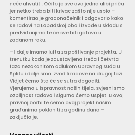
neće uhvatiti. Očito je sve ovo jedna alibi priča
jer netko treba biti krivac zašto nije uspio –
komentirao je gradonačelnik i odgovorio kako
se radovi na Lapadskoj obali izvode u skladu s
predviđanjima te će sve biti gotovo u
zadanom roku.
– I dalje imamo lufta za poštivanje projekta. U
trenutku kada je zaustavljena treća i četvrta
faza nezakonitom odlukom Upravnog suda u
Splitu i dalje smo izvodili radove na drugoj fazi.
Vidjet ćemo što će se sutra dogoditi.
Vjerujemo u ispravnost naših tijela, svjesni smo
ozbiljnost radova i sigurno ćemo uspjeti u ovoj
pravnoj borbi te ćemo ovaj projekt našim
građanima pokloniti za godinu dana –
zaključio je.