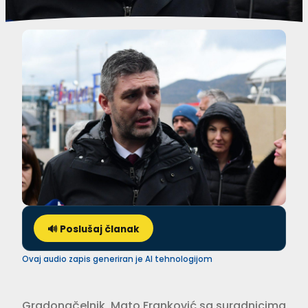
🔊 Poslušaj članak
Ovaj audio zapis generiran je AI tehnologijom
Gradonačelnik Mato Franković sa suradnicima