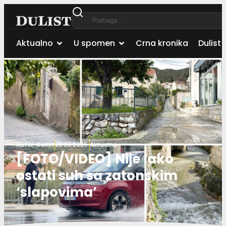
Aktualno
U spomen
Crna kronika
Dulist 
Autor:
Dulist
28.03.2025.
Aktualno
[FOTO/VIDEO] Nije lako
ostati suh sa zatonskim
‘slapovima’