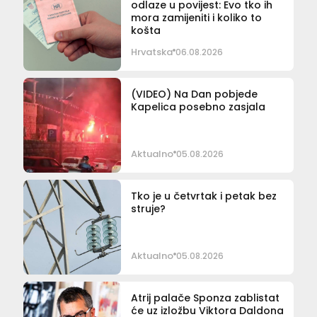
odlaze u povijest: Evo tko ih
mora zamijeniti i koliko to
košta
Hrvatska
06.08.2026
(VIDEO) Na Dan pobjede
Kapelica posebno zasjala
Aktualno
05.08.2026
Tko je u četvrtak i petak bez
struje?
Aktualno
05.08.2026
Atrij palače Sponza zablistat
će uz izložbu Viktora Daldona