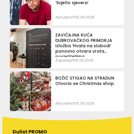
‘Svjetlo sjevera’
Aktualno
05.08.2026
ZAVIČAJNA KUĆA
DUBROVAČKOG PRIMORJA
Izložba ‘Hvala na slobodi’
ponovno otvara vrata
posjetiteljima
Županija
05.08.2026
BOŽIĆ STIGAO NA STRADUN
Otvorio se Christmas shop
Aktualno
05.08.2026
Dulist PROMO