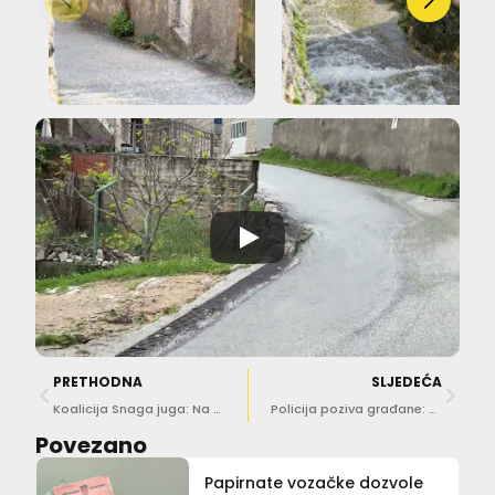
PRETHODNA
SLJEDEĆA
Koalicija Snaga juga: Na otocima se živi i izvan sezone
Policija poziva građane: Predložite lokacije za nadzor brzine
Povezano
Papirnate vozačke dozvole