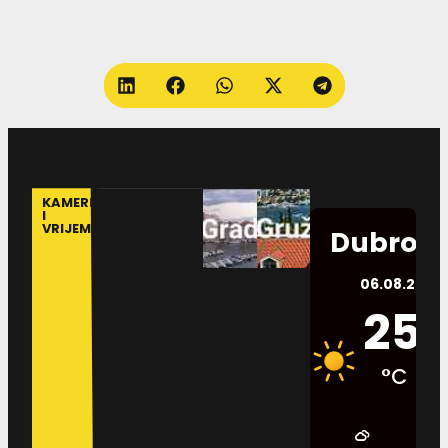
KAMERE
I
VRIJEME
Dubrovn
06.08.2026.
25
°C