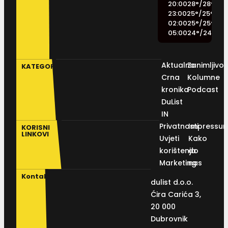
20:00
28
°
/
28
°
23:00
25
°
/
25
°
02:00
25
°
/
25
°
05:00
24
°
/
24
°
Aktualno
Zanimljivos
KATEGORIJE
Crna
Kolumne
kronika
Podcast
DuList
IN
Privatnosti
Impressu
KORISNI
LINKOVI
Uvjeti
Kako
korištenja
do
Marketing
nas
Kontakt
dulist d.o.o.
Ćira Carića 3,
20 000
Dubrovnik