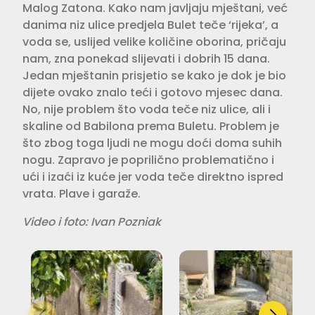
Malog Zatona. Kako nam javljaju mještani, već
danima niz ulice predjela Bulet teče ‘rijeka’, a
voda se, uslijed velike količine oborina, pričaju
nam, zna ponekad slijevati i dobrih 15 dana.
Jedan mještanin prisjetio se kako je dok je bio
dijete ovako znalo teći i gotovo mjesec dana.
No, nije problem što voda teče niz ulice, ali i
skaline od Babilona prema Buletu. Problem je
što zbog toga ljudi ne mogu doći doma suhih
nogu. Zapravo je poprilično problematično i
ući i izaći iz kuće jer voda teče direktno ispred
vrata. Plave i garaže.
Video i foto: Ivan Pozniak