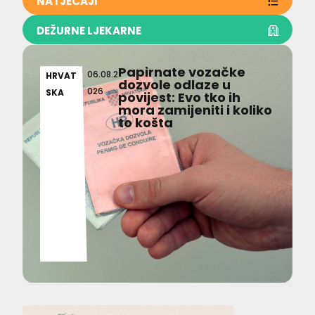
NATJEČAJI
DEŽURNE LJEKARNE
Papirnate vozačke
06.08.2
HRVAT
dozvole odlaze u
026
SKA
povijest: Evo tko ih
mora zamijeniti i koliko
to košta