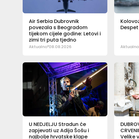
Air Serbia Dubrovnik
Kolovoz
povezala s Beogradom
Despet 
tijekom cijele godine: Letovi i
zimi tri puta tjedno
Aktualno
08.08.2026
Aktualno
U NEDJELJU Stradun će
DUBROV
zapjevati uz Adija Šošu i
CRVENI
najbolje hrvatske klape
Velike 