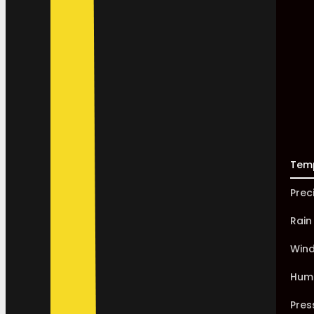
Tem
Prec
Rain
Win
Humi
Pres