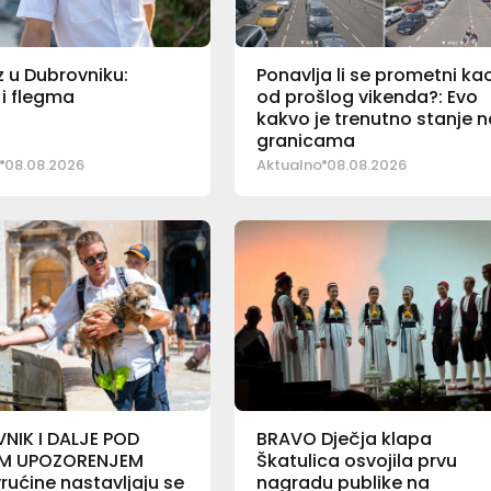
 u Dubrovniku:
Ponavlja li se prometni ka
i flegma
od prošlog vikenda?: Evo
kakvo je trenutno stanje 
granicama
08.08.2026
Aktualno
08.08.2026
NIK I DALJE POD
BRAVO Dječja klapa
M UPOZORENJEM
Škatulica osvojila prvu
vrućine nastavljaju se
nagradu publike na