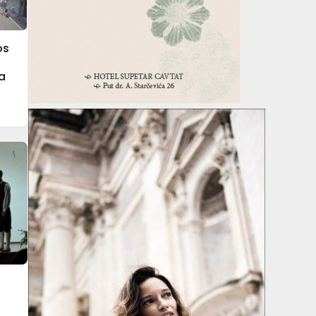
os
na