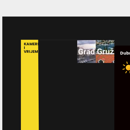
KAMERE
I
VRIJEME
Dub