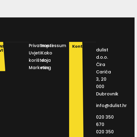
Privatnosti
Impressum
NI
Kontakt
dulist
VI
Uvjeti
Kako
d.o.o.
korištenja
do
Ćira
Marketing
nas
Carića
3, 20
000
Dubrovnik
info@dulist.hr
020 350
670
020 350