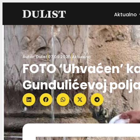
Aktualno
Autor:
Dulist
07.09.2025.
Aktualno
FOTO ‘Uhvaćen’ kak
Gundulićevoj polj