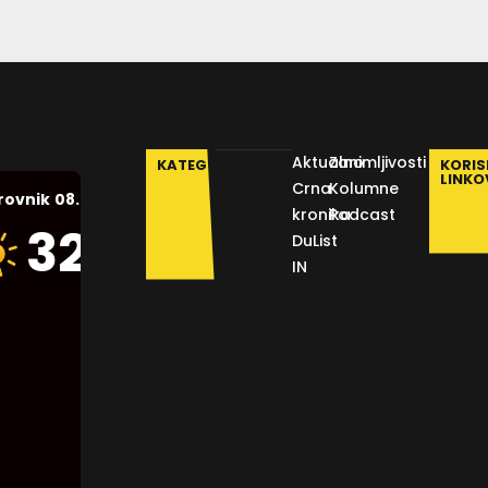
Aktualno
Zanimljivosti
KATEGORIJE
KORIS
LINKO
Crna
Kolumne
08.08.2026.
rovnik
kronika
Podcast
Humidity:
32
°C
DuList
43 %
IN
Pressure:
1012 mb
Wind:
14
Km/h
Clouds:
0%