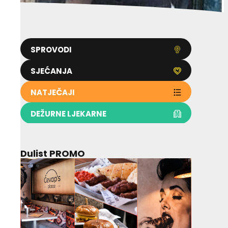
SPROVODI
SJEĆANJA
NATJEČAJI
DEŽURNE LJEKARNE
Dulist PROMO