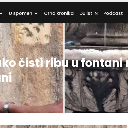
U spomen
Crna kronika
Dulist IN
Podcast
o čisti ribu u fontani
ani