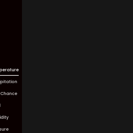
Visibility:
10 km
Sunrise:
05:46
Sunset:
20:00
perature
ipitation
 Chance
d
dity
sure